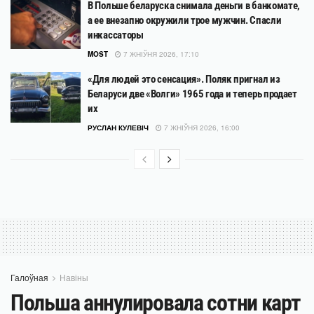
В Польше беларуска снимала деньги в банкомате,
а ее внезапно окружили трое мужчин. Спасли
инкассаторы
MOST
7 ЖНІЎНЯ 2026, 17:10
«Для людей это сенсация». Поляк пригнал из
Беларуси две «Волги» 1965 года и теперь продает
их
РУСЛАН КУЛЕВІЧ
7 ЖНІЎНЯ 2026, 16:00
Галоўная
Навіны
Польша аннулировала сотни карт