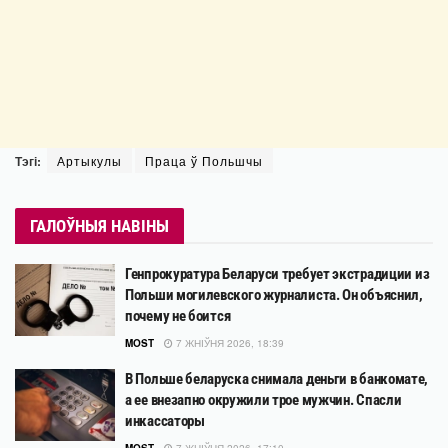
Тэгі:
Артыкулы
Праца ў Польшчы
ГАЛОЎНЫЯ НАВІНЫ
Генпрокуратура Беларуси требует экстрадиции из
Польши могилевского журналиста. Он объяснил,
почему не боится
MOST
7 ЖНІЎНЯ 2026, 18:39
В Польше беларуска снимала деньги в банкомате,
а ее внезапно окружили трое мужчин. Спасли
инкассаторы