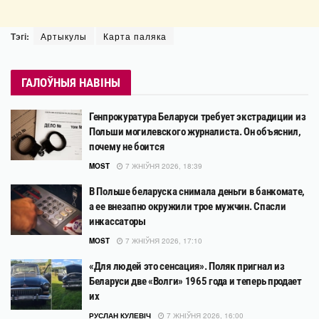
Тэгі:
Артыкулы
Карта паляка
ГАЛОЎНЫЯ НАВІНЫ
Генпрокуратура Беларуси требует экстрадиции из
Польши могилевского журналиста. Он объяснил,
почему не боится
MOST
7 ЖНІЎНЯ 2026, 18:39
В Польше беларуска снимала деньги в банкомате,
а ее внезапно окружили трое мужчин. Спасли
инкассаторы
MOST
7 ЖНІЎНЯ 2026, 17:10
«Для людей это сенсация». Поляк пригнал из
Беларуси две «Волги» 1965 года и теперь продает
их
РУСЛАН КУЛЕВІЧ
7 ЖНІЎНЯ 2026, 16:00