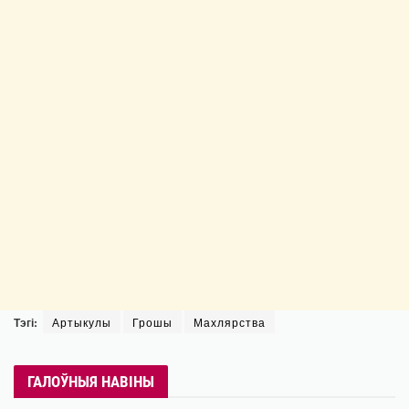
Тэгі:
Артыкулы
Грошы
Махлярства
ГАЛОЎНЫЯ НАВІНЫ