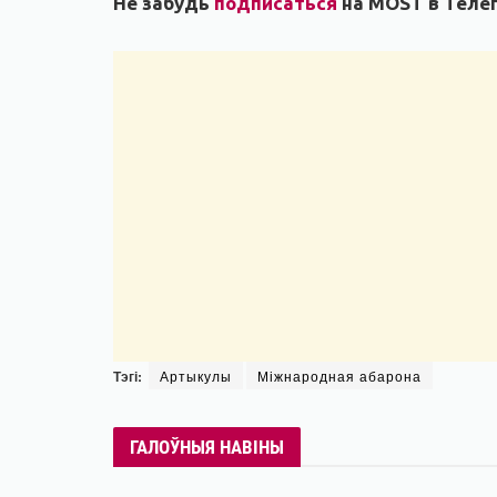
Не забудь
подписаться
на MOST в Телег
Тэгі:
Артыкулы
Міжнародная абарона
ГАЛОЎНЫЯ НАВІНЫ