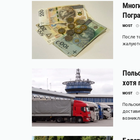
Многи
Погра
MOST
После т
жалуются
Польс
хотя 
MOST
Польски
достави
возникли