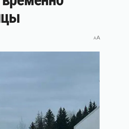
ицы
A
A