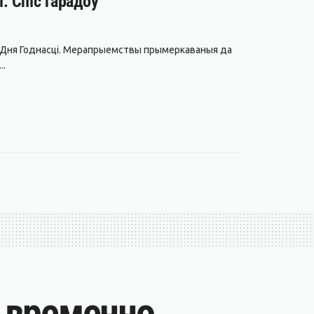
. Спіс гарадоў
да Дня Годнасці. Мерапрыемствы прымеркаваныя да
..
х временно