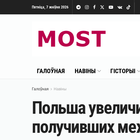
Пятніца, 7 жніўня 2026
ГАЛОЎНАЯ
НАВІНЫ
ГІСТОРЫІ
Галоўная
Навіны
Польша увеличи
получивших ме