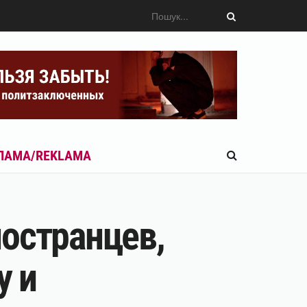
ЛАМА/REKLAMA
остранцев,
у и