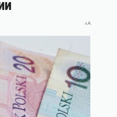
ии
A
A