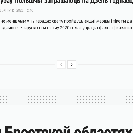
усаў Польшчы запрашаюць на Дзень Годнасці
6 ЖНІЎНЯ 2026, 12:10
я не менш чым у 17 гарадах свету пройдуць акцыі, маршы і пікеты 
адавіны беларускіх пратэстаў 2020 года супраць сфальсіфікаваных.
и Брестской областя