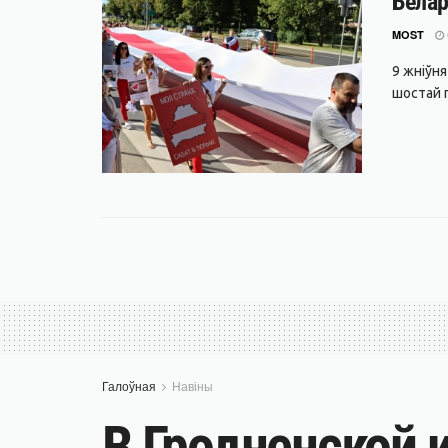
Белар
MOST
9 жніўн
шостай г
Галоўная
Навіны
В Гродненской 