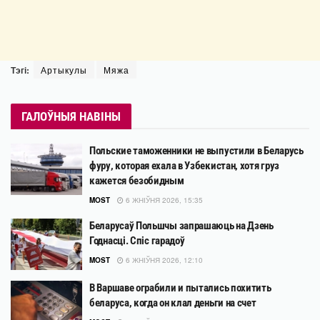
Тэгі:
Артыкулы
Мяжа
ГАЛОЎНЫЯ НАВІНЫ
Польские таможенники не выпустили в Беларусь
фуру, которая ехала в Узбекистан, хотя груз
кажется безобидным
MOST
6 ЖНІЎНЯ 2026, 15:35
Беларусаў Польшчы запрашаюць на Дзень
Годнасці. Спіс гарадоў
MOST
6 ЖНІЎНЯ 2026, 12:10
В Варшаве ограбили и пытались похитить
беларуса, когда он клал деньги на счет