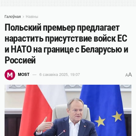
Галоўная
Навіны
Польский премьер предлагает
нарастить присутствие войск ЕС
и НАТО на границе с Беларусью и
Россией
A
MOST
6 сакавіка 2025, 19:07
A