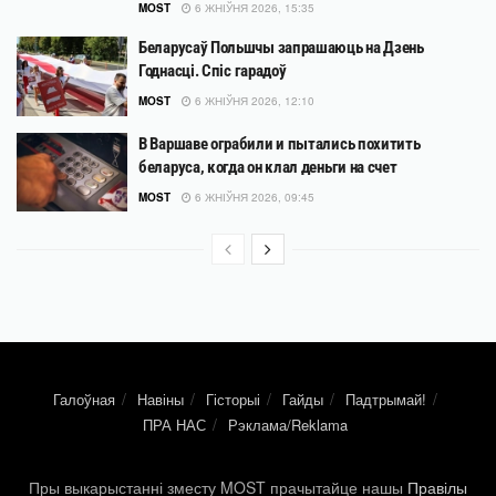
MOST
6 ЖНІЎНЯ 2026, 15:35
Беларусаў Польшчы запрашаюць на Дзень
Годнасці. Спіс гарадоў
MOST
6 ЖНІЎНЯ 2026, 12:10
В Варшаве ограбили и пытались похитить
беларуса, когда он клал деньги на счет
MOST
6 ЖНІЎНЯ 2026, 09:45
Галоўная
Навіны
Гісторыі
Гайды
Падтрымай!
ПРА НАС
Рэклама/Reklama
Пры выкарыстанні зместу MOST прачытайце нашы
Правілы