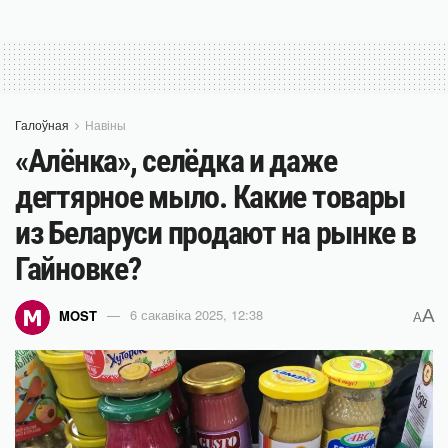
Галоўная
Навіны
«Алёнка», селёдка и даже
дегтярное мыло. Какие товары
из Беларуси продают на рынке в
Гайновке?
A
MOST
6 сакавіка 2025, 12:38
A