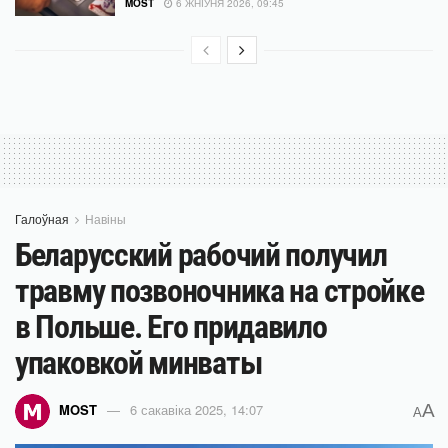
MOST
6 ЖНІЎНЯ 2026, 09:45
Галоўная
Навіны
Беларусский рабочий получил
травму позвоночника на стройке
в Польше. Его придавило
упаковкой минваты
A
MOST
6 сакавіка 2025, 14:07
A