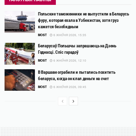
Польские таможенники не выпустили в Беларусь
фуру, которая ехала в Узбекистан, хотя груз
кажется безобидным
MOST
6 ЖНІЎНЯ 2026, 15:35
Беларусаў Польшчы запрашаюць на Дзень
Годнасці. Спіс гарадоў
MOST
6 ЖНІЎНЯ 2026, 12:10
В Варшаве ограбили и пытались похитить
беларуса, когда он клал деньги на счет
MOST
6 ЖНІЎНЯ 2026, 09:45