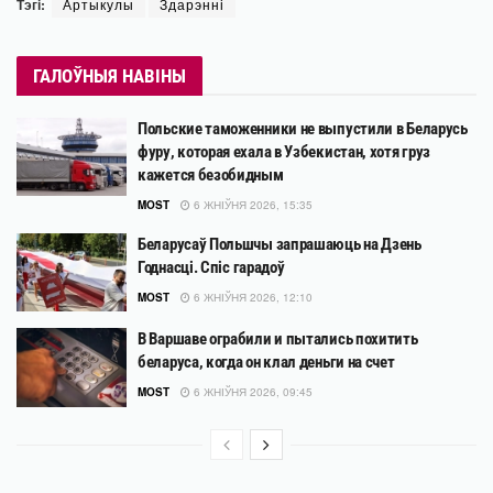
Тэгі:
Артыкулы
Здарэнні
ГАЛОЎНЫЯ НАВІНЫ
Польские таможенники не выпустили в Беларусь
фуру, которая ехала в Узбекистан, хотя груз
кажется безобидным
MOST
6 ЖНІЎНЯ 2026, 15:35
Беларусаў Польшчы запрашаюць на Дзень
Годнасці. Спіс гарадоў
MOST
6 ЖНІЎНЯ 2026, 12:10
В Варшаве ограбили и пытались похитить
беларуса, когда он клал деньги на счет
MOST
6 ЖНІЎНЯ 2026, 09:45