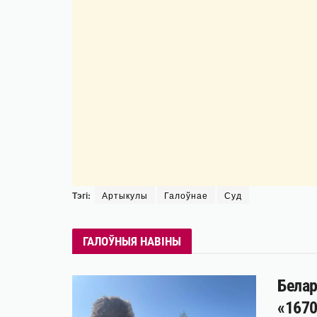
Тэгі:
Артыкулы
Галоўнае
Суд
ГАЛОЎНЫЯ НАВІНЫ
Белар
«1670