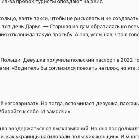
о из-за пробок туристы опоздают на рейс.
льцо, взять такси, чтобы не рисковать и не создавать
 тот день Дарья. — Старшая из дам обратилась ко всем
ия отклонила такую просьбу. А она, услышав, что я го
Польши. Девушка получила польский паспорт в 2022 год
ами: «Водитель бы согласился поехать на пляж, но эта‚
 наговаривать. Но тогда, вспоминает девушка, пассаж
Убирайся к себе. И замолчи».
осила воздержаться от высказываний. Но она продолжил
, как украинцы насиловали польских женщин». И многое