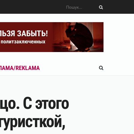
ЛАМА/REKLAMA
о. С этого
туристкой,