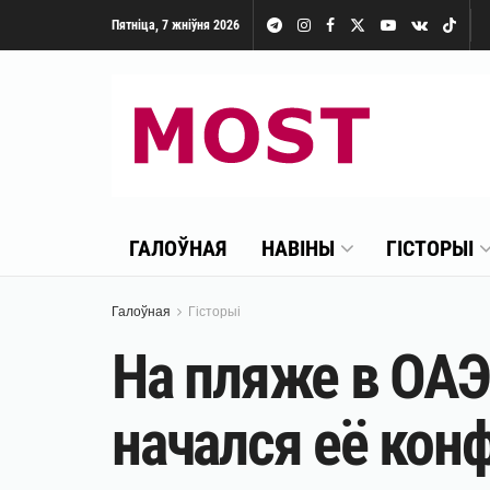
Пятніца, 7 жніўня 2026
ГАЛОЎНАЯ
НАВІНЫ
ГІСТОРЫІ
Галоўная
Гісторыі
На пляже в ОАЭ
начался её конф