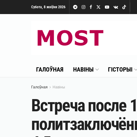
Субота, 8 жніўня 2026
ГАЛОЎНАЯ
НАВІНЫ
ГІСТОРЫІ
Галоўная
Навіны
Встреча после 
политзаключённ