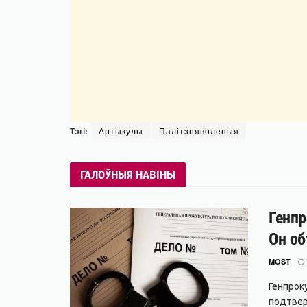
Тэгі:
Артыкулы
Палітзняволеныя
ГАЛОЎНЫЯ НАВІНЫ
Генпр
Он об
MOST
Генпрок
подтвер