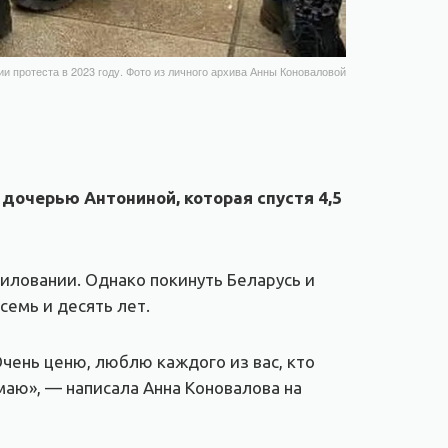
ии протеста в 2023 году. Фото из личного архива Анны Коноваловой
 дочерью Антониной, которая спустя 4,5
миловании. Однако покинуть Беларусь и
семь и десять лет.
Очень ценю, люблю каждого из вас, кто
маю», — написала Анна Коновалова на