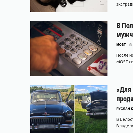
экстради
В Пол
мужч
MOST
После но
MOST свя
«Для 
прода
РУСЛАН К
В Белос
Владеле