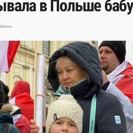
тывала в Польше баб
Навіны