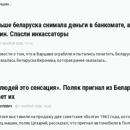
ции...
ьше беларуска снимала деньги в банкомате, 
ин. Спасли инкассаторы
7 ЖНІЎНЯ 2026, 17:10
вости о том, что в Варшаве ограбили и пытались похитить беларуса
залась беларуска Вероника, которая ранее оказалась...
людей это сенсация». Поляк пригнал из Белар
ет их
7 ЖНІЎНЯ 2026, 16:00
УЛЕВІЧ
токе выставили на продажу две советские «Волги» 1965 года, кото
ц машин, поляк Цезарий, рассказал, что пригнал автомобили в Поль