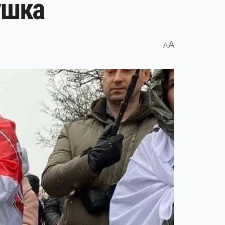
ушка
A
A