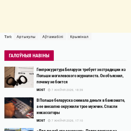
Тэгі:
Артыкулы
Аўтамабілі
Крымінал
ГАЛОЎНЫЯ НАВІНЫ
Генпрокуратура Беларуси требует экстрадиции из
Польши могилевского журналиста. Он объяснил,
почему не боится
MOST
7 ЖНІЎНЯ 2026, 18:39
В Польше беларуска снимала деньги в банкомате,
а ее внезапно окружили трое мужчин. Спасли
инкассаторы
MOST
7 ЖНІЎНЯ 2026, 17:10