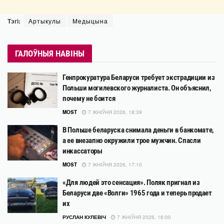
Тэгі:
Артыкулы
Медыцына
ГАЛОЎНЫЯ НАВІНЫ
Генпрокуратура Беларуси требует экстрадиции из
Польши могилевского журналиста. Он объяснил,
почему не боится
MOST
7 ЖНІЎНЯ 2026, 18:39
В Польше беларуска снимала деньги в банкомате,
а ее внезапно окружили трое мужчин. Спасли
инкассаторы
MOST
7 ЖНІЎНЯ 2026, 17:10
«Для людей это сенсация». Поляк пригнал из
Беларуси две «Волги» 1965 года и теперь продает
их
РУСЛАН КУЛЕВІЧ
7 ЖНІЎНЯ 2026, 16:00