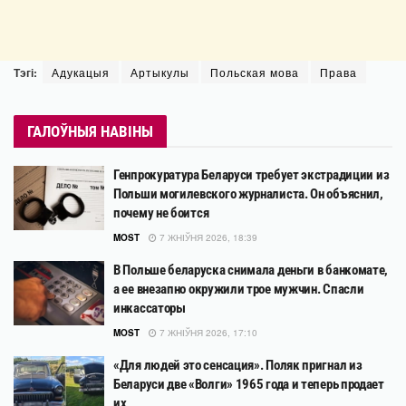
Тэгі:
Адукацыя
Артыкулы
Польская мова
Права
ГАЛОЎНЫЯ НАВІНЫ
Генпрокуратура Беларуси требует экстрадиции из
Польши могилевского журналиста. Он объяснил,
почему не боится
MOST
7 ЖНІЎНЯ 2026, 18:39
В Польше беларуска снимала деньги в банкомате,
а ее внезапно окружили трое мужчин. Спасли
инкассаторы
MOST
7 ЖНІЎНЯ 2026, 17:10
«Для людей это сенсация». Поляк пригнал из
Беларуси две «Волги» 1965 года и теперь продает
их