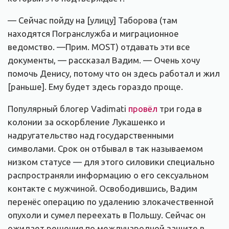
— Сейчас пойду на [улицу] Таборова (там
находятся Погранслужба и миграционное
ведомство. —Прим. MOST) отдавать эти все
документы, — рассказал Вадим. — Очень хочу
помочь Денису, потому что он здесь работал и жил
[раньше]. Ему будет здесь гораздо проще.
Популярный блогер Vadimati
провёл
три года в
колонии за оскорбление Лукашенко и
надругательство над государственными
символами. Срок он отбывал в так называемом
низком статусе — для этого силовики специально
распространяли информацию о его сексуальном
контакте с мужчиной. Освободившись, Вадим
перенёс операцию по удалению злокачественной
опухоли и сумел переехать в Польшу. Сейчас он
ожидает решения по международной защите в