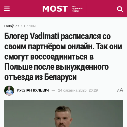
Галоўная
Навіны
Блогер Vadimati расписался со
своим партнёром онлайн. Так они
смогут воссоединиться в
Польше после вынужденного
отъезда из Беларуси
A
РУСЛАН КУЛЕВІЧ
24 сакавіка 2025, 20:29
A