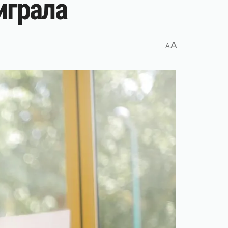
играла
A
A