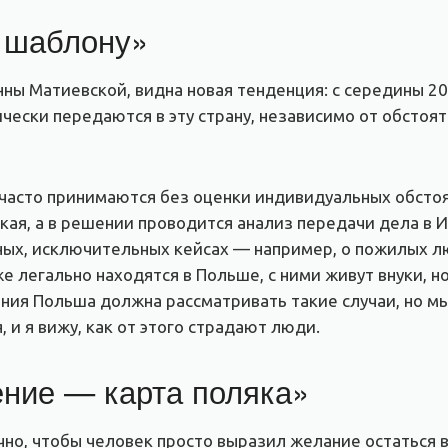
 шаблону»
нны Матиевской, видна новая тенденция: с середины 20
чески передаются в эту страну, независимо от обстоя
часто принимаются без оценки индивидуальных обстоя
ская, а в решении проводится анализ передачи дела в И
ных, исключительных кейсах — например, о пожилых л
 легально находятся в Польше, с ними живут внуки, н
ния Польша должна рассматривать такие случаи, но мы
 и я вижу, как от этого страдают люди.
ние — карта поляка»
но, чтобы человек просто выразил желание остаться 