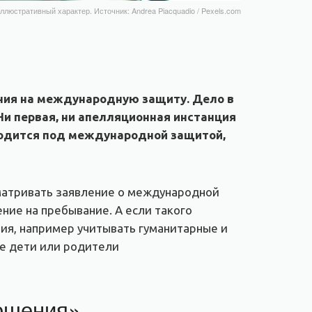
ллюстративный характер. Источник: Andrea Piacquadio / Pexels.com
ения на международную защиту. Дело в
 Ни первая, ни апелляционная инстанция
ходится под международной защитой,
матривать заявление о международной
ние на пребывание. А если такого
ния, например учитывать гуманитарные и
ие дети или родители
ношения»