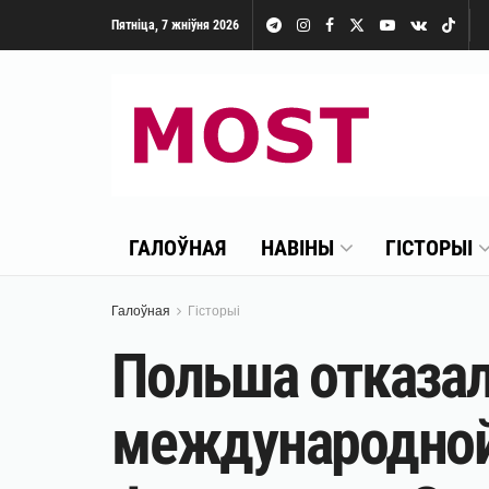
Пятніца, 7 жніўня 2026
ГАЛОЎНАЯ
НАВІНЫ
ГІСТОРЫІ
Галоўная
Гісторыі
Польша отказал
международной 