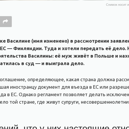
Снимок носит и
ке Василине (имя изменено) в рассмотрении заявл
е ЕС — Финляндии. Туда и хотели передать её дело.
оятельства Василины: её муж живёт в Польше и на
атилась в суд — и выиграла дело.
соглашение, определяющее, какая страна должна расс
вшая иностранцу документ для въезда в ЕС или разреше
да в ЕС. Однако регламент позволяет делать исключе
ело той стране, где живут супруги, несовершеннолетн
ений, что у них настоящие от