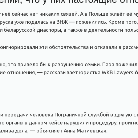
её сейчас нет никаких связей. А в Польше живёт её м
аруска уже подалась на ВНЖ — поженились. Кроме тог
ни беларусской диаспоры, а также в деятельности поль
оигнорировали эти обстоятельства и отказали в рассм
, это привело бы к разрушению семьи. Пара поженилас
ящие отношения, — рассказывает юристка WKB Lawyers
А
 передачи человека Пограничной службой в другую стр
что органы в данном кейсе нарушили процедуру, прои
ализа дела, — объясняет Анна Матиевская.