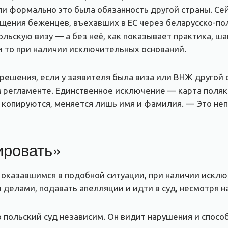
ли формально это была обязанность другой страны. Сей
щения беженцев, въехавших в ЕС через беларусско-пол
ольскую визу — а без неё, как показывает практика, ш
и то при наличии исключительных оснований.
решения, если у заявителя была виза или ВНЖ другой 
м регламенте. Единственное исключение — карта поляк
 копируются, меняется лишь имя и фамилия. — Это не
ировать»
 оказавшимся в подобной ситуации, при наличии искл
елами, подавать апелляции и идти в суд, несмотря н
о польский суд независим. Он видит нарушения и спос