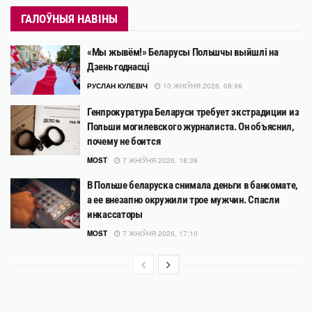
ГАЛОЎНЫЯ НАВІНЫ
«Мы жывём!» Беларусы Польшчы выйшлі на
Дзень годнасці
РУСЛАН КУЛЕВІЧ
10 ЖНІЎНЯ 2026, 08:46
Генпрокуратура Беларуси требует экстрадиции из
Польши могилевского журналиста. Он объяснил,
почему не боится
MOST
7 ЖНІЎНЯ 2026, 18:39
В Польше беларуска снимала деньги в банкомате,
а ее внезапно окружили трое мужчин. Спасли
инкассаторы
MOST
7 ЖНІЎНЯ 2026, 17:10