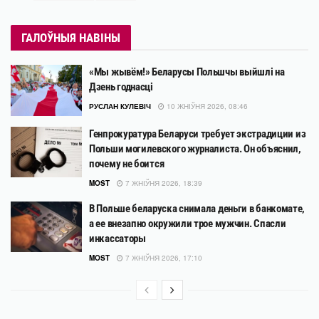
ГАЛОЎНЫЯ НАВІНЫ
«Мы жывём!» Беларусы Польшчы выйшлі на
Дзень годнасці
РУСЛАН КУЛЕВІЧ
10 ЖНІЎНЯ 2026, 08:46
Генпрокуратура Беларуси требует экстрадиции из
Польши могилевского журналиста. Он объяснил,
почему не боится
MOST
7 ЖНІЎНЯ 2026, 18:39
В Польше беларуска снимала деньги в банкомате,
а ее внезапно окружили трое мужчин. Спасли
инкассаторы
MOST
7 ЖНІЎНЯ 2026, 17:10