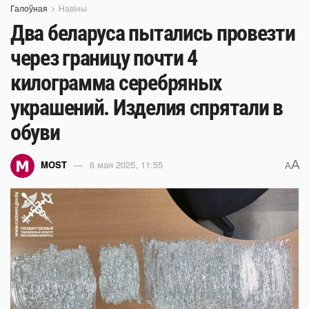
Галоўная
Навіны
Два беларуса пытались провезти
через границу почти 4
килограмма серебряных
украшений. Изделия спрятали в
обуви
A
MOST
6 мая 2025, 11:55
A