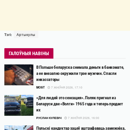
Тэгі:
Артыкулы
ГАЛОЎНЫЯ НАВІНЫ
В Польше беларуска снимала деньги в банкомате,
а ее внезапно окружили трое мужчин. Спасли
инкассаторы
MOST
7 ЖНІЎНЯ 2026, 17:10
«Для людей это сенсация». Поляк пригнал из
Беларуси две «Волги» 1965 года и теперь продает
их
РУСЛАН КУЛЕВІЧ
7 ЖНІЎНЯ 2026, 16:00
Польскі кандуктар хацеў аштрафаваць замежніка,