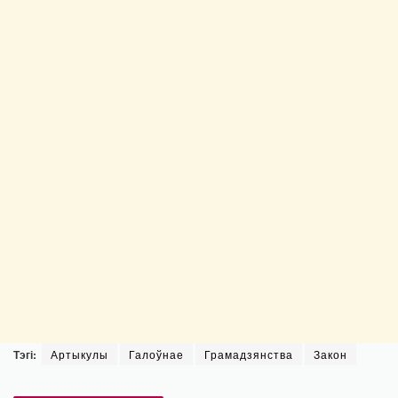
Тэгі:
Артыкулы
Галоўнае
Грамадзянства
Закон