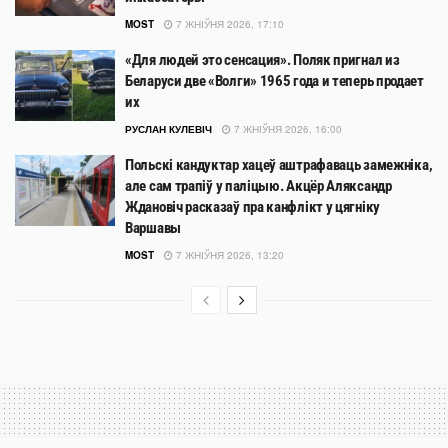
MOST
7 ЖНІЎНЯ 2026, 17:10
«Для людей это сенсация». Поляк пригнал из
Беларуси две «Волги» 1965 года и теперь продает
их
РУСЛАН КУЛЕВІЧ
7 ЖНІЎНЯ 2026, 16:00
Польскі кандуктар хацеў аштрафаваць замежніка,
але сам трапіў у паліцыю. Акцёр Аляксандр
Ждановіч расказаў пра канфлікт у цягніку
Варшавы
MOST
7 ЖНІЎНЯ 2026, 13:20