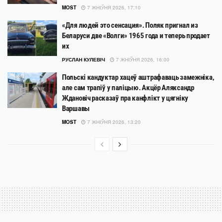
MOST
7 ЖНІЎНЯ 2026, 17:10
«Для людей это сенсация». Поляк пригнал из
Беларуси две «Волги» 1965 года и теперь продает
их
РУСЛАН КУЛЕВІЧ
7 ЖНІЎНЯ 2026, 16:00
Польскі кандуктар хацеў аштрафаваць замежніка,
але сам трапіў у паліцыю. Акцёр Аляксандр
Ждановіч расказаў пра канфлікт у цягніку
Варшавы
MOST
7 ЖНІЎНЯ 2026, 13:20