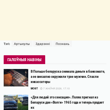
Тэгі:
Артыкулы
Здарэнні
Познань
ГАЛОЎНЫЯ НАВІНЫ
В Польше беларуска снимала деньги в банкомате,
а ее внезапно окружили трое мужчин. Спасли
инкассаторы
MOST
7 ЖНІЎНЯ 2026, 17:10
«Для людей это сенсация». Поляк пригнал из
Беларуси две «Волги» 1965 года и теперь продает
их