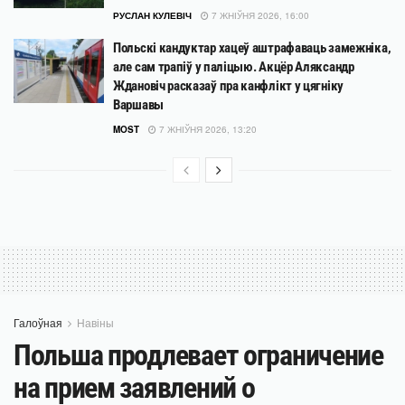
РУСЛАН КУЛЕВІЧ
7 ЖНІЎНЯ 2026, 16:00
Польскі кандуктар хацеў аштрафаваць замежніка,
але сам трапіў у паліцыю. Акцёр Аляксандр
Ждановіч расказаў пра канфлікт у цягніку
Варшавы
MOST
7 ЖНІЎНЯ 2026, 13:20
Галоўная
Навіны
Польша продлевает ограничение
на прием заявлений о