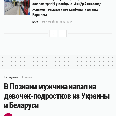
але сам трапіў у паліцыю. Акцёр Аляксандр
Ждановіч расказаў пра канфлікт у цягніку
Варшавы
MOST
7 ЖНІЎНЯ 2026, 13:20
Галоўная
Навіны
В Познани мужчина напал на
девочек-подростков из Украины
и Беларуси