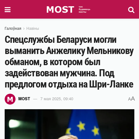
Галоўная
Навіны
Спецслужбы Беларуси могли
выманить Анжелику Мельникову
обманом, в котором был
задействован мужчина. Под
предлогом отдыха на Шри-Ланке
A
MOST
7 мая 2025, 09:40
A