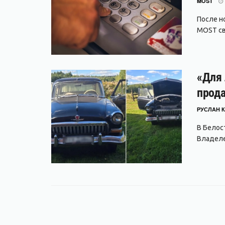
MOST
После но
MOST свя
«Для 
прода
РУСЛАН К
В Белос
Владеле