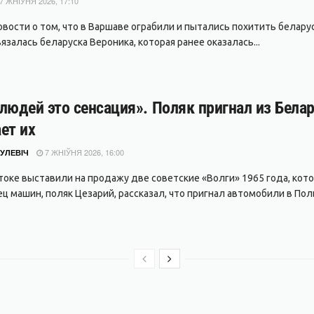
7 ЖНІЎНЯ 2026, 17:10
вости о том, что в Варшаве ограбили и пытались похитить беларуса
залась беларуска Вероника, которая ранее оказалась...
людей это сенсация». Поляк пригнал из Белар
ет их
7 ЖНІЎНЯ 2026, 16:00
УЛЕВІЧ
токе выставили на продажу две советские «Волги» 1965 года, кото
ц машин, поляк Цезарий, рассказал, что пригнал автомобили в Поль