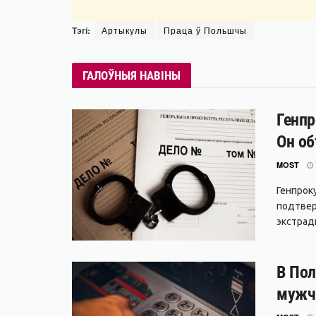
Тэгі:
Артыкулы
Праца ў Польшчы
ГАЛОЎНЫЯ НАВІНЫ
Генпр
Он об
MOST
Генпрок
подтвер
экстради
В Пол
мужч