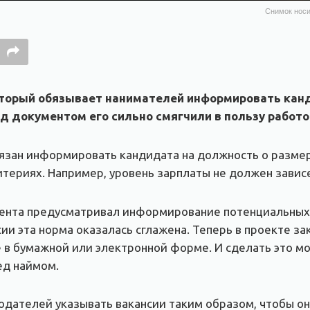
Снимок носи
оторый обязывает нанимателей информировать канд
ад документом его сильно смягчили в пользу работ
язан информировать кандидата на должность о размер
териях. Например, уровень зарплаты не должен зависе
ента предусматривал информирование потенциальных со
сии эта норма оказалась сглажена. Теперь в проекте з
 в бумажной или электронной форме. И сделать это мо
ед наймом.
одателей указывать вакансии таким образом, чтобы о