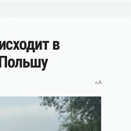
исходит в
 Польшу
A
A