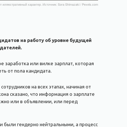
т иллюстративный характер. Источник: Sora Shimazaki / Pexels.com
идатов на работу об уровне будущей
одателей.
е заработка или вилке зарплат, которая
ть от пола кандидата.
трудников на всех этапах, начиная от
акона сказано, что информация о зарплате
жно или в объявлении, или перед
ни были гендерно нейтральными, а процесс