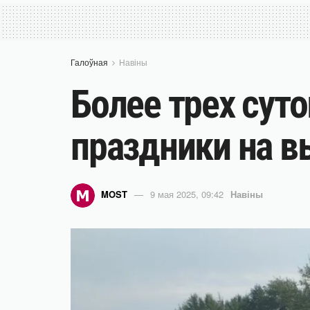
Галоўная
Навіны
Более трех суто
праздники на в
MOST
9 мая 2025, 09:42
Навіны