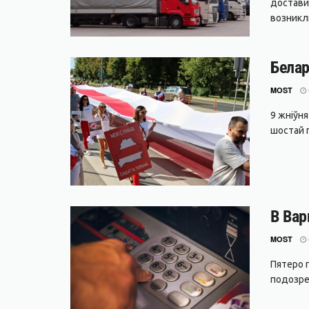
достави
возникли
Белар
MOST
9 жніўн
шостай г
В Вар
MOST
Пятеро 
подозре