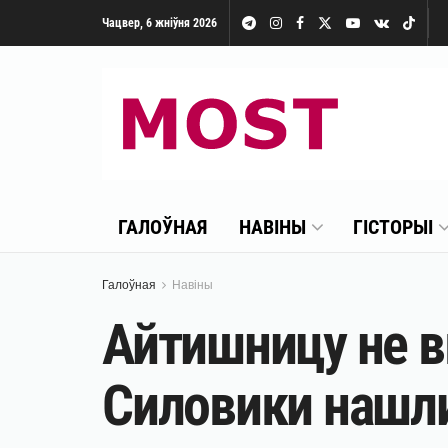
Чацвер, 6 жніўня 2026
ГАЛОЎНАЯ
НАВІНЫ
ГІСТОРЫІ
Галоўная
Навіны
Айтишницу не в
Силовики нашли