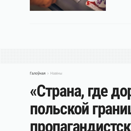
Галоўная
Навіны
«Страна, где до
польской грани
пропагандистск