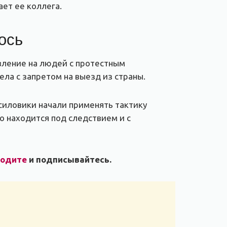
ет ее коллега.
ось
вление на людей с протестным
ла с запретом на выезд из страны.
силовики начали применять тактику
о находится под следствием и с
ходите
и подписывайтесь.