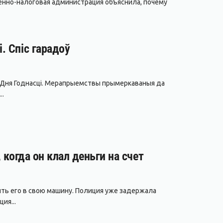
енно-налоговая администрация объяснила, почему
. Спіс гарадоў
да Дня Годнасці. Мерапрыемствы прымеркаваныя да
..
 когда он клал деньги на счет
ить его в свою машину. Полиция уже задержала
ия...