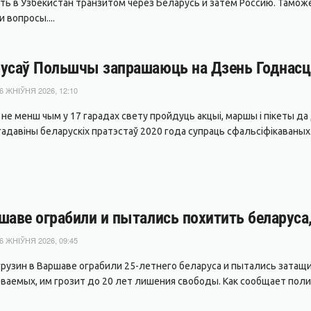
ть в Узбекистан транзитом через Беларусь и затем Россию. Тамож
 вопросы....
усаў Польшчы запрашаюць на Дзень Годнасці
6 ЖНІЎНЯ 2026, 12:10
я не менш чым у 17 гарадах свету пройдуць акцыі, маршы і пікеты 
адавіны беларускіх пратэстаў 2020 года супраць сфальсіфікаваных.
шаве ограбили и пытались похитить беларуса,
6 ЖНІЎНЯ 2026, 09:45
грузин в Варшаве ограбили 25-летнего беларуса и пытались затащ
ваемых, им грозит до 20 лет лишения свободы. Как сообщает полиц