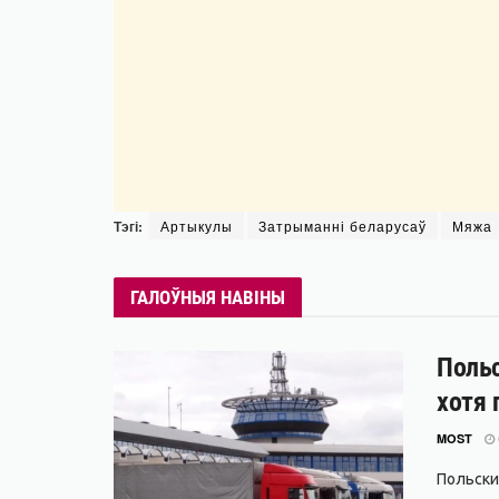
Тэгі:
Артыкулы
Затрыманні беларусаў
Мяжа
ГАЛОЎНЫЯ НАВІНЫ
Польс
хотя 
MOST
Польски