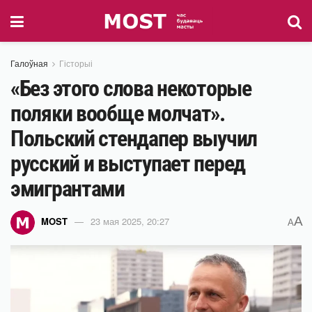
Галоўная
Гісторыі
«Без этого слова некоторые
поляки вообще молчат».
Польский стендапер выучил
русский и выступает перед
эмигрантами
A
MOST
23 мая 2025, 20:27
A