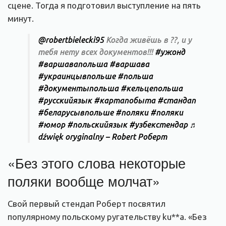
сцене. Тогда я подготовил выступление на пять
минут.
@robertbielecki95
Когда живёшь в ??, и у
тебя нету всех документов!!!
#ужонд
#варшавапольша
#варшава
#украинцывпольше
#польша
#документыпольша
#кельцепольша
#русскийязык
#картапобыта
#стандап
#беларусывпольше
#поляки
#поляки
#юмор
#польскийязык
#узбекстендар
♬
dźwięk oryginalny – Robert Роберт
«Без этого слова некоторые
поляки вообще молчат»
Свой первый стендап Роберт посвятил
популярному польскому ругательству ku**a. «Без