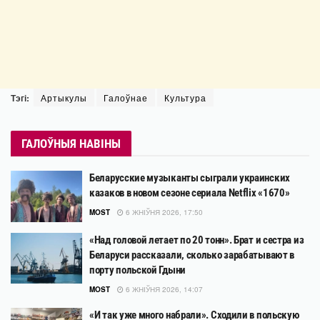
Тэгі:
Артыкулы
Галоўнае
Культура
ГАЛОЎНЫЯ НАВІНЫ
Беларусские музыканты сыграли украинских
казаков в новом сезоне сериала Netflix «1670»
MOST
6 ЖНІЎНЯ 2026, 17:50
«Над головой летает по 20 тонн». Брат и сестра из
Беларуси рассказали, сколько зарабатывают в
порту польской Гдыни
MOST
6 ЖНІЎНЯ 2026, 14:07
«И так уже много набрали». Сходили в польскую