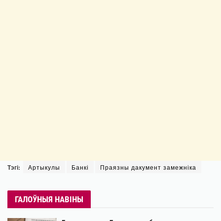
Тэгі:
Артыкулы
Банкі
Праязны дакумент замежніка
ГАЛОЎНЫЯ НАВІНЫ