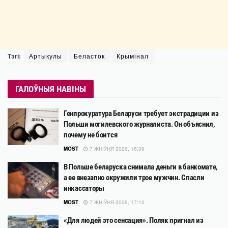
Тэгі:
Артыкулы
Беласток
Крымінал
ГАЛОЎНЫЯ НАВІНЫ
Генпрокуратура Беларуси требует экстрадиции из
Польши могилевского журналиста. Он объяснил,
почему не боится
MOST
7 ЖНІЎНЯ 2026, 18:39
В Польше беларуска снимала деньги в банкомате,
а ее внезапно окружили трое мужчин. Спасли
инкассаторы
MOST
7 ЖНІЎНЯ 2026, 17:10
«Для людей это сенсация». Поляк пригнал из