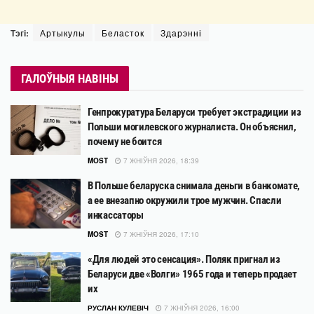
Тэгі:
Артыкулы
Беласток
Здарэнні
ГАЛОЎНЫЯ НАВІНЫ
Генпрокуратура Беларуси требует экстрадиции из
Польши могилевского журналиста. Он объяснил,
почему не боится
MOST
7 ЖНІЎНЯ 2026, 18:39
В Польше беларуска снимала деньги в банкомате,
а ее внезапно окружили трое мужчин. Спасли
инкассаторы
MOST
7 ЖНІЎНЯ 2026, 17:10
«Для людей это сенсация». Поляк пригнал из
Беларуси две «Волги» 1965 года и теперь продает
их
РУСЛАН КУЛЕВІЧ
7 ЖНІЎНЯ 2026, 16:00