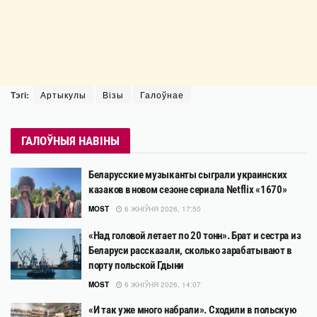
Тэгі:
Артыкулы
Візы
Галоўнае
ГАЛОЎНЫЯ НАВІНЫ
Беларусские музыканты сыграли украинских
казаков в новом сезоне сериала Netflix «1670»
MOST
6 ЖНІЎНЯ 2026, 17:50
«Над головой летает по 20 тонн». Брат и сестра из
Беларуси рассказали, сколько зарабатывают в
порту польской Гдыни
MOST
6 ЖНІЎНЯ 2026, 14:07
«И так уже много набрали». Сходили в польскую