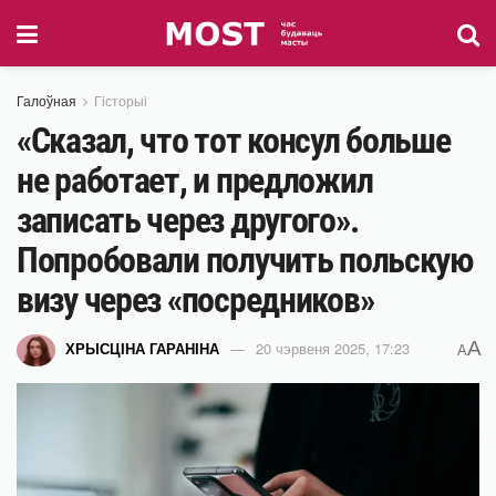
Галоўная
Гісторыі
«Сказал, что тот консул больше
не работает, и предложил
записать через другого».
Попробовали получить польскую
визу через «посредников»
A
ХРЫСЦІНА ГАРАНІНА
20 чэрвеня 2025, 17:23
A