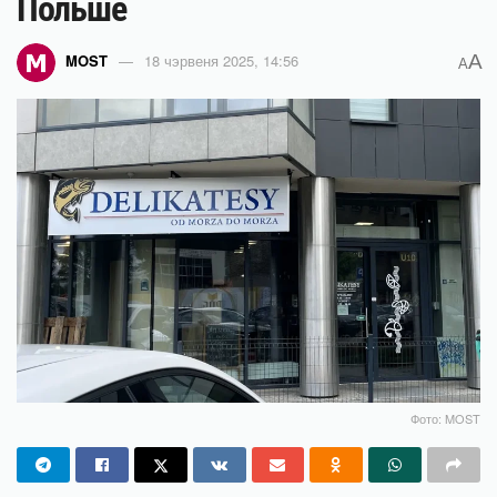
Польше
A
MOST
18 чэрвеня 2025, 14:56
A
Фото: MOST