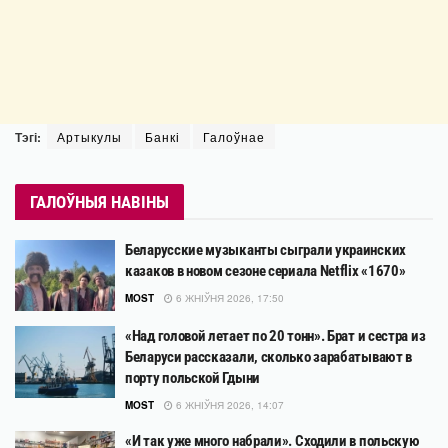
Тэгі:
Артыкулы
Банкі
Галоўнае
ГАЛОЎНЫЯ НАВІНЫ
Беларусские музыканты сыграли украинских
казаков в новом сезоне сериала Netflix «1670»
MOST
6 ЖНІЎНЯ 2026, 17:50
«Над головой летает по 20 тонн». Брат и сестра из
Беларуси рассказали, сколько зарабатывают в
порту польской Гдыни
MOST
6 ЖНІЎНЯ 2026, 14:07
«И так уже много набрали». Сходили в польскую