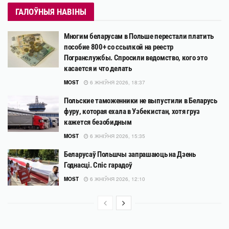
ГАЛОЎНЫЯ НАВІНЫ
Многим беларусам в Польше перестали платить
пособие 800+ со ссылкой на реестр
Погранслужбы. Спросили ведомство, кого это
касается и что делать
MOST
6 ЖНІЎНЯ 2026, 18:37
Польские таможенники не выпустили в Беларусь
фуру, которая ехала в Узбекистан, хотя груз
кажется безобидным
MOST
6 ЖНІЎНЯ 2026, 15:35
Беларусаў Польшчы запрашаюць на Дзень
Годнасці. Спіс гарадоў
MOST
6 ЖНІЎНЯ 2026, 12:10