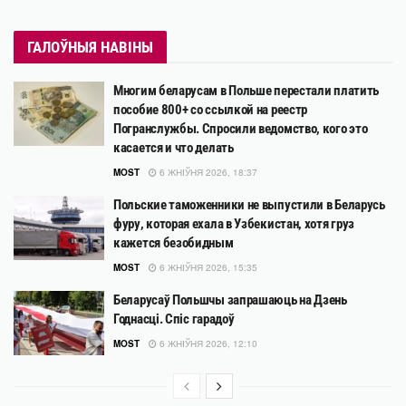
ГАЛОЎНЫЯ НАВІНЫ
Многим беларусам в Польше перестали платить
пособие 800+ со ссылкой на реестр
Погранслужбы. Спросили ведомство, кого это
касается и что делать
MOST
6 ЖНІЎНЯ 2026, 18:37
Польские таможенники не выпустили в Беларусь
фуру, которая ехала в Узбекистан, хотя груз
кажется безобидным
MOST
6 ЖНІЎНЯ 2026, 15:35
Беларусаў Польшчы запрашаюць на Дзень
Годнасці. Спіс гарадоў
MOST
6 ЖНІЎНЯ 2026, 12:10