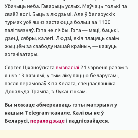
Убачыць неба. Гаварыць услых. Маўчаць толькі па
сваёй волі. Быць з людзьмі. Але ў беларускіх
турмах усё яшчэ застаюцца больш за 1100
палітвязняў. Гэта не лічбы. Гэта — маці, бацькі,
дзеці, сябры, калегі. Людзі, якія плацяць сваім
жыццём за свабоду нашай краіны», — кажуць
арганізатары.
Сяргея Ціханоўскага
вызвалілі
21 чэрвеня разам з
яшчэ 13 вязнямі, у тым ліку пяццю беларусамі,
пасля перамоваў Кіта Келага, спецпасланніка
Дональда Трампа, з Лукашэнкам.
Вы можаце абмеркаваць гэты матэрыял у
нашым
Telegram-канале
. Калі вы не ў
Беларусі,
пераходзьце
і падпісвайцеся.