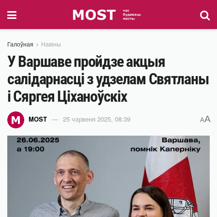
Галоўная
Навіны
У Варшаве пройдзе акцыя
салідарнасці з удзелам Святланы
і Сяргея Ціханоўскіх
A
MOST
25 чэрвеня 2025, 08:39
A