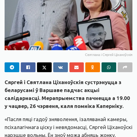
Святлана і Сяргей Ціханоўскія
Сяргей і Святлана Ціханоўскія сустрэнуцца з
беларусамі ў Варшаве падчас акцыі
салідарнасці. Мерапрыемства пачнецца а 19.00
у чацвер, 26 чэрвеня, каля помніка Каперніку.
«Пасля пяці гадоў зняволення, ізаляванай камеры,
псіхалагічнага ціску і невядомасці, Сяргей Ціханоўскі
нарэшце вольны. Ён зноў можа абняць жонку.