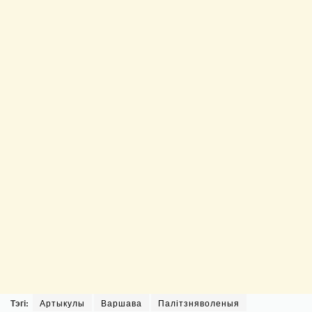
Тэгі:
Артыкулы
Варшава
Палітзняволеныя