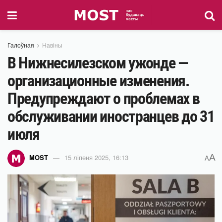
Галоўная
Навіны
В Нижнесилезском ужонде —
организационные изменения.
Предупреждают о проблемах в
обслуживании иностранцев до 31
июля
A
MOST
15 ліпеня 2025, 16:13
A