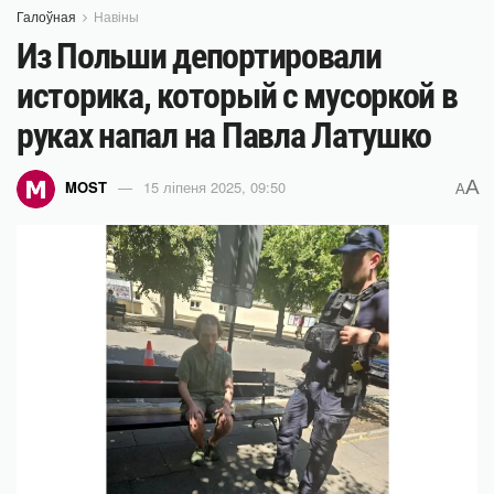
Галоўная
Навіны
Из Польши депортировали
историка, который с мусоркой в
руках напал на Павла Латушко
A
MOST
15 ліпеня 2025, 09:50
A