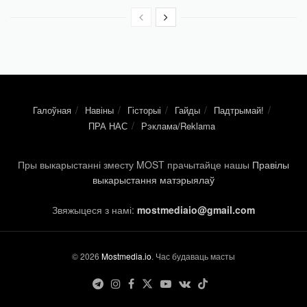
Галоўная
Навіны
Гісторыі
Гайды
Падтрымай!
ПРА НАС
Рэклама/Reklama
Пры выкарыстанні зместу MOST прачытайце нашы
Правілы
выкарыстання матэрыялаў
Звяжыцеся з намі:
mostmediaio@gmail.com
© 2026
Mostmedia.io
. Час будаваць масты