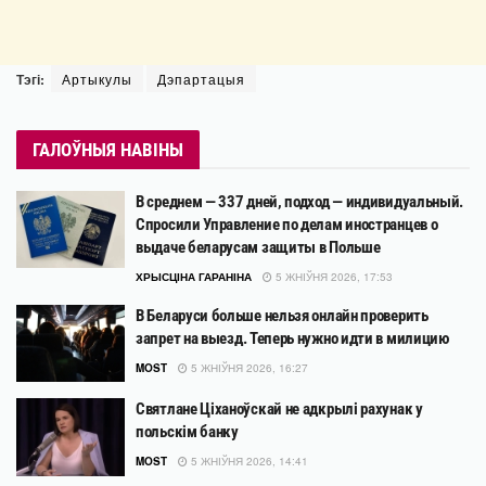
Тэгі:
Артыкулы
Дэпартацыя
ГАЛОЎНЫЯ НАВІНЫ
В среднем — 337 дней, подход — индивидуальный.
Спросили Управление по делам иностранцев о
выдаче беларусам защиты в Польше
ХРЫСЦІНА ГАРАНІНА
5 ЖНІЎНЯ 2026, 17:53
В Беларуси больше нельзя онлайн проверить
запрет на выезд. Теперь нужно идти в милицию
MOST
5 ЖНІЎНЯ 2026, 16:27
Святлане Ціханоўскай не адкрылі рахунак у
польскім банку
MOST
5 ЖНІЎНЯ 2026, 14:41