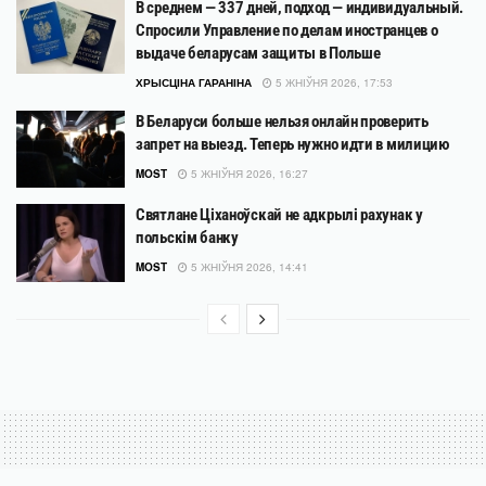
В среднем — 337 дней, подход — индивидуальный.
Спросили Управление по делам иностранцев о
выдаче беларусам защиты в Польше
ХРЫСЦІНА ГАРАНІНА
5 ЖНІЎНЯ 2026, 17:53
В Беларуси больше нельзя онлайн проверить
запрет на выезд. Теперь нужно идти в милицию
MOST
5 ЖНІЎНЯ 2026, 16:27
Святлане Ціханоўскай не адкрылі рахунак у
польскім банку
MOST
5 ЖНІЎНЯ 2026, 14:41