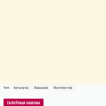
Тэгі:
Артыкулы
Варшава
Махлярства
ГАЛОЎНЫЯ НАВІНЫ