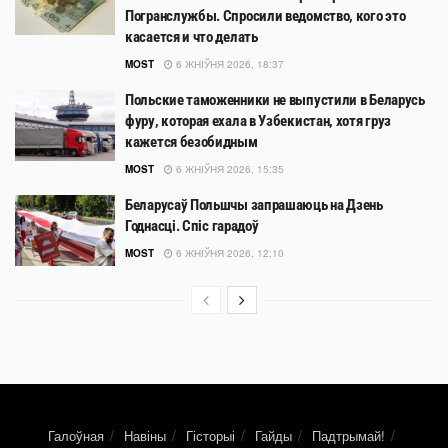
Погранслужбы. Спросили ведомство, кого это
касается и что делать
MOST
6 ЖНІЎНЯ 2026, 18:37
Польские таможенники не выпустили в Беларусь
фуру, которая ехала в Узбекистан, хотя груз
кажется безобидным
MOST
6 ЖНІЎНЯ 2026, 15:35
Беларусаў Польшчы запрашаюць на Дзень
Годнасці. Спіс гарадоў
MOST
6 ЖНІЎНЯ 2026, 12:10
Галоўная
Навіны
Гісторыі
Гайды
Падтрымай!