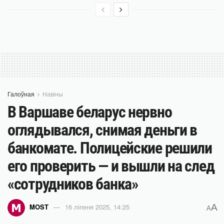
Галоўная
Навіны
В Варшаве беларус нервно
оглядывался, снимая деньги в
банкомате. Полицейские решили
его проверить — и вышли на след
«сотрудников банка»
A
MOST
16 ліпеня 2025, 14:25
A