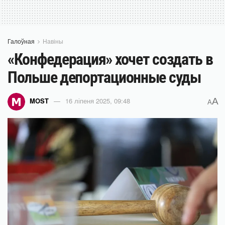
Галоўная
Навіны
«Конфедерация» хочет создать в
Польше депортационные суды
A
MOST
16 ліпеня 2025, 09:48
A