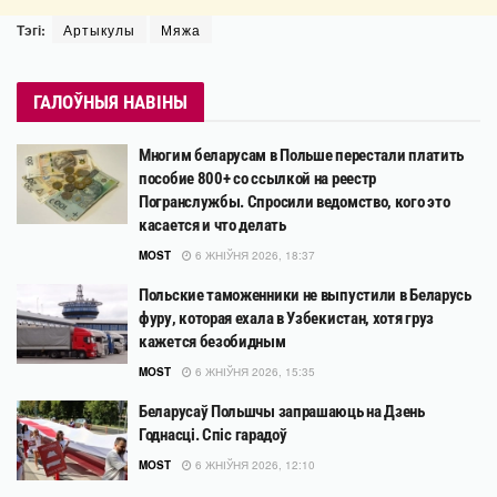
Тэгі:
Артыкулы
Мяжа
ГАЛОЎНЫЯ НАВІНЫ
Многим беларусам в Польше перестали платить
пособие 800+ со ссылкой на реестр
Погранслужбы. Спросили ведомство, кого это
касается и что делать
MOST
6 ЖНІЎНЯ 2026, 18:37
Польские таможенники не выпустили в Беларусь
фуру, которая ехала в Узбекистан, хотя груз
кажется безобидным
MOST
6 ЖНІЎНЯ 2026, 15:35
Беларусаў Польшчы запрашаюць на Дзень
Годнасці. Спіс гарадоў
MOST
6 ЖНІЎНЯ 2026, 12:10