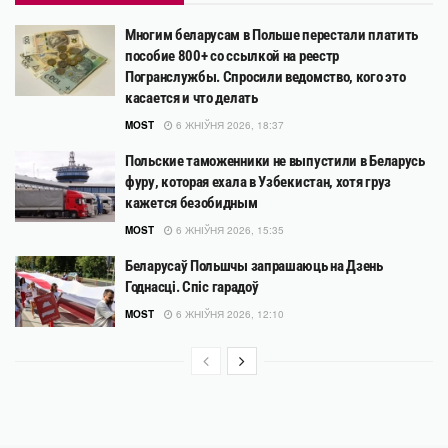
Многим беларусам в Польше перестали платить
пособие 800+ со ссылкой на реестр
Погранслужбы. Спросили ведомство, кого это
касается и что делать
MOST
6 ЖНІЎНЯ 2026, 18:37
Польские таможенники не выпустили в Беларусь
фуру, которая ехала в Узбекистан, хотя груз
кажется безобидным
MOST
6 ЖНІЎНЯ 2026, 15:35
Беларусаў Польшчы запрашаюць на Дзень
Годнасці. Спіс гарадоў
MOST
6 ЖНІЎНЯ 2026, 12:10