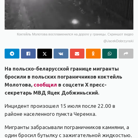
Коктейль Молотова воспламенился на дороге у границы. Скриншот видео
@JacekDobrzynski
На польско-беларусской границе мигранты
бросили в польских пограничников коктейль
Молотова,
сообщил
в соцсети Х пресс-
секретарь МВД Яцек Добжиньский.
Инцидент произошел 15 июля после 22.00 в
районе населенного пункта Черемха.
Мигранты забрасывали пограничников камнями, а
один бросил бутылку с зажигательной жидкостью.