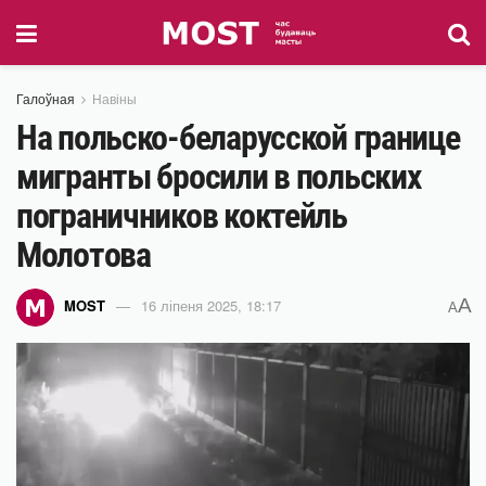
Галоўная
Навіны
На польско-беларусской границе
мигранты бросили в польских
пограничников коктейль
Молотова
A
MOST
16 ліпеня 2025, 18:17
A