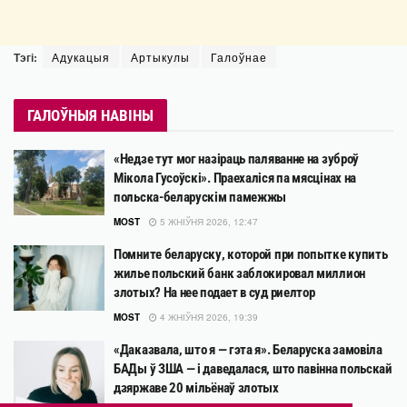
Тэгі:
Адукацыя
Артыкулы
Галоўнае
ГАЛОЎНЫЯ НАВІНЫ
«Недзе тут мог назіраць паляванне на зуброў
Мікола Гусоўскі». Праехаліся па мясцінах на
польска-беларускім памежжы
MOST
5 ЖНІЎНЯ 2026, 12:47
Помните беларуску, которой при попытке купить
жилье польский банк заблокировал миллион
злотых? На нее подает в суд риелтор
MOST
4 ЖНІЎНЯ 2026, 19:39
«Даказвала, што я — гэта я». Беларуска замовіла
БАДы ў ЗША — і даведалася, што павінна польскай
дзяржаве 20 мільёнаў злотых