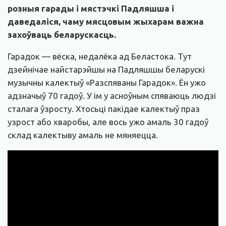
розныя гарады і мястэчкі Падляшша і
даведаліся, чаму мясцовым жыхарам важна
захоўваць беларускасць.
Гарадок — вёска, недалёка ад Беластока. Тут
дзейнічае найстарэйшы на Падляшшы беларускі
музычны калектыў «Разспяваны Гарадок». Ён ужо
адзначыў 70 гадоў. У ім у асноўным спяваюць людзі
сталага ўзросту. Хтосьці пакідае калектыў праз
узрост або хваробы, але вось ужо амаль 30 гадоў
склад калектыву амаль не мяняецца.