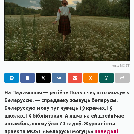
Фота: MOST
На Падляшшы — рэгіёне Польшчы, што мяжуе з
Беларуссю, — спрадвеку жывуць беларусы.
Беларускую мову тут чуваць і ў крамах, і ў
школах, і ў бібліятэках. А яшчэ на ёй дзейнічае
ансамбль, якому ўжо 70 гадоў. Журналісты
праекта MOST «Беларусы могуць»
наведалі