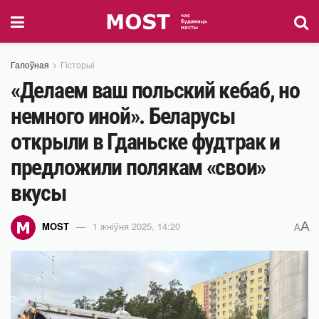
Галоўная
Гісторыі
«Делаем ваш польский кебаб, но
немного иной». Беларусы
открыли в Гданьске фудтрак и
предложили полякам «свои»
вкусы
A
MOST
1 жніўня 2025, 14:20
A