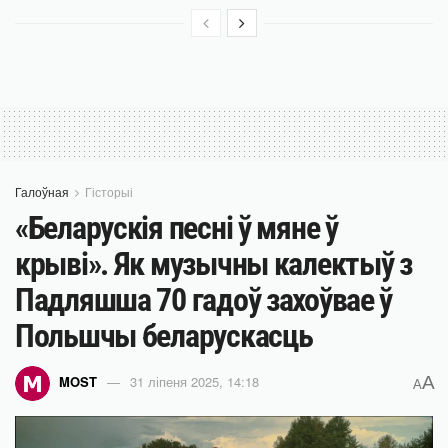
Галоўная
Гісторыі
«Беларускія песні ў мяне ў
крыві». Як музычны калектыў з
Падляшша 70 гадоў захоўвае ў
Польшчы беларускасць
A
MOST
31 ліпеня 2025, 14:18
A