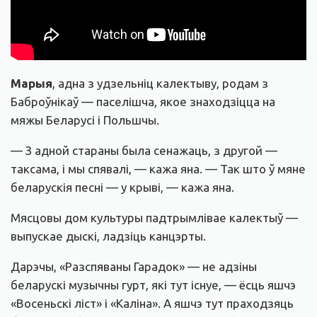
Марыя
, адна з удзельніц калектыву, родам з
Баброўнікаў — паселішча, якое знаходзіцца на
мяжы Беларусі і Польшчы.
— З адной стараны была сенажаць, з другой —
таксама, і мы спявалі, — кажа яна. — Так што ў мяне
беларускія песні — у крыві, — кажа яна.
Мясцовы дом культуры падтрымлівае калектыў —
выпускае дыскі, ладзіць канцэрты.
Дарэчы, «Разспяваны Гарадок» — не адзіны
беларускі музычны гурт, які тут існуе, — ёсць яшчэ
«Восеньскі ліст» і «Каліна». А яшчэ тут праходзяць