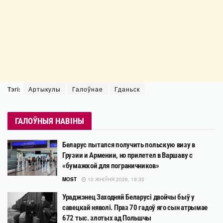
Тэгі:
Артыкулы
Галоўнае
Гданьск
ГАЛОЎНЫЯ НАВІНЫ
Беларус пытался получить польскую визу в
Грузии и Армении, но прилетел в Варшаву с
«бумажкой для пограничников»
MOST
10 ЖНІЎНЯ 2026, 19:35
Ураджэнец Заходняй Беларусі двойчы быў у
савецкай няволі. Праз 70 гадоў яго сын атрымае
672 тыс. злотых ад Польшчы