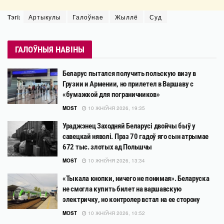
Тэгі:
Артыкулы
Галоўнае
Жыллё
Суд
ГАЛОЎНЫЯ НАВІНЫ
Беларус пытался получить польскую визу в
Грузии и Армении, но прилетел в Варшаву с
«бумажкой для пограничников»
MOST
10 ЖНІЎНЯ 2026, 19:35
Ураджэнец Заходняй Беларусі двойчы быў у
савецкай няволі. Праз 70 гадоў яго сын атрымае
672 тыс. злотых ад Польшчы
MOST
10 ЖНІЎНЯ 2026, 13:34
«Тыкала кнопки, ничего не понимая». Беларуска
не смогла купить билет на варшавскую
электричку, но контролер встал на ее сторону
MOST
10 ЖНІЎНЯ 2026, 10:52