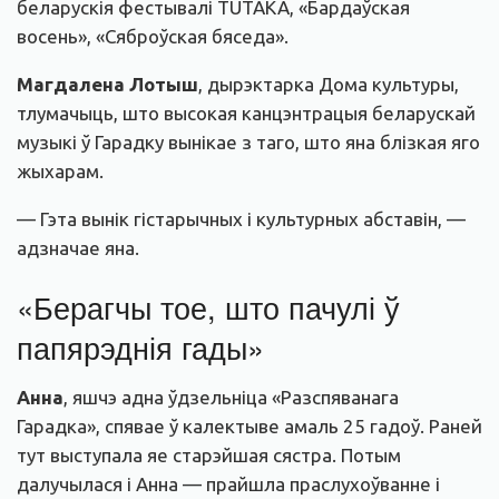
беларускія фестывалі TUTAKA, «Бардаўская
восень», «Сяброўская бяседа».
Магдалена Лотыш
, дырэктарка Дома культуры,
тлумачыць, што высокая канцэнтрацыя беларускай
музыкі ў Гарадку вынікае з таго, што яна блізкая яго
жыхарам.
— Гэта вынік гістарычных і культурных абставін, —
адзначае яна.
«Берагчы тое, што пачулі ў
папярэднія гады»
Анна
, яшчэ адна ўдзельніца «Разспяванага
Гарадка», спявае ў калектыве амаль 25 гадоў. Раней
тут выступала яе старэйшая сястра. Потым
далучылася і Анна — прайшла праслухоўванне і