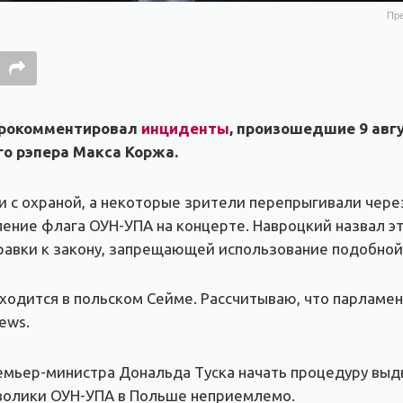
Пре
прокомментировал
инциденты
, произошедшие 9 авг
го рэпера Макса Коржа.
и с охраной, а некоторые зрители перепрыгивали чере
ение флага ОУН-УПА на концерте. Навроцкий назвал эт
равки к закону, запрещающей использование подобной
находится в польском Сейме. Рассчитываю, что парламе
ews.
мьер-министра Дональда Туска начать процедуру выдв
мволики ОУН-УПА в Польше неприемлемо.