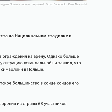
зидент Польши Кароль Навроцкий. Фото: Facebook / Karol Nawrocki
уста на Национальном стадионе в
з ограждения на арену. Однако больше
у ситуацию «скандальной» и заявил, что
 символики в Польше.
нтское большинство в конце концов его
орения из страны 68 участников