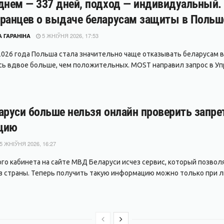
днем — 337 дней, подход — индивидуальный.
ранцев о выдаче беларусам защиты в Польш
5 ЖНІЎНЯ 2026, 17:53
 ГАРАНІНА
2026 года Польша стала значительно чаще отказывать беларусам
сь вдвое больше, чем положительных. MOST направил запрос в Упр
аруси больше нельзя онлайн проверить запре
цию
5 ЖНІЎНЯ 2026, 16:27
ого кабинета на сайте МВД Беларуси исчез сервис, который позво
з страны. Теперь получить такую информацию можно только при л