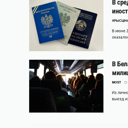
В сре
иност
ХРЫСЦІНА
В июне 
оказало
В Бел
мили
MOST
Из личн
выезд и