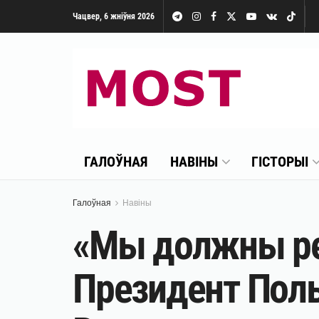
Чацвер, 6 жніўня 2026
ГАЛОЎНАЯ
НАВІНЫ
ГІСТОРЫІ
Галоўная
Навіны
«Мы должны ре
Президент Поль