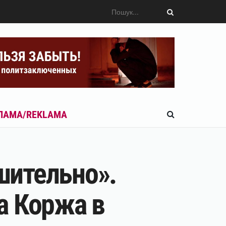
ЛАМА/REKLAMA
шительно».
а Коржа в