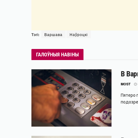
Тэгі:
Варшава
Наўроцкі
ГАЛОЎНЫЯ НАВІНЫ
В Вар
MOST
Пятеро 
подозре