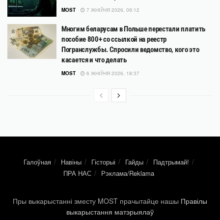
MOST
7 ЖНІЎНЯ 2026, 09:12
Многим беларусам в Польше перестали платить
пособие 800+ со ссылкой на реестр
Погранслужбы. Спросили ведомство, кого это
касается и что делать
MOST
6 ЖНІЎНЯ 2026, 18:37
Галоўная
Навіны
Гісторыі
Гайды
Падтрымай!
ПРА НАС
Рэклама/Reklama
Пры выкарыстанні зместу MOST прачытайце нашы
Правілы
выкарыстання матэрыялаў