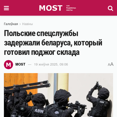
Галоўная
Навіны
Польские спецслужбы
задержали беларуса, который
готовил поджог склада
A
MOST
19 жніўня 2025, 09:06
A