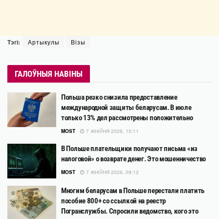
Тэгі:
Артыкулы
Візы
ГАЛОЎНЫЯ НАВІНЫ
Польша резко снизила предоставление
международной защиты беларусам. В июле
только 13% дел рассмотрены положительно
MOST
7 ЖНІЎНЯ 2026, 10:11
В Польше плательщики получают письма «из
налоговой» о возврате денег. Это мошенничество
MOST
7 ЖНІЎНЯ 2026, 09:12
Многим беларусам в Польше перестали платить
пособие 800+ со ссылкой на реестр
Погранслужбы. Спросили ведомство, кого это