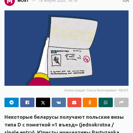
A
MOST
18 жніўня 2025, 16:18
A
Иллюстрация: Ольга Белозорович / MOST
Некоторые беларусы получают польские визы
типа D с пометкой «1 въезд» (jednokrotna /
single entry). Юристы инициативы Partyzanka