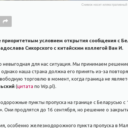
Снимок носит иллюстративный ха
е приоритетным условием открытия сообщения с Б
адослава Сикорского с китайским коллегой Ван И.
о невыгодная для нас ситуация. Мы принимаем решение
 однако наша страна должна его принять из-за повтор
свободную торговлю в момент, когда граница не являе
ньский
(
цитата
по Wp.pl).
дорожные пункты пропуска на границе с Беларусью с 1
. Они продлятся до 16 сентября, но решение о закрыт
я, особенно железнодорожного пункта пропуска в Мал