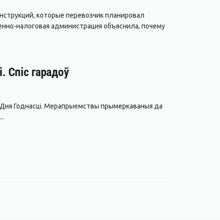
нструкций, которые перевозчик планировал
енно-налоговая администрация объяснила, почему
. Спіс гарадоў
да Дня Годнасці. Мерапрыемствы прымеркаваныя да
..