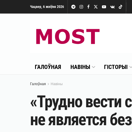
Чацвер, 6 жніўня 2026
ГАЛОЎНАЯ
НАВІНЫ
ГІСТОРЫІ
Галоўная
Навіны
«Трудно вести 
не является бе