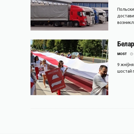
Польски
достави
возникли
Белар
MOST
9 жніўн
шостай г