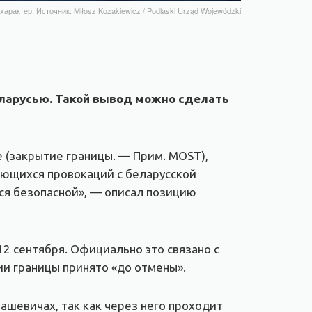
рактер. Источник: Miłosz Kozakiewicz / Podlaski Urząd Wojewódzki
еларусью. Такой вывод можно сделать
 (закрытие границы. — Прим. MOST),
яющихся провокаций с беларусской
тся безопасной», — описал позицию
2 сентября. Официально это связано с
ии границы принято «до отмены».
ашевичах, так как через него проходит