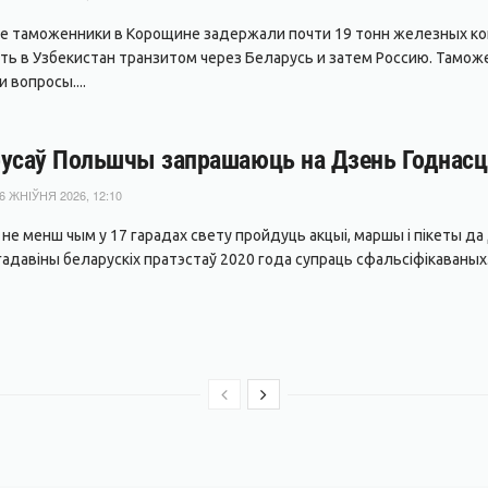
е таможенники в Корощине задержали почти 19 тонн железных ко
ть в Узбекистан транзитом через Беларусь и затем Россию. Тамож
 вопросы....
усаў Польшчы запрашаюць на Дзень Годнасці
6 ЖНІЎНЯ 2026, 12:10
я не менш чым у 17 гарадах свету пройдуць акцыі, маршы і пікеты 
адавіны беларускіх пратэстаў 2020 года супраць сфальсіфікаваных.