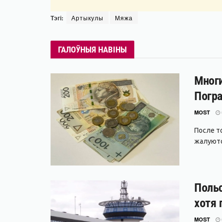
Тэгі:
Артыкулы
Мяжа
ГАЛОЎНЫЯ НАВІНЫ
Многи
Погра
MOST
После т
жалуются
Польс
хотя 
MOST