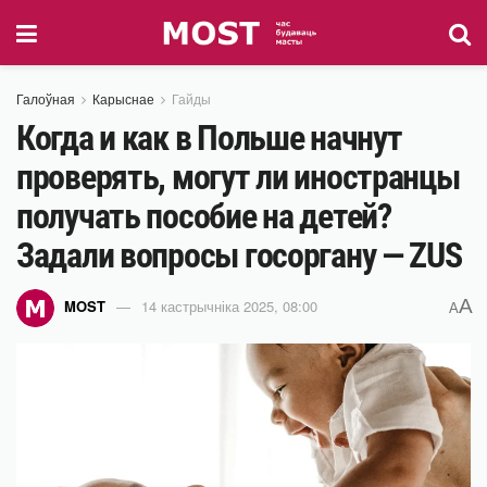
Галоўная
Карыснае
Гайды
Когда и как в Польше начнут
проверять, могут ли иностранцы
получать пособие на детей?
Задали вопросы госоргану — ZUS
A
MOST
14 кастрычніка 2025, 08:00
A