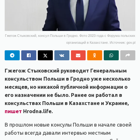
Гжегож Стыковский, консул Польши в Гродно. Фото 2023 года с Форума польских
организаций в Казахстане. Источник: gov.pl
Гжегож Стыковский руководит Генеральным
консульством Польши в Гродно уже несколько
месяцев, но никакой публичной информации о
его назначении не было. Ранее он работал в
консульствах Польши в Казахстане и Украине,
пишет
Hrodna.life.
В прошлом новые консулы Польши в начале своей
работы всегда давали интервью местным