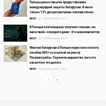
Польша резко снизила предоставление
международной защиты беларусам. В июле
только 13% дел рассмотрены положительно
MOST
7 ЖНІЎНЯ 2026, 10:11
В Польше плательщики получают письма «из
налоговой» о возврате денег. Это мошенничество
MOST
7 ЖНІЎНЯ 2026, 09:12
Многим беларусам в Польше перестали платить
пособие 800+ со ссылкой на реестр
Погранслужбы. Спросили ведомство, кого это
касается и что делать
MOST
6 ЖНІЎНЯ 2026, 18:37