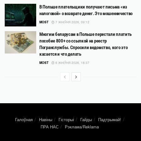
В Польше плательщики получают письма «из
налоговой» о возврате денег. Это мошенничество
MOST
7 ЖНІЎНЯ 2026, 09:12
Многим беларусам в Польше перестали платить
пособие 800+ со ссылкой на реестр
Погранслужбы. Спросили ведомство, кого это
касается и что делать
MOST
6 ЖНІЎНЯ 2026, 18:37
Галоўная
Навіны
Гісторыі
Гайды
Падтрымай!
ПРА НАС
Рэклама/Reklama