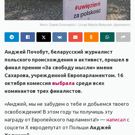
Фото: Dawid Gromadzki / Urząd Miasta Białystok (фрагмент)
Анджей Почобут, беларусский журналист
польского происхождения и активист, прошел в
финал премии «За свободу мысли» имени
Сахарова, учрежденной Европарламентом. 16
октября комиссия
выбрала
среди всех
номинантов трех финалистов.
«Анджей, мы не забудем о тебе и добьемся твоего
освобождения! В этом году ты получишь эту
награду от Европейского парламента!» —
написал
с
соцсети X евродепутат от Польши
Анджей