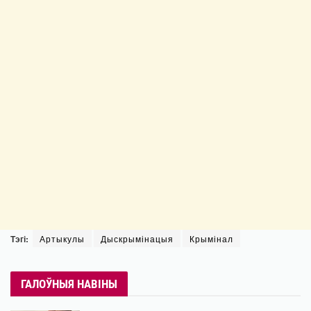
Тэгі:
Артыкулы
Дыскрымінацыя
Крымінал
ГАЛОЎНЫЯ НАВІНЫ