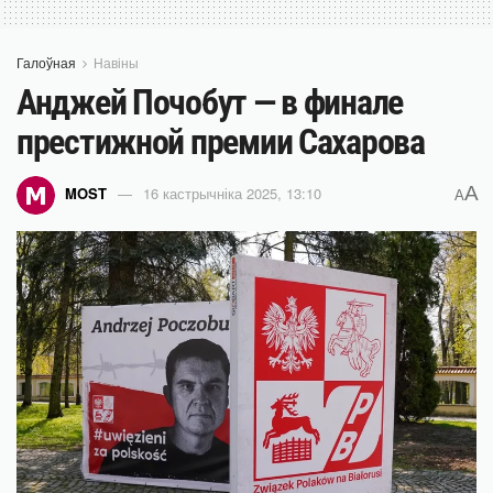
Галоўная
Навіны
Анджей Почобут — в финале
престижной премии Сахарова
A
MOST
16 кастрычніка 2025, 13:10
A