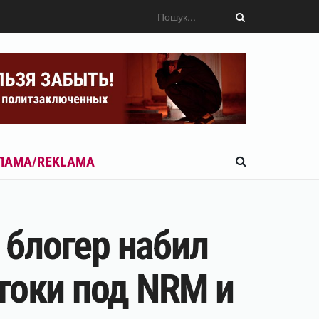
ЛАМА/REKLAMA
 блогер набил
токи под NRM и