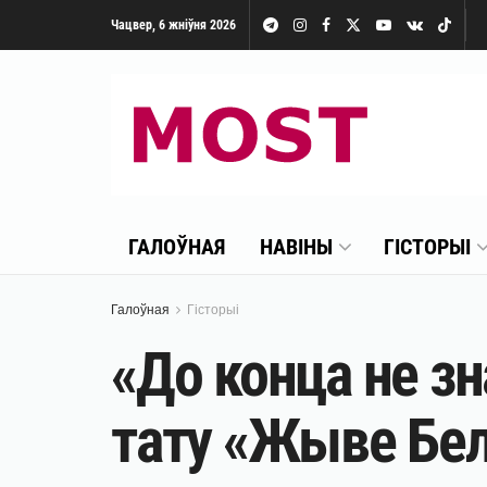
Чацвер, 6 жніўня 2026
ГАЛОЎНАЯ
НАВІНЫ
ГІСТОРЫІ
Галоўная
Гісторыі
«До конца не зн
тату «Жыве Бел