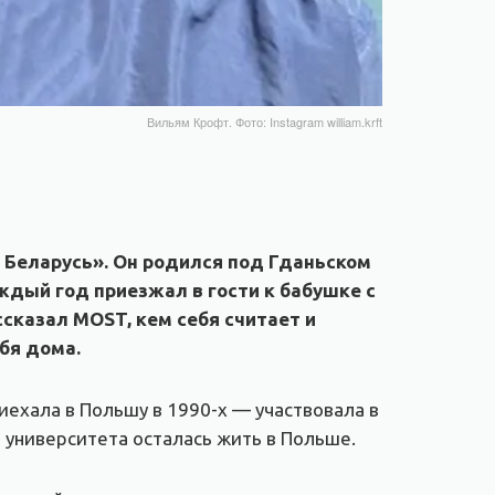
Вильям Крофт. Фото: Instagram william.krft
 Беларусь». Он родился под Гданьском
аждый год приезжал в гости к бабушке с
сказал MOST, кем себя считает и
бя дома.
ехала в Польшу в 1990-х — участвовала в
 университета осталась жить в Польше.