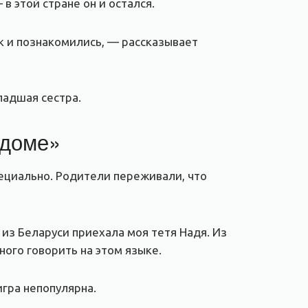
в этой стране он и остался.
ак и познакомились, — рассказывает
ладшая сестра.
 доме»
пециально. Родители переживали, что
 из Беларуси приехала моя тетя Надя. Из
ного говорить на этом языке.
игра непопулярна.