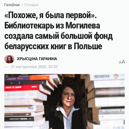
Галоўная
Гісторыі
«Похоже, я была первой».
Библиотекарь из Могилева
создала самый большой фонд
беларусских книг в Польше
ХРЫСЦІНА ГАРАНІНА
A
A
31 кастрычніка 2025, 20:33