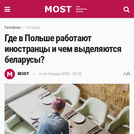
Галоўная
Гісторыі
Где в Польше работают
иностранцы и чем выделяются
беларусы?
A
MOST
3 лістапада 2025, 18:25
A