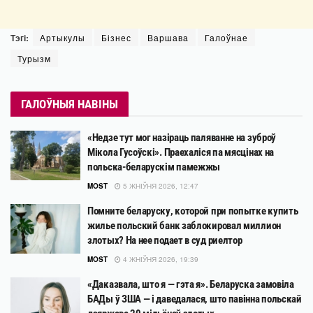
Тэгі:
Артыкулы
Бізнес
Варшава
Галоўнае
Турызм
ГАЛОЎНЫЯ НАВІНЫ
«Недзе тут мог назіраць паляванне на зуброў
Мікола Гусоўскі». Праехаліся па мясцінах на
польска-беларускім памежжы
MOST
5 ЖНІЎНЯ 2026, 12:47
Помните беларуску, которой при попытке купить
жилье польский банк заблокировал миллион
злотых? На нее подает в суд риелтор
MOST
4 ЖНІЎНЯ 2026, 19:39
«Даказвала, што я — гэта я». Беларуска замовіла
БАДы ў ЗША — і даведалася, што павінна польскай