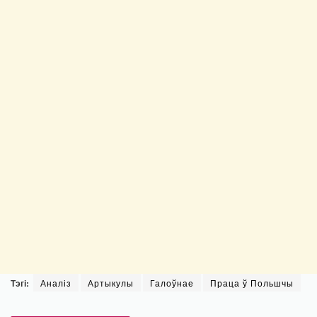
Тэгі:
Аналіз
Артыкулы
Галоўнае
Праца ў Польшчы