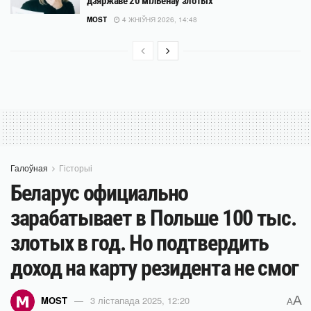
дзяржаве 20 мільёнаў злотых
MOST
4 ЖНІЎНЯ 2026, 14:48
Галоўная
Гісторыі
Беларус официально
зарабатывает в Польше 100 тыс.
злотых в год. Но подтвердить
доход на карту резидента не смог
A
MOST
3 лістапада 2025, 12:20
A