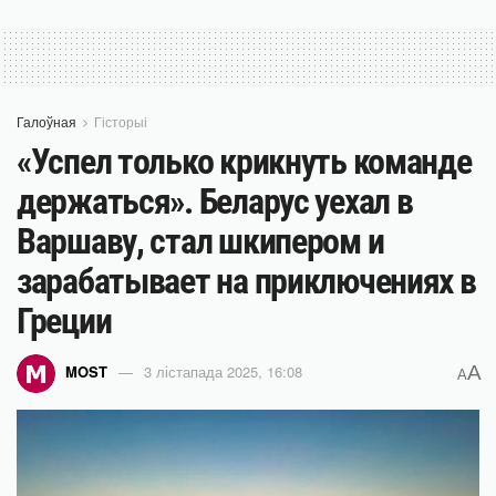
Галоўная
Гісторыі
«Успел только крикнуть команде
держаться». Беларус уехал в
Варшаву, стал шкипером и
зарабатывает на приключениях в
Греции
A
MOST
3 лістапада 2025, 16:08
A