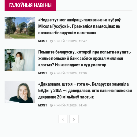
ГАЛОЎНЫЯ НАВІНЫ
«Недзе тут мог назіраць паляванне на зуброў
Мікола Гусоўскі». Праехаліся па мясцінах на
польска-беларускім памежжы
MOST
5 ЖНІЎНЯ 2026, 12:47
Помните беларуску, которой при попытке купить
жилье польский банк заблокировал миллион
злотых? На нее подает в суд риелтор
MOST
4 ЖНІЎНЯ 2026, 19:39
«Даказвала, што я — гэта я». Беларуска замовіла
БАДы ў ЗША — і даведалася, што павінна польскай
дзяржаве 20 мільёнаў злотых
MOST
4 ЖНІЎНЯ 2026, 14:48