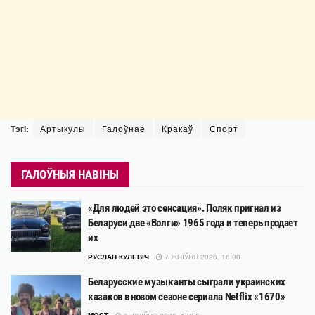
Тэгі:
Артыкулы
Галоўнае
Кракаў
Спорт
ГАЛОЎНЫЯ НАВІНЫ
«Для людей это сенсация». Поляк пригнал из
Беларуси две «Волги» 1965 года и теперь продает
их
РУСЛАН КУЛЕВІЧ
7 ЖНІЎНЯ 2026, 16:00
Беларусские музыканты сыграли украинских
казаков в новом сезоне сериала Netflix «1670»