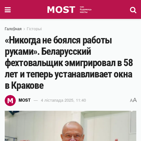
Галоўная
Гісторыі
«Никогда не боялся работы
руками». Беларусский
фехтовальщик эмигрировал в 58
лет и теперь устанавливает окна
в Кракове
A
MOST
4 лістапада 2025, 11:40
A