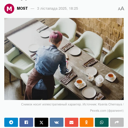
A
MOST
3 лістапада 2025, 18:25
A
Снимок носит иллюстративный характер. Источник: Ksenia Chernaya /
Pexels.com (фрагмент)