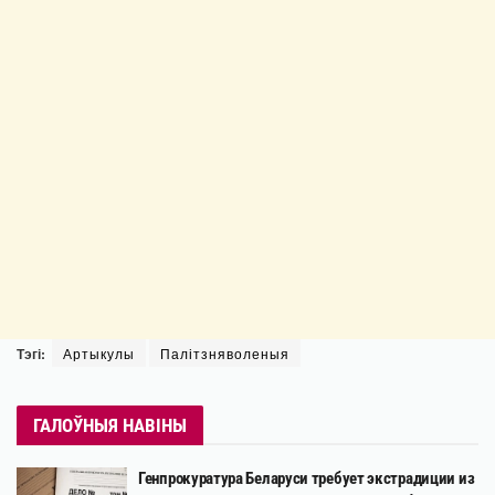
Тэгі:
Артыкулы
Палітзняволеныя
ГАЛОЎНЫЯ НАВІНЫ
Генпрокуратура Беларуси требует экстрадиции из