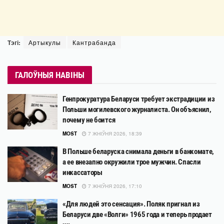
Тэгі:
Артыкулы
Кантрабанда
ГАЛОЎНЫЯ НАВІНЫ
Генпрокуратура Беларуси требует экстрадиции из
Польши могилевского журналиста. Он объяснил,
почему не боится
MOST
7 ЖНІЎНЯ 2026, 18:39
В Польше беларуска снимала деньги в банкомате,
а ее внезапно окружили трое мужчин. Спасли
инкассаторы
MOST
7 ЖНІЎНЯ 2026, 17:10
«Для людей это сенсация». Поляк пригнал из
Беларуси две «Волги» 1965 года и теперь продает