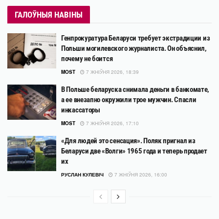
ГАЛОЎНЫЯ НАВІНЫ
Генпрокуратура Беларуси требует экстрадиции из
Польши могилевского журналиста. Он объяснил,
почему не боится
MOST
7 ЖНІЎНЯ 2026, 18:39
В Польше беларуска снимала деньги в банкомате,
а ее внезапно окружили трое мужчин. Спасли
инкассаторы
MOST
7 ЖНІЎНЯ 2026, 17:10
«Для людей это сенсация». Поляк пригнал из
Беларуси две «Волги» 1965 года и теперь продает
их
РУСЛАН КУЛЕВІЧ
7 ЖНІЎНЯ 2026, 16:00