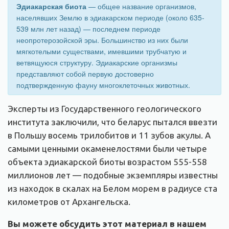
Эдиакарская биота
— общее название организмов,
населявших Землю в эдиакарском периоде (около 635-
539 млн лет назад) — последнем периоде
неопротерозойской эры. Большинство из них были
мягкотелыми существами, имевшими трубчатую и
ветвящуюся структуру. Эдиакарские организмы
представляют собой первую достоверно
подтвержденную фауну многоклеточных животных.
Эксперты из Государственного геологического
института заключили, что беларус пытался ввезти
в Польшу восемь трилобитов и 11 зубов акулы. А
самыми ценными окаменелостями были четыре
объекта эдиакарской биоты возрастом 555-558
миллионов лет — подобные экземпляры известны
из находок в скалах на Белом морем в радиусе ста
километров от Архангельска.
Вы можете обсудить этот материал в нашем