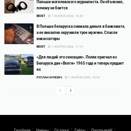
Польши могилевского журналиста. Он объяснил,
почему не боится
MOST
7 ЖНІЎНЯ 2026, 18:39
В Польше беларуска снимала деньги в банкомате,
а ее внезапно окружили трое мужчин. Спасли
инкассаторы
MOST
7 ЖНІЎНЯ 2026, 17:10
«Для людей это сенсация». Поляк пригнал из
Беларуси две «Волги» 1965 года и теперь продает
их
РУСЛАН КУЛЕВІЧ
7 ЖНІЎНЯ 2026, 16:00
Галоўная
Навіны
Гісторыі
Гайды
Падтрымай!