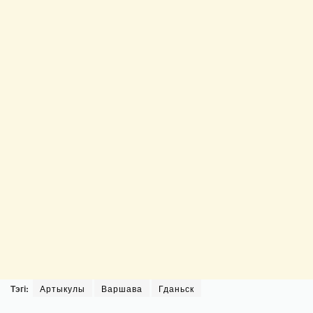
Тэгі:
Артыкулы
Варшава
Гданьск