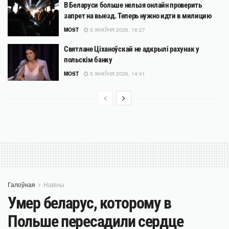
В Беларуси больше нельзя онлайн проверить
запрет на выезд. Теперь нужно идти в милицию
MOST
5 ЖНІЎНЯ 2026, 16:27
Святлане Ціханоўскай не адкрылі рахунак у
польскім банку
MOST
5 ЖНІЎНЯ 2026, 14:41
Галоўная
Навіны
Умер беларус, которому в
Польше пересадили сердце