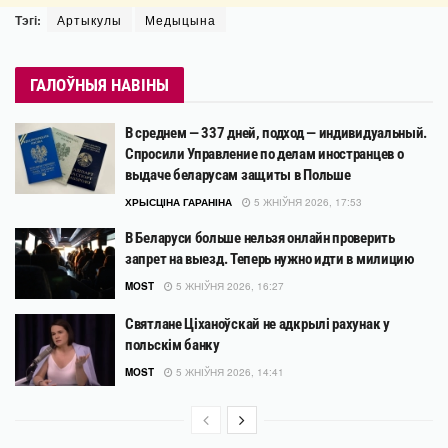
Тэгі:
Артыкулы
Медыцына
ГАЛОЎНЫЯ НАВІНЫ
В среднем — 337 дней, подход — индивидуальный.
Спросили Управление по делам иностранцев о
выдаче беларусам защиты в Польше
ХРЫСЦІНА ГАРАНІНА
5 ЖНІЎНЯ 2026, 17:53
В Беларуси больше нельзя онлайн проверить
запрет на выезд. Теперь нужно идти в милицию
MOST
5 ЖНІЎНЯ 2026, 16:27
Святлане Ціханоўскай не адкрылі рахунак у
польскім банку
MOST
5 ЖНІЎНЯ 2026, 14:41