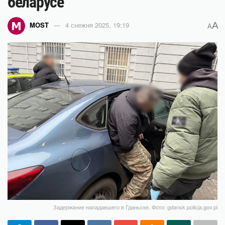
беларусе
A
MOST
4 снежня 2025, 19:19
A
Задержание нападавшего в Гданьске. Фото: gdansk.policja.gov.pl