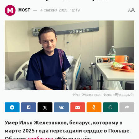
A
MOST
4 снежня 2025, 12:19
A
Илья Железняков. Фото: «Еўрарадыё»
Умер Илья Железняков, беларус, которому в
марте 2025 года пересадили сердце в Польше.
Об этом
сообщает
«Еўрарадыё».