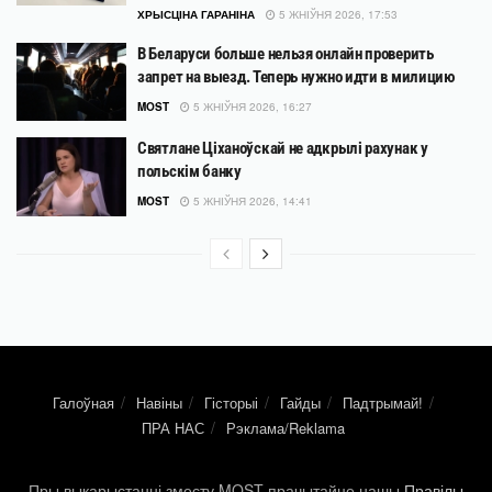
ХРЫСЦІНА ГАРАНІНА
5 ЖНІЎНЯ 2026, 17:53
В Беларуси больше нельзя онлайн проверить
запрет на выезд. Теперь нужно идти в милицию
MOST
5 ЖНІЎНЯ 2026, 16:27
Святлане Ціханоўскай не адкрылі рахунак у
польскім банку
MOST
5 ЖНІЎНЯ 2026, 14:41
Галоўная
Навіны
Гісторыі
Гайды
Падтрымай!
ПРА НАС
Рэклама/Reklama
Пры выкарыстанні зместу MOST прачытайце нашы
Правілы