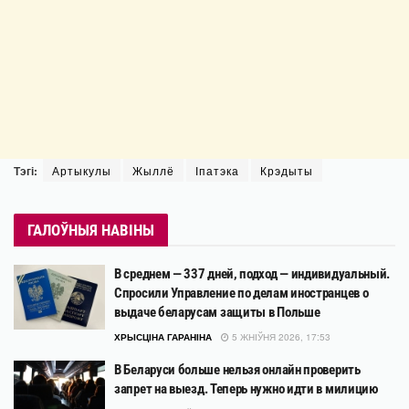
Тэгі:
Артыкулы
Жыллё
Іпатэка
Крэдыты
ГАЛОЎНЫЯ НАВІНЫ
В среднем — 337 дней, подход — индивидуальный.
Спросили Управление по делам иностранцев о
выдаче беларусам защиты в Польше
ХРЫСЦІНА ГАРАНІНА
5 ЖНІЎНЯ 2026, 17:53
В Беларуси больше нельзя онлайн проверить
запрет на выезд. Теперь нужно идти в милицию