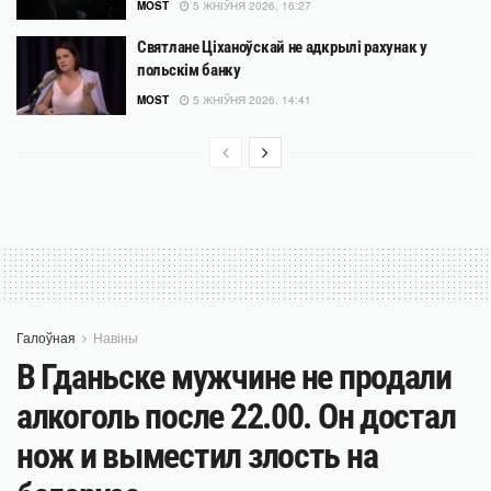
MOST
5 ЖНІЎНЯ 2026, 16:27
Святлане Ціханоўскай не адкрылі рахунак у
польскім банку
MOST
5 ЖНІЎНЯ 2026, 14:41
Галоўная
Навіны
В Гданьске мужчине не продали
алкоголь после 22.00. Он достал
нож и выместил злость на