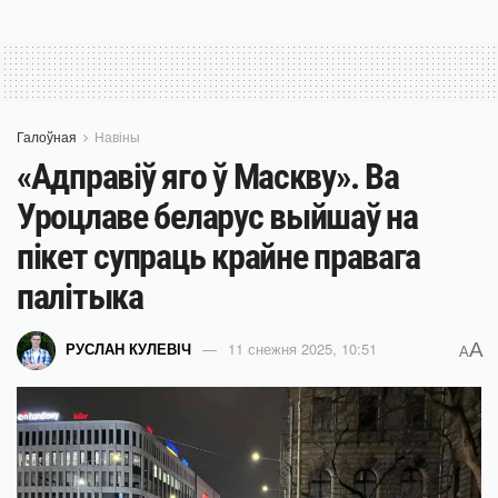
Галоўная
Навіны
«Адправіў яго ў Маскву». Ва
Уроцлаве беларус выйшаў на
пікет супраць крайне правага
палітыка
A
РУСЛАН КУЛЕВІЧ
11 снежня 2025, 10:51
A