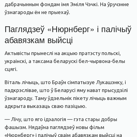
дабрачынным фондам імя Эміля Чэчкі. На ўручэнне
ўзнагароды ён не прыехаў.
Паглядзеў «Нюрнберг» і палічыў
абавязкам выйсці
Актывісты прынеслі на акцыю пратэсту польскі,
украінскі, а таксама беларускі бел-чырвона-белы
сцягі.
Віталь лічыць, што Браўн сімпатызуе Лукашэнку, і
падкрэслівае, што ў Беларусі яму нават прысудзілі
ўзнагароду. Таму ўдзельнік пікету лічыць важным
адкрыта выказаць сваю пазіцыю.
— Лічу, што яго ідэалогія — гэта стары добры
фашызм. Нядаўна паглядзеў новы фільм
«Нюрнберг» і палічыў сваім абавязкам выйсці на