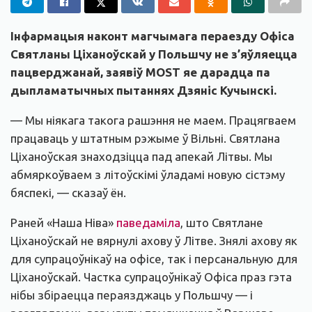
Інфармацыя наконт магчымага пераезду Офіса
Святланы Ціханоўскай у Польшчу не з’яўляецца
пацверджанай, заявіў MOST яе дарадца па
дыпламатычных пытаннях Дзяніс Кучынскі.
— Мы ніякага такога рашэння не маем. Працягваем
працаваць у штатным рэжыме ў Вільні. Святлана
Ціханоўская знаходзіцца пад апекай Літвы. Мы
абмяркоўваем з літоўскімі ўладамі новую сістэму
бяспекі, — сказаў ён.
Раней «Наша Ніва»
паведаміла
, што Святлане
Ціханоўскай не вярнулі ахову ў Літве. Знялі ахову як
для супрацоўнікаў на офісе, так і персанальную для
Ціханоўскай. Частка супрацоўнікаў Офіса праз гэта
нібы збіраецца пераязджаць у Польшчу — і