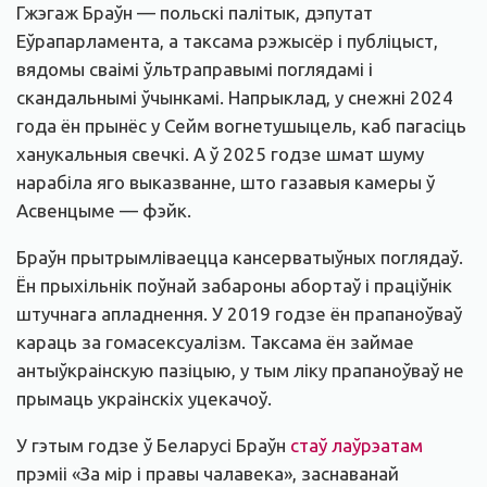
Гжэгаж Браўн — польскі палітык, дэпутат
Еўрапарламента, а таксама рэжысёр і публіцыст,
вядомы сваімі ўльтраправымі поглядамі і
скандальнымі ўчынкамі. Напрыклад, у снежні 2024
года ён прынёс у Сейм вогнетушыцель, каб пагасіць
ханукальныя свечкі. А ў 2025 годзе шмат шуму
нарабіла яго выказванне, што газавыя камеры ў
Асвенцыме — фэйк.
Браўн прытрымліваецца кансерватыўных поглядаў.
Ён прыхільнік поўнай забароны абортаў і праціўнік
штучнага апладнення. У 2019 годзе ён прапаноўваў
караць за гомасексуалізм. Таксама ён займае
антыўкраінскую пазіцыю, у тым ліку прапаноўваў не
прымаць украінскіх уцекачоў.
У гэтым годзе ў Беларусі Браўн
стаў лаўрэатам
прэміі «За мір і правы чалавека», заснаванай