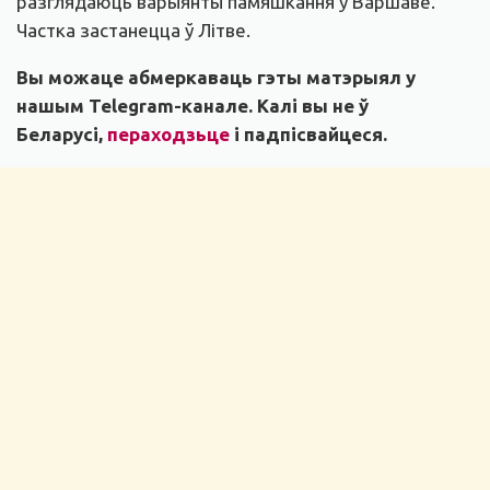
разглядаюць варыянты памяшкання ў Варшаве.
Частка застанецца ў Літве.
Вы можаце абмеркаваць гэты матэрыял у
нашым
Telegram-канале
. Калі вы не ў
Беларусі,
пераходзьце
і падпісвайцеся.