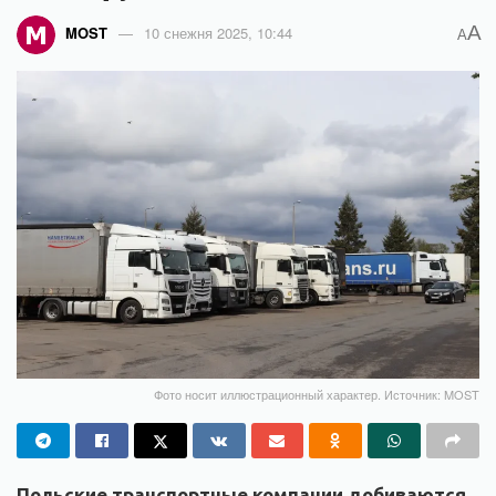
A
MOST
10 снежня 2025, 10:44
A
Фото носит иллюстрационный характер. Источник: MOST
Польские транспортные компании добиваются