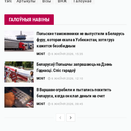
Тэгі:
Артыкулы
Візы
ВНЖ
Галоўнае
ГАЛОЎНЫЯ НАВІНЫ
Польские таможенники не выпустили в Беларусь
фуру, которая ехала в Узбекистан, хотя груз
кажется безобидным
MOST
6 ЖНІЎНЯ 2026, 15:35
Беларусаў Польшчы запрашаюць на Дзень
Годнасці. Спіс гарадоў
MOST
6 ЖНІЎНЯ 2026, 12:10
В Варшаве ограбили и пытались похитить
беларуса, когда он клал деньги на счет
MOST
6 ЖНІЎНЯ 2026, 09:45