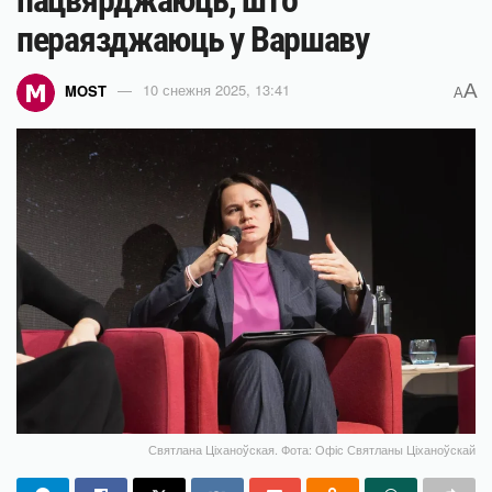
пераязджаюць у Варшаву
A
MOST
10 снежня 2025, 13:41
A
Святлана Ціханоўская. Фота: Офіс Святланы Ціханоўскай