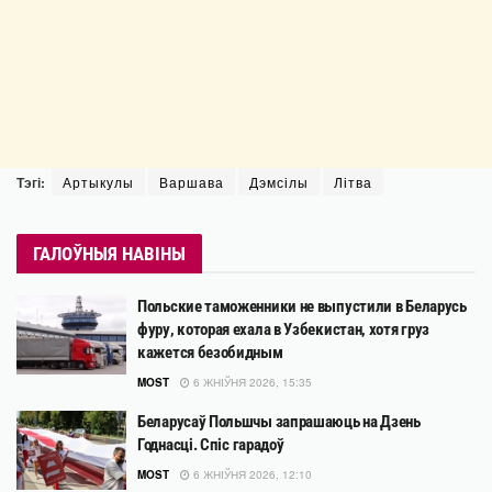
Тэгі:
Артыкулы
Варшава
Дэмсілы
Літва
ГАЛОЎНЫЯ НАВІНЫ
Польские таможенники не выпустили в Беларусь
фуру, которая ехала в Узбекистан, хотя груз
кажется безобидным
MOST
6 ЖНІЎНЯ 2026, 15:35
Беларусаў Польшчы запрашаюць на Дзень
Годнасці. Спіс гарадоў
MOST
6 ЖНІЎНЯ 2026, 12:10