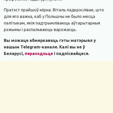
Пратэст прайшоў мірна. Віталь падкрэслівае, што
для яго важна, каб у Польшчы не было месца
палітыкам, якія падтрымліваюць аўтарытарныя
рэжымы і распальваюць варожасць.
Вы можаце абмеркаваць гэты матэрыял у
нашым
Telegram-канале
. Калі вы не ў
Беларусі,
пераходзьце
і падпісвайцеся.