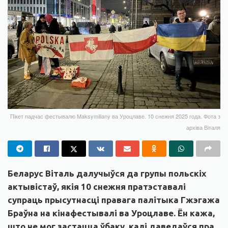
Пікет падчас фестывалю Maksymiliany ва Уроцлаве. 10 снежня 2025 года. Фота з
архіва Віталя
Беларус Віталь далучыўся да групы польскіх
актывістаў, якія 10 снежня пратэставалі
супраць прысутнасці правага палітыка Гжэгажа
Браўна на кінафестывалі ва Уроцлаве. Ён кажа,
што не мог застацца ўбаку, калі даведаўся пра