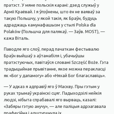
пратэст. У мяне польскія карані: дзед служыў у
Арміі Краёвай. І я ўпэўнены, што ён не ваяваў за
такую Польшчу, у якой такія, як Браўн, будуць
адраджаць камунафашызм у стылі Polska dla
Polaków (Польшча для палякаў. — Заўв. MOST), —
кажа Віталь.
Паводле яго слоў, перад пачаткам фестывалю
Браўн выйшаў з аўтамабіля і, убачыўшы
пратэстуючых, павітаўся словамі Szczęść Boże. Гэта
традыцыйнае прывітанне, якое можна перакласці
як «Бог у дапамогу» або «Няхай Бог благаславіць».
— У адказ я адправіў яго ў Маскву. Пры гэтым у
руках трымаў украінскі сцяг. Падыходзілі нейкія
людзі, нібыта спрабавалі яго вырваць, казалі:
«Забяры гэтую анучу», — але паліцыя адрэагавала
прафесійна і адштурхнула іх.