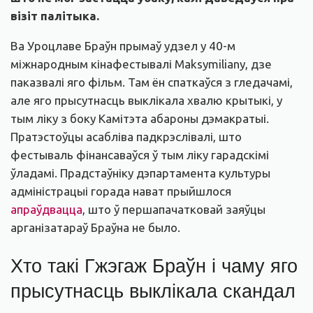
візіт палітыка.
Ва Уроцлаве Браўн прымаў удзел у 40-м
міжнародным кінафестывалі Maksymiliany, дзе
паказвалі яго фільм. Там ён спаткаўся з гледачамі,
але яго прысутнасць выклікала хвалю крытыкі, у
тым ліку з боку Камітэта абароны дэмакратыі.
Пратэстоўцы асабліва падкрэслівалі, што
фестываль фінансаваўся ў тым ліку гарадскімі
ўладамі. Прадстаўніку дэпартамента культуры
адміністрацыі горада нават прыйшлося
апраўдвацца
, што ў першапачатковай заяўцы
арганізатараў Браўна не было.
Хто такі Гжэгаж Браўн і чаму яго
прысутнасць выклікала скандал