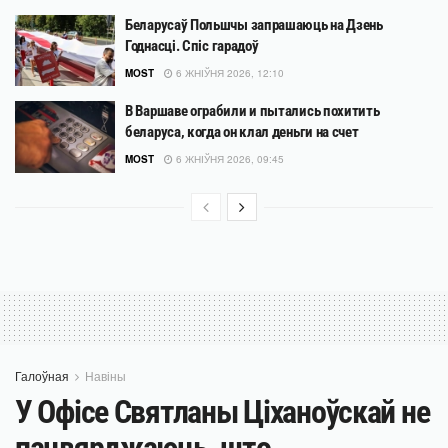
Беларусаў Польшчы запрашаюць на Дзень
Годнасці. Спіс гарадоў
MOST
6 ЖНІЎНЯ 2026, 12:10
В Варшаве ограбили и пытались похитить
беларуса, когда он клал деньги на счет
MOST
6 ЖНІЎНЯ 2026, 09:45
Галоўная
Навіны
У Офісе Святланы Ціханоўскай не
пацвярджаюць, што