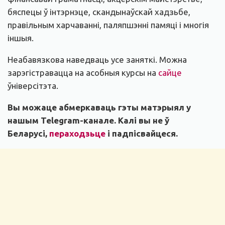
бяспецы ў інтэрнэце, скандынаўскай хадзьбе,
правільным харчаванні, паляпшэнні памяці і многія
іншыя.
Неабавязкова наведваць усе заняткі. Можна
зарэгістравацца на асобныя курсы на
сайце
ўніверсітэта.
Вы можаце абмеркаваць гэты матэрыял у
нашым
Telegram-канале
. Калі вы не ў
Беларусі,
пераходзьце
і падпісвайцеся.