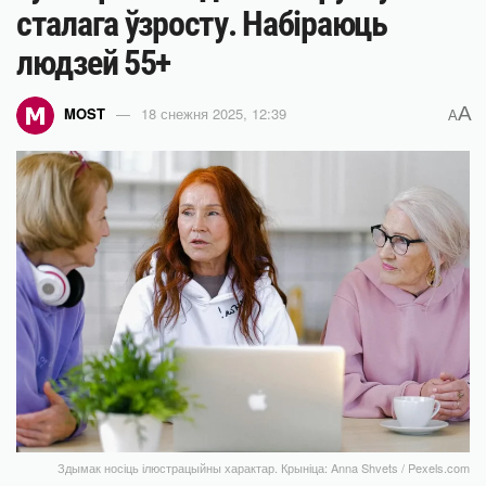
сталага ўзросту. Набіраюць
людзей 55+
A
MOST
18 снежня 2025, 12:39
A
Здымак носіць ілюстрацыйны характар. Крыніца: Anna Shvets / Pexels.com