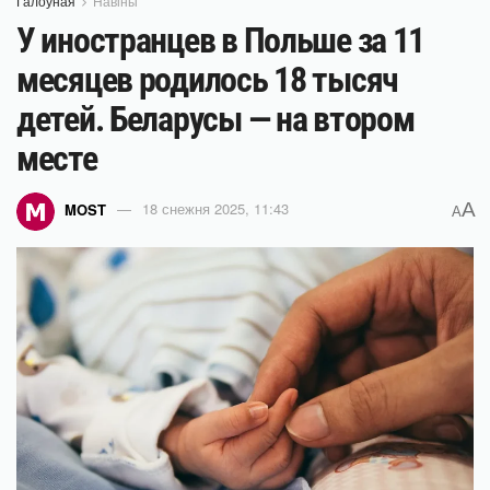
Галоўная
Навіны
У иностранцев в Польше за 11
месяцев родилось 18 тысяч
детей. Беларусы — на втором
месте
A
MOST
18 снежня 2025, 11:43
A