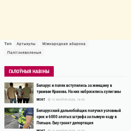
Тэгі:
Артыкулы
Міжнародная абарона
Палітзняволеныя
ГАЛОЎНЫЯ НАВІНЫ
Беларус и поляк вступились за женщину в
трамвае Кракова. На них набросились хулиганы
MOST
10 ЖНІЎНЯ 2026, 16:05
Беларусский дальнобойщик получил условный
срок и 6000 злотых штрафа за пьяную езду в
Польше. Ему грозит депортация
MOST
10 ЖНІЎНЯ 2026, 15:33