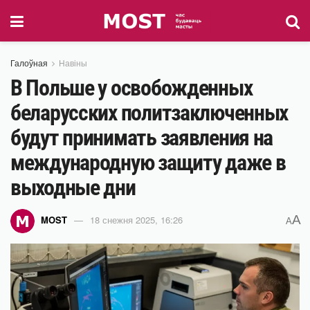
Галоўная
Навіны
В Польше у освобожденных
беларусских политзаключенных
будут принимать заявления на
международную защиту даже в
выходные дни
A
MOST
18 снежня 2025, 16:26
A