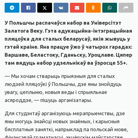
У Польшчы распачаўся набор ва Універсітэт
Залатога Веку. Гэта адукацыйна-інтэграцыйная
пляцоўка для сталых беларусаў, якія жывуць у
гэтай краіне. Яна працуе ўжо ў чатырох гарадах:
Варшаве, Беластоку, Гданьску, Уроцлаве. Цяпер
там вядуць набор удзельнікаў ва ўзросце 55+.
— Мы хочам стварыць прыязныя для сталых
людзей пляцоўкі ў Польшчы, дзе яны знойдуць
увагу, цеплыню, новыя веды і спрыяльнае
асяроддзе, — пішуць арганізатары.
Для студэнтаў арганізуюць мерапрыемствы, дзе
яны могуць знайсці новых знаёмых, і карысныя
бясплатныя заняткі, напрыклад па польскай мове,
фінансавай граматнасці, акцёрскім майстэрстве,