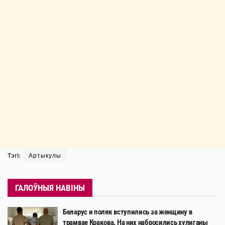
Тэгі:
Артыкулы
ГАЛОЎНЫЯ НАВІНЫ
Беларус и поляк вступились за женщину в
трамвае Кракова. На них набросились хулиганы