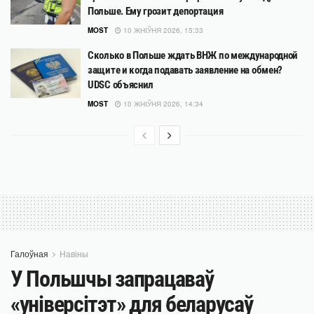
Польше. Ему грозит депортация
MOST
10 ЖНІЎНЯ 2026, 15:33
Сколько в Польше ждать ВНЖ по международной
защите и когда подавать заявление на обмен?
UDSC объяснил
MOST
10 ЖНІЎНЯ 2026, 14:34
Галоўная
Навіны
У Польшчы запрацаваў
«універсітэт» для беларусаў