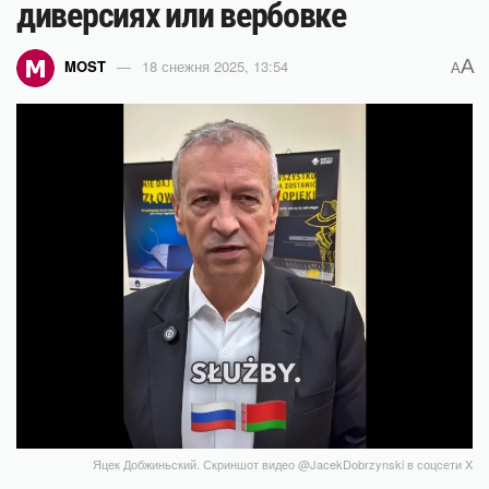
диверсиях или вербовке
A
MOST
18 снежня 2025, 13:54
A
Яцек Добжиньский. Скриншот видео @JacekDobrzynski в соцсети X