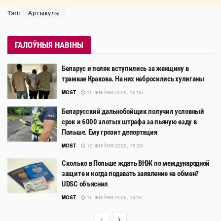
Тэгі:
Артыкулы
ГАЛОЎНЫЯ НАВІНЫ
Беларус и поляк вступились за женщину в
трамвае Кракова. На них набросились хулиганы
MOST
10 ЖНІЎНЯ 2026, 16:05
Беларусский дальнобойщик получил условный
срок и 6000 злотых штрафа за пьяную езду в
Польше. Ему грозит депортация
MOST
10 ЖНІЎНЯ 2026, 15:33
Сколько в Польше ждать ВНЖ по международной
защите и когда подавать заявление на обмен?
UDSC объяснил
MOST
10 ЖНІЎНЯ 2026, 14:34