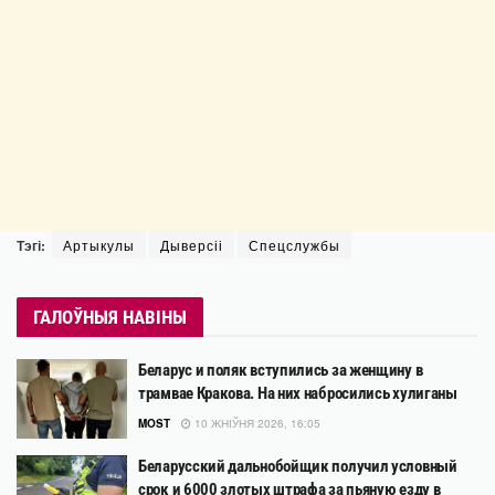
Тэгі:
Артыкулы
Дыверсіі
Спецслужбы
ГАЛОЎНЫЯ НАВІНЫ
Беларус и поляк вступились за женщину в
трамвае Кракова. На них набросились хулиганы
MOST
10 ЖНІЎНЯ 2026, 16:05
Беларусский дальнобойщик получил условный
срок и 6000 злотых штрафа за пьяную езду в