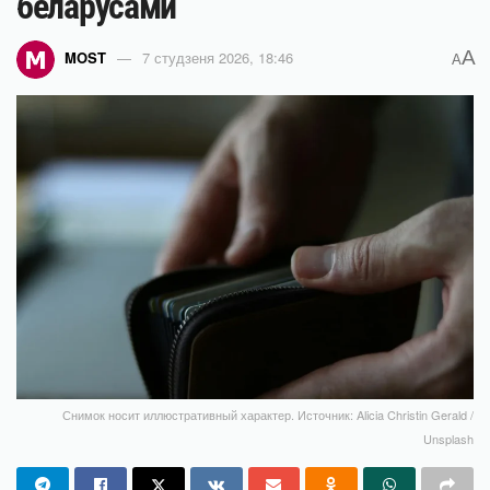
беларусами
A
MOST
7 студзеня 2026, 18:46
A
Снимок носит иллюстративный характер. Источник: Alicia Christin Gerald /
Unsplash