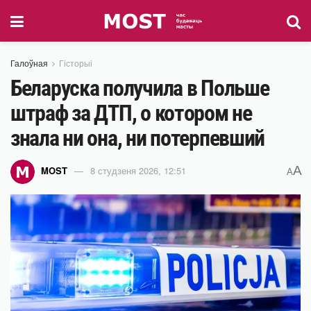
Галоўная
Гісторыі
Беларуска получила в Польше
штраф за ДТП, о котором не
знала ни она, ни потерпевший
A
MOST
8 студзеня 2026, 12:51
A