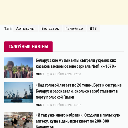
Тэгі:
Артыкулы
Беласток
Галоўнае
ДТЗ
ГАЛОЎНЫЯ НАВІНЫ
Беларусские музыканты сыграли украинских
казаков в новом сезоне сериала Netflix «1670»
MOST
6 ЖНІЎНЯ 2026, 17:50
«Над головой летает по 20 тонн». Брат и сестра из
Беларуси рассказали, сколько зарабатывают в
порту польской Гдыни
MOST
6 ЖНІЎНЯ 2026, 14:07
«И так уже много набрали». Сходили в польскую
аптеку, куда в день приезжает по 200-300
беларусов