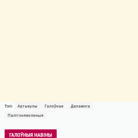
Тэгі:
Артыкулы
Галоўнае
Дапамога
Палітзняволеныя
ГАЛОЎНЫЯ НАВІНЫ