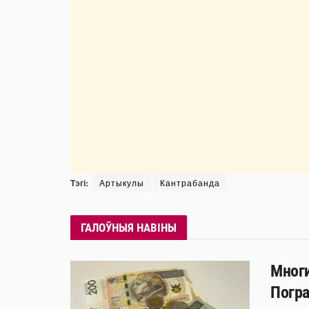
Тэгі:
Артыкулы
Кантрабанда
ГАЛОЎНЫЯ НАВІНЫ
Многи
Погра