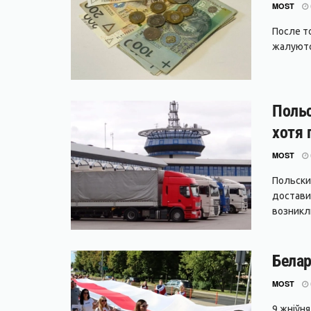
MOST
После т
жалуются
Польс
хотя 
MOST
Польски
достави
возникли
Белар
MOST
9 жніўн