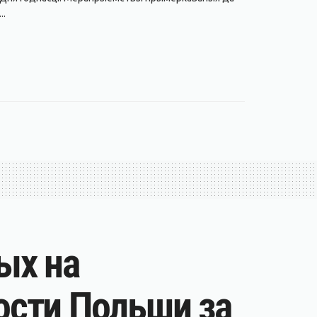
..
ых на
ости Польши за