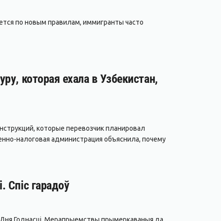
ается по новым правилам, иммигранты часто
ру, которая ехала в Узбекистан,
нструкций, которые перевозчик планировал
енно-налоговая администрация объяснила, почему
. Спіс гарадоў
да Дня Годнасці. Мерапрыемствы прымеркаваныя да