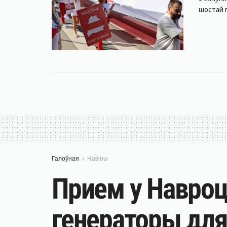
шостай г
Галоўная
Навіны
Прием у Навроц
генераторы для