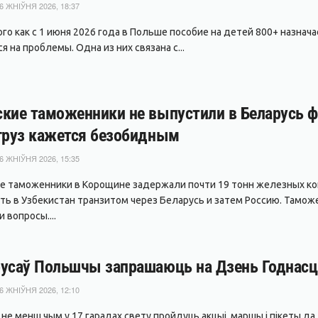
6 ЖНІЎНЯ 2026, 18:37
ого как с 1 июня 2026 года в Польше пособие на детей 800+ назнач
 на проблемы. Одна из них связана с...
кие таможенники не выпустили в Беларусь фу
груз кажется безобидным
6 ЖНІЎНЯ 2026, 15:35
е таможенники в Корощине задержали почти 19 тонн железных ко
ть в Узбекистан транзитом через Беларусь и затем Россию. Тамож
 вопросы....
усаў Польшчы запрашаюць на Дзень Годнасці
6 ЖНІЎНЯ 2026, 12:10
я не менш чым у 17 гарадах свету пройдуць акцыі, маршы і пікеты 