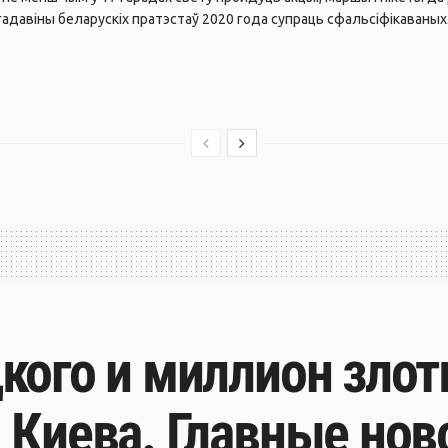
адавіны беларускіх пратэстаў 2020 года супраць сфальсіфікаваных.
кого и миллион злот
 Киева. Главные нов