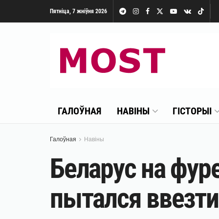
Пятніца, 7 жніўня 2026
ГАЛОЎНАЯ
НАВІНЫ
ГІСТОРЫІ
Галоўная
Навіны
Беларус на фур
пытался ввезти