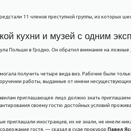
редстали 11 членов преступной группы, из которых ше
кой кухни и музей с одним экс
ула Польши в Гродно. Он обратил внимание на ложные
помогала получить четыре вида виз. Рабочие были толь
оручении работы, выданные от имени несуществующих
равилам приглашающее лицо должно знать приглашаемо
рантирования своему гостю достойных условий прожива
ые приглашали иностранцев, их не знали, не имели ник
 содержание гостя, — сказал в суде прокурор
Павел Яс