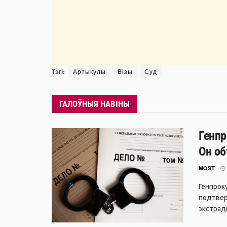
Тэгі:
Артыкулы
Візы
Суд
ГАЛОЎНЫЯ НАВІНЫ
Генпр
Он об
MOST
Генпрок
подтвер
экстради