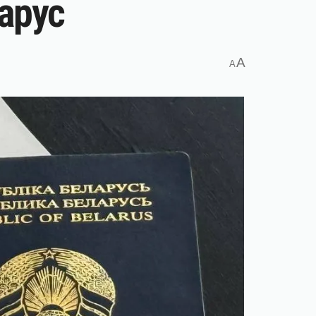
арус
A
A