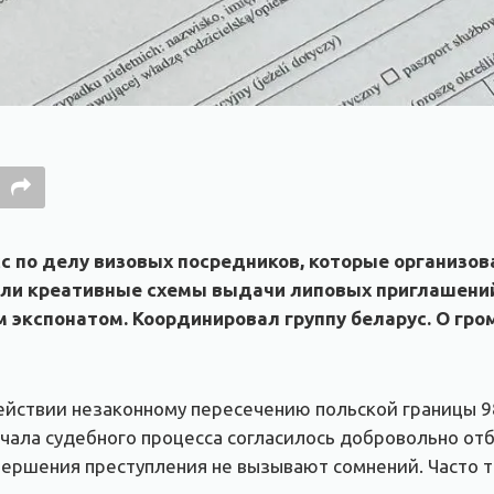
с по делу визовых посредников, которые организо
вали креативные схемы выдачи липовых приглашени
м экспонатом. Координировал группу беларус. О гр
ействии незаконному пересечению польской границы 9
ачала судебного процесса согласилось добровольно от
совершения преступления не вызывают сомнений. Часто 