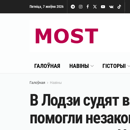
Пятніца, 7 жніўня 2026
ГАЛОЎНАЯ
НАВІНЫ
ГІСТОРЫІ
Галоўная
Навіны
В Лодзи судят 
помогли незако