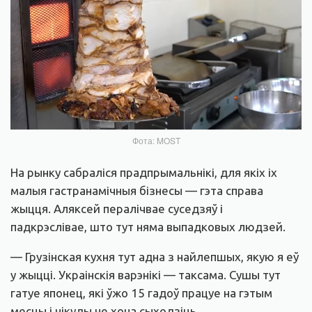
Фота: MOST
На рынку сабраліся прадпрымальнікі, для якіх іх
малыя гастранамічныя бізнесы — гэта справа
жыцця. Аляксей пералічвае суседзяў і
падкрэслівае, што тут няма выпадковых людзей.
— Грузінская кухня тут адна з найлепшых, якую я еў
у жыцці. Украінскія варэнікі — таксама. Сушы тут
гатуе японец, які ўжо 15 гадоў працуе на гэтым
месцы і нікуды не хоча сыходзіць.