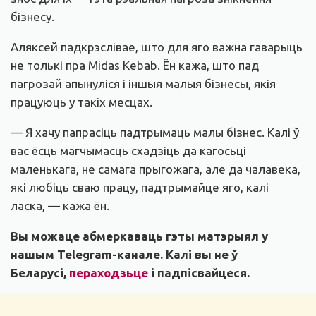
бізнесу.
Аляксей падкрэслівае, што для яго важна гаварыць
не толькі пра Midas Kebab. Ён кажа, што пад
пагрозай апынуліся і іншыя малыя бізнесы, якія
працуюць у такіх месцах.
— Я хачу папрасіць падтрымаць малы бізнес. Калі ў
вас ёсць магчымасць схадзіць да кагосьці
маленькага, не самага прыгожага, але да чалавека,
які любіць сваю працу, падтрымайце яго, калі
ласка, — кажа ён.
Вы можаце абмеркаваць гэты матэрыял у
нашым
Telegram-канале
. Калі вы не ў
Беларусі,
пераходзьце
і падпісвайцеся.