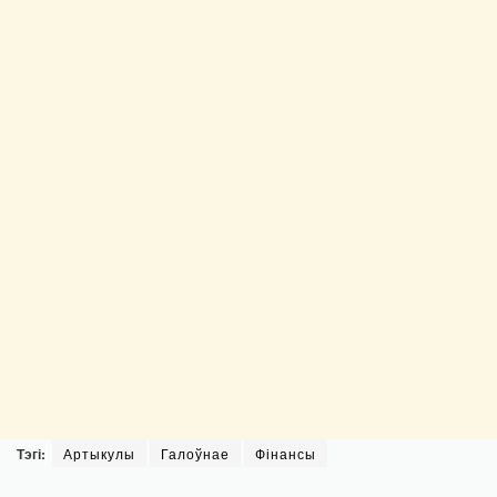
Тэгі:
Артыкулы
Галоўнае
Фінансы