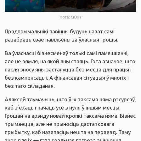
Фота: MOST
Прадпрымальнікі павінны будуць нават самі
разабраць свае павільёны за ўласныя грошы.
Ва ўласнасці бізнесменаў толькі самі памяшканні,
але не зямля, на якой яны стаяць. Гэта азначае, што
пасля зносу яны застануцца без месца для працы і
без кампенсацыі. А фінансавая сітуацыя ў многіх і
без таго складаная.
Аляксей тлумачыць, што ў іх таксама няма рэсурсаў,
каб з’ехаць і пачаць усё з нуля ў іншым месцы.
Грошай на арэнду новай кропкі таксама няма. Бізнес
трымаецца, але не прыносіць дастатковага
прыбытку, каб назапасіць нешта на пераезд. Таму
знос для іх — гэта рэальная пагроза знікнення