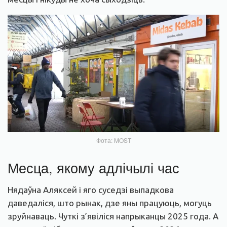
Фота: MOST
Месца, якому адлічылі час
Нядаўна Аляксей і яго суседзі выпадкова
даведаліся, што рынак, дзе яны працуюць, могуць
зруйнаваць. Чуткі з’явіліся напрыканцы 2025 года. А