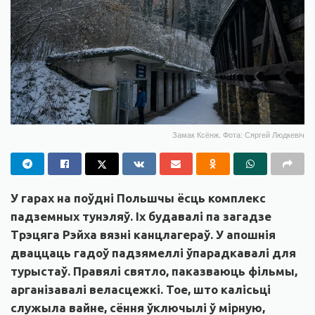
Замак Ксёнж. Фота: Сяргей Людкевіч
У гарах на поўдні Польшчы ёсць комплекс
падземных тунэляў. Іх будавалі па загадзе
Трэцяга Рэйха вязні канцлагераў. У апошнія
дваццаць гадоў падзямеллі ўпарадкавалі для
турыстаў. Правялі святло, паказваюць фільмы,
арганізавалі веласцежкі. Тое, што калісьці
служыла вайне, сёння ўключылі ў мірную,