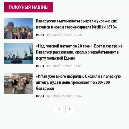
ГАЛОЎНЫЯ НАВІНЫ
Беларусские музыканты сыграли украинских
казаков в новом сезоне сериала Netflix «1670»
MOST
6 ЖНІЎНЯ 2026, 17:50
«Над головой летает по 20 тонн». Брат и сестра из
Беларуси рассказали, сколько зарабатывают в
порту польской Гдыни
MOST
6 ЖНІЎНЯ 2026, 14:07
«И так уже много набрали». Сходили в польскую
аптеку, куда в день приезжает по 200-300
беларусов
MOST
6 ЖНІЎНЯ 2026, 11:04