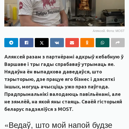
Аляксей. Фота: MOST
Аляксей разам з партнёрамі адкрыў кебабную ў
Варшаве і тры гады спрабаваў утрымаць яе.
Нядаўна ён выпадкова даведаўся, што
тэрыторыю, дзе працуе яго бізнес і дзясяткі
іншых, могуць ачысціць ужо праз паўгода.
Прадпрымальнікі валодаюць павільёнамі, але
не зямлёй, на якой яны стаяць. Сваёй гісторыяй
беларус падзяліўся з MOST.
«Ведаў, што мой напой будзе