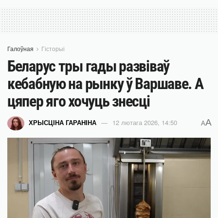
Галоўная
Гісторыі
Беларус тры гады развіваў
кебабную на рынку ў Варшаве. А
цяпер яго хочуць знесці
A
ХРЫСЦІНА ГАРАНІНА
12 лютага 2026, 14:50
A