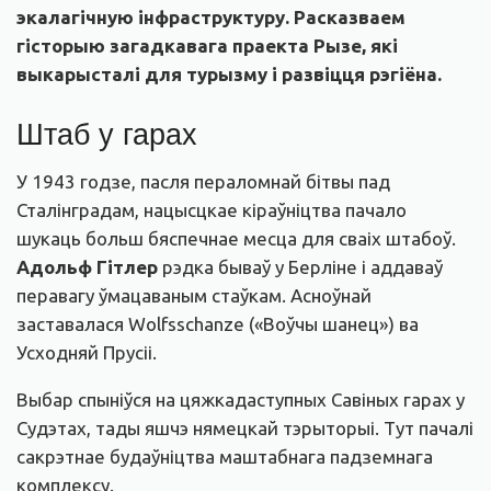
экалагічную інфраструктуру. Расказваем
гісторыю загадкавага праекта Рызе, які
выкарысталі для турызму і развіцця рэгіёна.
Штаб у гарах
У 1943 годзе, пасля пераломнай бітвы пад
Сталінградам, нацысцкае кіраўніцтва пачало
шукаць больш бяспечнае месца для сваіх штабоў.
Адольф Гітлер
рэдка бываў у Берліне і аддаваў
перавагу ўмацаваным стаўкам. Асноўнай
заставалася Wolfsschanze («Воўчы шанец») ва
Усходняй Прусіі.
Выбар спыніўся на цяжкадаступных Савіных гарах у
Судэтах, тады яшчэ нямецкай тэрыторыі. Тут пачалі
сакрэтнае будаўніцтва маштабнага падземнага
комплексу.