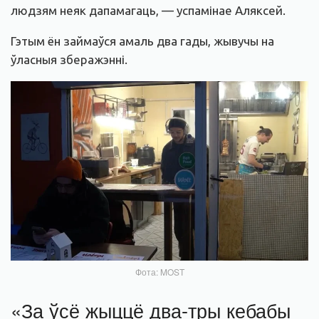
людзям неяк дапамагаць, — успамінае Аляксей.
Гэтым ён займаўся амаль два гады, жывучы на
ўласныя зберажэнні.
Фота: MOST
«
За ўсё жыццё два-тры кебабы