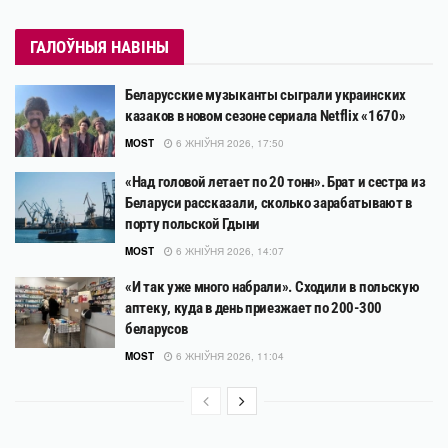
ГАЛОЎНЫЯ НАВІНЫ
Беларусские музыканты сыграли украинских
казаков в новом сезоне сериала Netflix «1670»
MOST
6 ЖНІЎНЯ 2026, 17:50
«Над головой летает по 20 тонн». Брат и сестра из
Беларуси рассказали, сколько зарабатывают в
порту польской Гдыни
MOST
6 ЖНІЎНЯ 2026, 14:07
«И так уже много набрали». Сходили в польскую
аптеку, куда в день приезжает по 200-300
беларусов
MOST
6 ЖНІЎНЯ 2026, 11:04