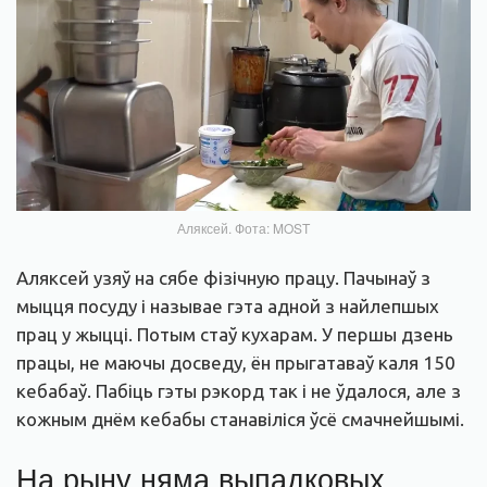
Аляксей. Фота: MOST
Аляксей узяў на сябе фізічную працу. Пачынаў з
мыцця посуду і называе гэта адной з найлепшых
прац у жыцці. Потым стаў кухарам. У першы дзень
працы, не маючы досведу, ён прыгатаваў каля 150
кебабаў. Пабіць гэты рэкорд так і не ўдалося, але з
кожным днём кебабы станавіліся ўсё смачнейшымі.
На рыну няма выпадковых