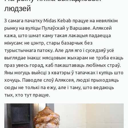
людзей
З самага пачатку
Midas Kebab
працуе на невялікім
рынку на вуліцы Пулаўскай у Варшаве. Аляксей
кажа, што шмат каму такая лакацыя падаецца
мінусам: не цэнтр, стары базарчык без
турыстычнага патоку. Але для яго і суседзяў усё
выглядае інакш: мясцовым жыхарам не трэба ехаць
праз увесь горад, каб пакаштаваць любімых страў.
Яны могуць выйсці з кватэры ў тапачках і купіць што
хочуць. Паводле слоў Аляксея, людзі прыходзяць
сюды не толькі па ежу, але і таму, што ведаюць
тых, хто тут працуе.