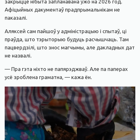
закрыццё нібыта запланавана ўжо на 2026 год.
Афіцыйных дакументаў прадпрымальнікам не
паказалі.
Аляксей сам пайшоў у адміністрацыю і спытаў, ці
праўда, што тэрыторыю будуць расчышчаць. Там
пацвердзілі, што знос магчым
ы, але дакладных дат
не назвалі.
— Пра гэта ніхто не папярэджваў. Але па паперах
усё зроблена граматна, — кажа ён.