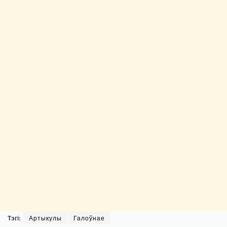
Тэгі:
Артыкулы
Галоўнае