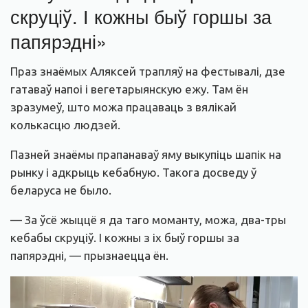
скруціў. І кожны быў горшы за
папярэдні
»
Праз знаёмых Аляксей трапляў на фестывалі, дзе
гатаваў напоі і вегетарыянскую ежу. Там ён
зразумеў, што можа працаваць з вялікай
колькасцю людзей.
Пазней знаёмы прапанаваў яму выкупіць шапік на
рынку і адкрыць кебабную. Такога досведу ў
беларуса не было.
— За ўсё жыццё я да таго моманту, можа, два-тры
кебабы скруціў. І кожны з іх быў горшы за
папярэдні, — прызнаецца ён.