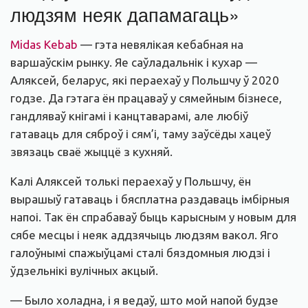
людзям неяк дапамагаць»
Midas Kebab
— гэта невялікая кебабная на
варшаўскім рынку. Яе саўладальнік і кухар —
Аляксей, беларус, які пераехаў у Польшчу ў 2020
годзе. Да гэтага ён працаваў у сямейным бізнесе,
гандляваў кнігамі і канцтаварамі, але любіў
гатаваць для сяброў і сям’і, таму заўсёды хацеў
звязаць сваё жыццё з кухняй.
Калі Аляксей толькі пераехаў у Польшчу, ён
вырашыў гатаваць і бясплатна раздаваць імбірныя
напоі. Так ён спрабаваў быць карысным у новым для
сябе месцы і неяк аддзячыць людзям вакол.
Яго
галоўнымі спажыўцамі сталі бяздомныя людзі і
ўдзельнікі вулічных акцый.
— Было холадна, і я ведаў, што мой напой будзе