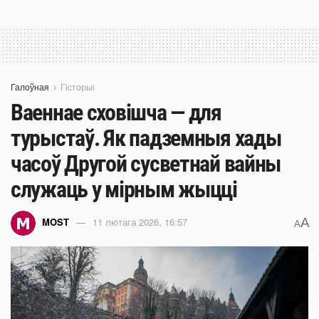
Галоўная
Гісторыі
Ваеннае сховішча — для
турыстаў. Як падземныя хады
часоў Другой сусветнай вайны
служаць у мірным жыцці
A
MOST
11 лютага 2026, 16:57
A