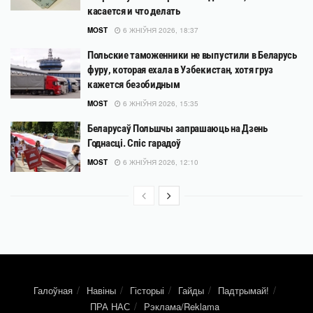
касается и что делать
MOST
6 ЖНІЎНЯ 2026, 18:37
Польские таможенники не выпустили в Беларусь
фуру, которая ехала в Узбекистан, хотя груз
кажется безобидным
MOST
6 ЖНІЎНЯ 2026, 15:35
Беларусаў Польшчы запрашаюць на Дзень
Годнасці. Спіс гарадоў
MOST
6 ЖНІЎНЯ 2026, 12:10
Галоўная
Навіны
Гісторыі
Гайды
Падтрымай!
ПРА НАС
Рэклама/Reklama