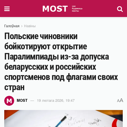
Галоўная
Навіны
Польские чиновники
бойкотируют открытие
Паралимпиады из-за допуска
беларусских и российских
спортсменов под флагами своих
стран
A
MOST
19 лютага 2026, 19:47
A