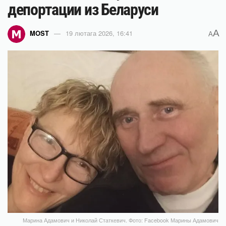
депортации из Беларуси
A
MOST
19 лютага 2026, 16:41
A
Марина Адамович и Николай Статкевич. Фото: Facebook Марины Адамович