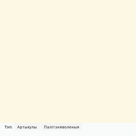
Тэгі:
Артыкулы
Палітзняволеныя