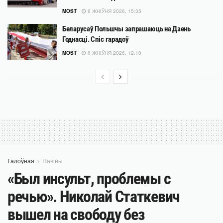
MOST
6 ЖНІЎНЯ 2026, 15:35
Беларусаў Польшчы запрашаюць на Дзень
Годнасці. Спіс гарадоў
MOST
6 ЖНІЎНЯ 2026, 12:10
Галоўная
Навіны
«Был инсульт, проблемы с
речью». Николай Статкевич
вышел на свободу без