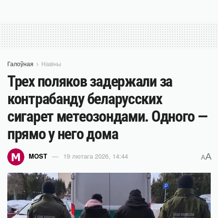
Галоўная
Навіны
Трех поляков задержали за
контрабанду беларусских
сигарет метеозондами. Одного —
прямо у него дома
A
MOST
19 лютага 2026, 14:44
A