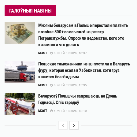
ГАЛОЎНЫЯ НАВІНЫ
Многим беларусам в Польше перестали платить
пособие 800+ со ссылкой на реестр
Погранслужбы. Спросили ведомство, кого это
касается и что делать
MOST
6 ЖНІЎНЯ 2026, 18:37
Польские таможенники не выпустили в Беларусь
фуру, которая ехала в Узбекистан, хотя груз
кажется безобидным
MOST
6 ЖНІЎНЯ 2026, 15:35
Беларусаў Польшчы запрашаюць на Дзень
Годнасці. Спіс гарадоў
MOST
6 ЖНІЎНЯ 2026, 12:10