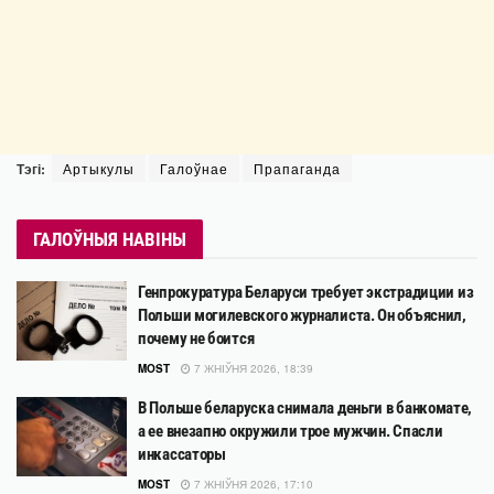
Тэгі:
Артыкулы
Галоўнае
Прапаганда
ГАЛОЎНЫЯ НАВІНЫ
Генпрокуратура Беларуси требует экстрадиции из
Польши могилевского журналиста. Он объяснил,
почему не боится
MOST
7 ЖНІЎНЯ 2026, 18:39
В Польше беларуска снимала деньги в банкомате,
а ее внезапно окружили трое мужчин. Спасли
инкассаторы
MOST
7 ЖНІЎНЯ 2026, 17:10