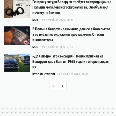
Генпрокуратура Беларуси требует экстрадиции из
Польши могилевского журналиста. Он объяснил,
почему не боится
MOST
7 ЖНІЎНЯ 2026, 18:39
В Польше беларуска снимала деньги в банкомате,
а ее внезапно окружили трое мужчин. Спасли
инкассаторы
MOST
7 ЖНІЎНЯ 2026, 17:10
«Для людей это сенсация». Поляк пригнал из
Беларуси две «Волги» 1965 года и теперь продает
их
РУСЛАН КУЛЕВІЧ
7 ЖНІЎНЯ 2026, 16:00