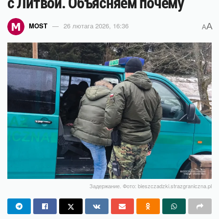
с Литвой. Объясняем почему
A
MOST
26 лютага 2026, 16:36
A
Задержание. Фото: bieszczadzki.strazgraniczna.pl