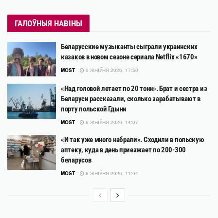
ГАЛОЎНЫЯ НАВІНЫ
Беларусские музыканты сыграли украинских
казаков в новом сезоне сериала Netflix «1670»
MOST
6 ЖНІЎНЯ 2026, 17:50
«Над головой летает по 20 тонн». Брат и сестра из
Беларуси рассказали, сколько зарабатывают в
порту польской Гдыни
MOST
6 ЖНІЎНЯ 2026, 14:07
«И так уже много набрали». Сходили в польскую
аптеку, куда в день приезжает по 200-300
беларусов
MOST
6 ЖНІЎНЯ 2026, 11:04