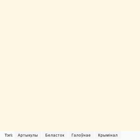
Тэгі:
Артыкулы
Беласток
Галоўнае
Крымінал