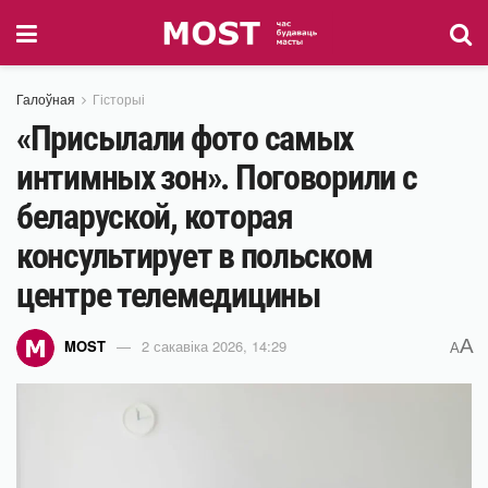
Галоўная
Гісторыі
«Присылали фото самых
интимных зон». Поговорили с
беларуской, которая
консультирует в польском
центре телемедицины
A
MOST
2 сакавіка 2026, 14:29
A