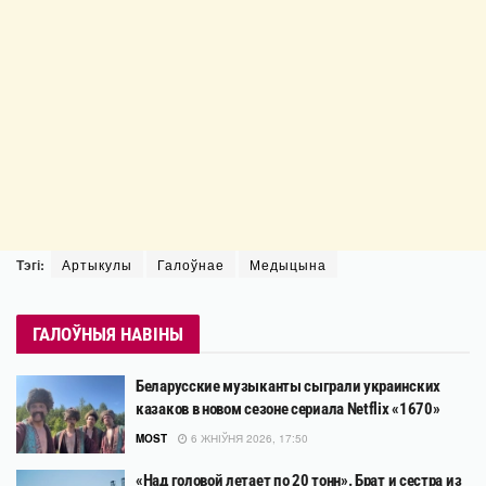
Тэгі:
Артыкулы
Галоўнае
Медыцына
ГАЛОЎНЫЯ НАВІНЫ
Беларусские музыканты сыграли украинских
казаков в новом сезоне сериала Netflix «1670»
MOST
6 ЖНІЎНЯ 2026, 17:50
«Над головой летает по 20 тонн». Брат и сестра из