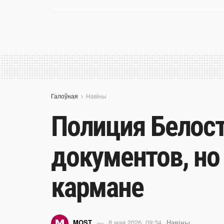
Галоўная
Навіны
Полиция Белост
документов, но
кармане
MOST
8 мая 2026, 09:34
Навіны