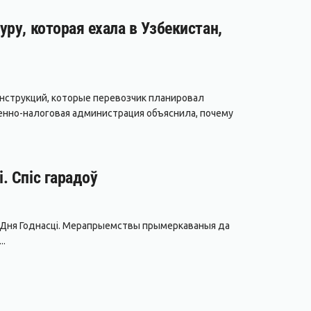
ру, которая ехала в Узбекистан,
нструкций, которые перевозчик планировал
енно-налоговая администрация объяснила, почему
. Спіс гарадоў
да Дня Годнасці. Мерапрыемствы прымеркаваныя да
..