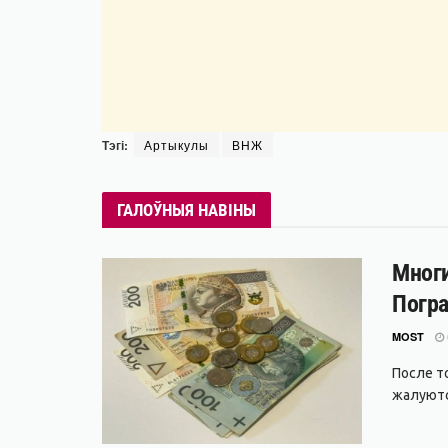
Тэгі:
Артыкулы
ВНЖ
ГАЛОЎНЫЯ НАВІНЫ
Многи
Погра
MOST
После т
жалуются