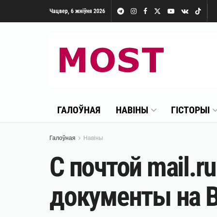
Чацвер, 6 жніўня 2026
ГАЛОЎНАЯ
НАВІНЫ
ГІСТОРЫІ
Галоўная
Навіны
С почтой mail.
документы на