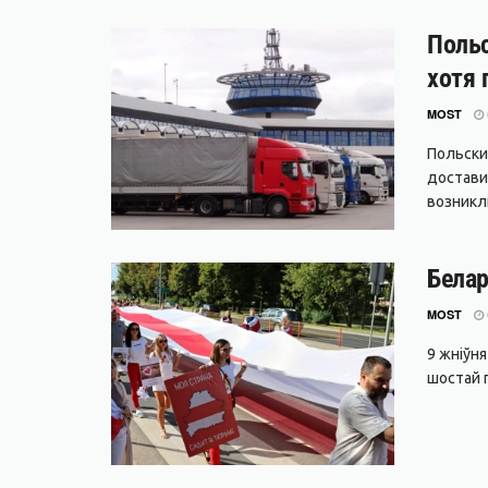
Польс
хотя 
MOST
Польски
достави
возникли
Белар
MOST
9 жніўн
шостай г