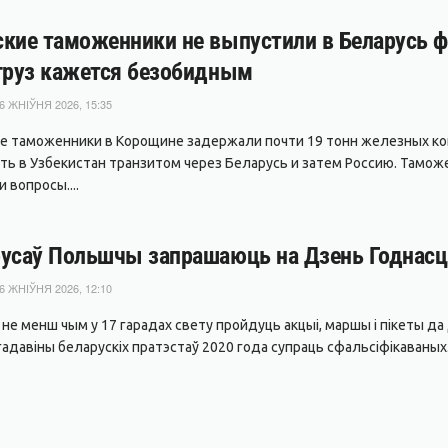
кие таможенники не выпустили в Беларусь фу
груз кажется безобидным
6 ЖНІЎНЯ 2026, 15:35
е таможенники в Корощине задержали почти 19 тонн железных ко
ть в Узбекистан транзитом через Беларусь и затем Россию. Тамож
 вопросы....
усаў Польшчы запрашаюць на Дзень Годнасці
6 ЖНІЎНЯ 2026, 12:10
я не менш чым у 17 гарадах свету пройдуць акцыі, маршы і пікеты 
адавіны беларускіх пратэстаў 2020 года супраць сфальсіфікаваных.