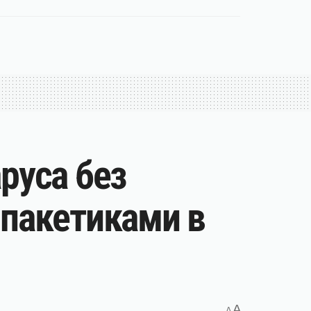
руса без
 пакетиками в
A
A