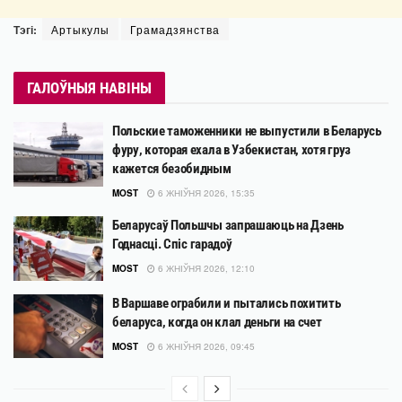
Тэгі:
Артыкулы
Грамадзянства
ГАЛОЎНЫЯ НАВІНЫ
Польские таможенники не выпустили в Беларусь
фуру, которая ехала в Узбекистан, хотя груз
кажется безобидным
MOST
6 ЖНІЎНЯ 2026, 15:35
Беларусаў Польшчы запрашаюць на Дзень
Годнасці. Спіс гарадоў
MOST
6 ЖНІЎНЯ 2026, 12:10
В Варшаве ограбили и пытались похитить
беларуса, когда он клал деньги на счет
MOST
6 ЖНІЎНЯ 2026, 09:45