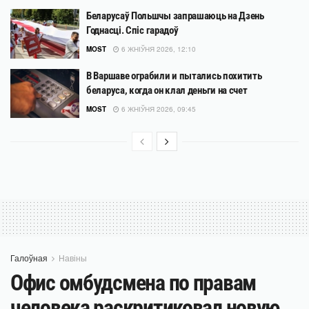
Беларусаў Польшчы запрашаюць на Дзень
Годнасці. Спіс гарадоў
MOST
6 ЖНІЎНЯ 2026, 12:10
В Варшаве ограбили и пытались похитить
беларуса, когда он клал деньги на счет
MOST
6 ЖНІЎНЯ 2026, 09:45
Галоўная
Навіны
Офис омбудсмена по правам
человека раскритиковал новую