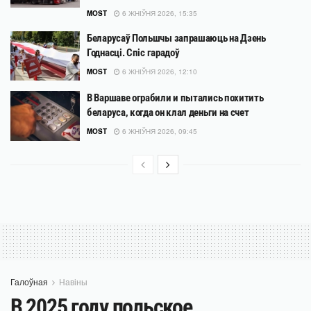
MOST
6 ЖНІЎНЯ 2026, 15:35
Беларусаў Польшчы запрашаюць на Дзень
Годнасці. Спіс гарадоў
MOST
6 ЖНІЎНЯ 2026, 12:10
В Варшаве ограбили и пытались похитить
беларуса, когда он клал деньги на счет
MOST
6 ЖНІЎНЯ 2026, 09:45
Галоўная
Навіны
В 2025 году польское