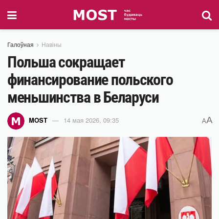
Галоўная
Навіны
Польша сокращает
финансирование польского
меньшинства в Беларуси
A
MOST
14 мая 2026, 09:35
A