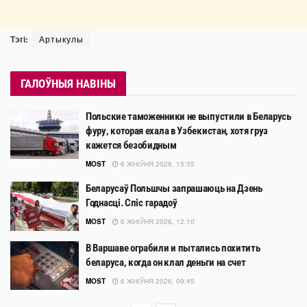
Тэгі:
Артыкулы
ГАЛОЎНЫЯ НАВІНЫ
Польские таможенники не выпустили в Беларусь
фуру, которая ехала в Узбекистан, хотя груз
кажется безобидным
MOST
6 ЖНІЎНЯ 2026, 15:35
Беларусаў Польшчы запрашаюць на Дзень
Годнасці. Спіс гарадоў
MOST
6 ЖНІЎНЯ 2026, 12:10
В Варшаве ограбили и пытались похитить
беларуса, когда он клал деньги на счет
MOST
6 ЖНІЎНЯ 2026, 09:45