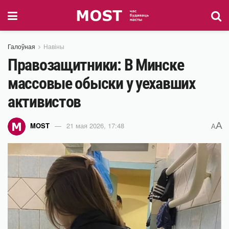
Галоўная
Навіны
Правозащитники: В Минске
массовые обыски у уехавших
активистов
A
MOST
21 мая 2026, 17:48
A