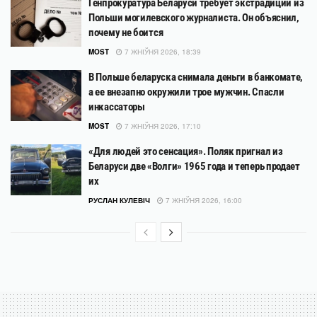
Генпрокуратура Беларуси требует экстрадиции из
Польши могилевского журналиста. Он объяснил,
почему не боится
MOST
7 ЖНІЎНЯ 2026, 18:39
В Польше беларуска снимала деньги в банкомате,
а ее внезапно окружили трое мужчин. Спасли
инкассаторы
MOST
7 ЖНІЎНЯ 2026, 17:10
«Для людей это сенсация». Поляк пригнал из
Беларуси две «Волги» 1965 года и теперь продает
их
РУСЛАН КУЛЕВІЧ
7 ЖНІЎНЯ 2026, 16:00