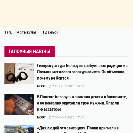
Тэгі:
Артыкулы
Гданьск
ГАЛОЎНЫЯ НАВІНЫ
Генпрокуратура Беларуси требует экстрадиции из
Польши могилевского журналиста. Он объяснил,
почему не боится
MOST
7 ЖНІЎНЯ 2026, 18:39
В Польше беларуска снимала деньги в банкомате,
а ее внезапно окружили трое мужчин. Спасли
инкассаторы
MOST
7 ЖНІЎНЯ 2026, 17:10
«Для людей это сенсация». Поляк пригнал из