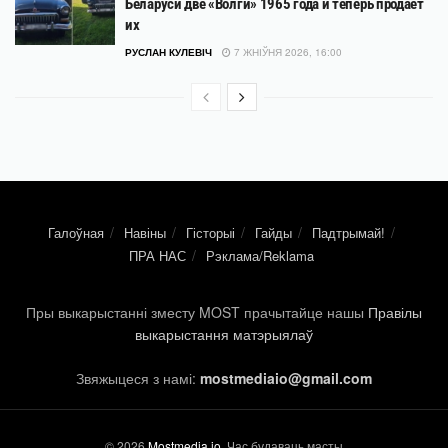
Беларуси две «Волги» 1965 года и теперь продает
их
РУСЛАН КУЛЕВІЧ
7 ЖНІЎНЯ 2026, 16:00
Галоўная
Навіны
Гісторыі
Гайды
Падтрымай!
ПРА НАС
Рэклама/Reklama
Пры выкарыстанні зместу MOST прачытайце нашы
Правілы
выкарыстання матэрыялаў
Звяжыцеся з намі:
mostmediaio@gmail.com
© 2026
Mostmedia.io
. Час будаваць масты