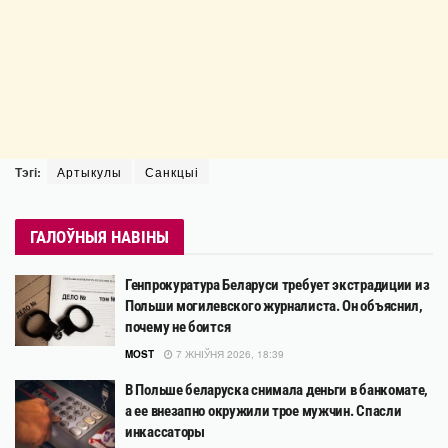
Тэгі:
Артыкулы
Санкцыі
ГАЛОЎНЫЯ НАВІНЫ
Генпрокуратура Беларуси требует экстрадиции из
Польши могилевского журналиста. Он объяснил,
почему не боится
MOST
7 ЖНІЎНЯ 2026, 18:39
В Польше беларуска снимала деньги в банкомате,
а ее внезапно окружили трое мужчин. Спасли
инкассаторы