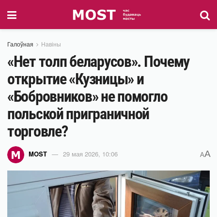
Галоўная
Навіны
«Нет толп беларусов». Почему
открытие «Кузницы» и
«Бобровников» не помогло
польской приграничной
торговле?
A
MOST
29 мая 2026, 10:06
A