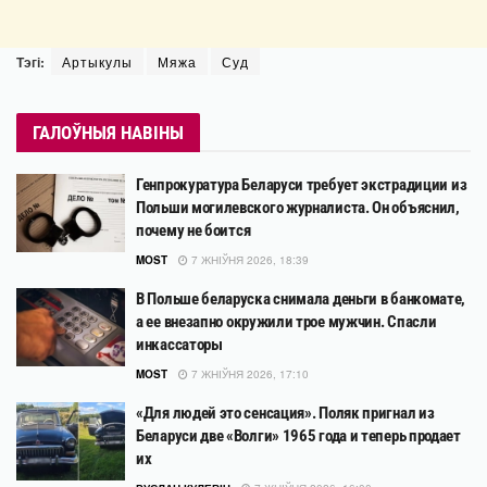
Тэгі:
Артыкулы
Мяжа
Суд
ГАЛОЎНЫЯ НАВІНЫ
Генпрокуратура Беларуси требует экстрадиции из
Польши могилевского журналиста. Он объяснил,
почему не боится
MOST
7 ЖНІЎНЯ 2026, 18:39
В Польше беларуска снимала деньги в банкомате,
а ее внезапно окружили трое мужчин. Спасли
инкассаторы
MOST
7 ЖНІЎНЯ 2026, 17:10
«Для людей это сенсация». Поляк пригнал из
Беларуси две «Волги» 1965 года и теперь продает
их