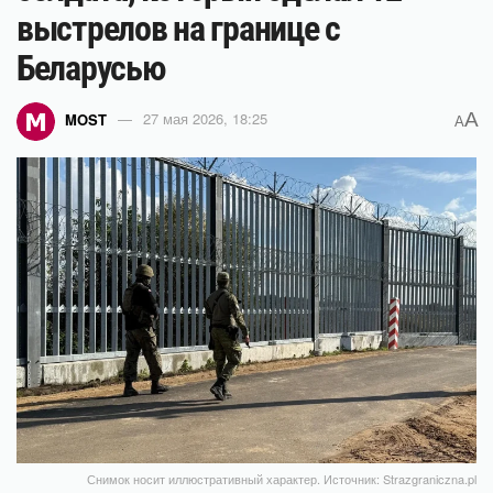
выстрелов на границе с
Беларусью
A
MOST
27 мая 2026, 18:25
A
Снимок носит иллюстративный характер. Источник: Strazgraniczna.pl