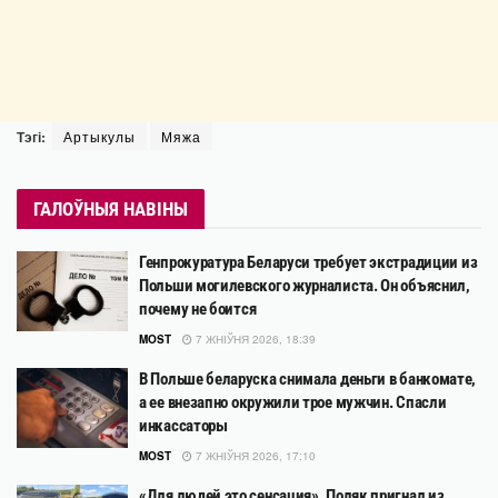
Тэгі:
Артыкулы
Мяжа
ГАЛОЎНЫЯ НАВІНЫ
Генпрокуратура Беларуси требует экстрадиции из
Польши могилевского журналиста. Он объяснил,
почему не боится
MOST
7 ЖНІЎНЯ 2026, 18:39
В Польше беларуска снимала деньги в банкомате,
а ее внезапно окружили трое мужчин. Спасли
инкассаторы
MOST
7 ЖНІЎНЯ 2026, 17:10
«Для людей это сенсация». Поляк пригнал из