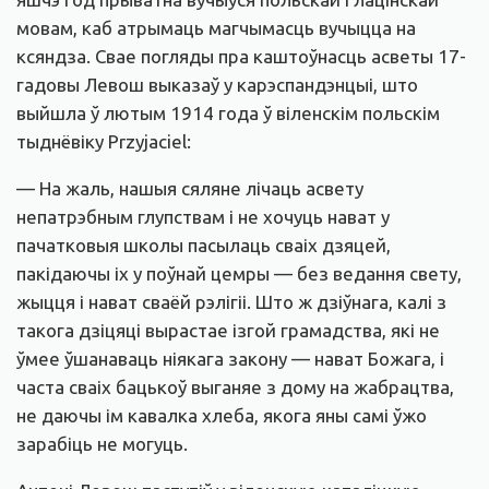
мовам, каб атрымаць магчымасць вучыцца на
ксяндза. Свае погляды пра каштоўнасць асветы 17-
гадовы Левош выказаў у карэспандэнцыі, што
выйшла ў лютым 1914 года ў віленскім польскім
тыднёвіку Przyjaciel:
— На жаль, нашыя сяляне лічаць асвету
непатрэбным глупствам і не хочуць нават у
пачатковыя школы пасылаць сваіх дзяцей,
пакідаючы іх у поўнай цемры — без ведання свету,
жыцця і нават сваёй рэлігіі. Што ж дзіўнага, калі з
такога дзіцяці вырастае ізгой грамадства, які не
ўмее ўшанаваць ніякага закону — нават Божага, і
часта сваіх бацькоў выганяе з дому на жабрацтва,
не даючы ім кавалка хлеба, якога яны самі ўжо
зарабіць не могуць.