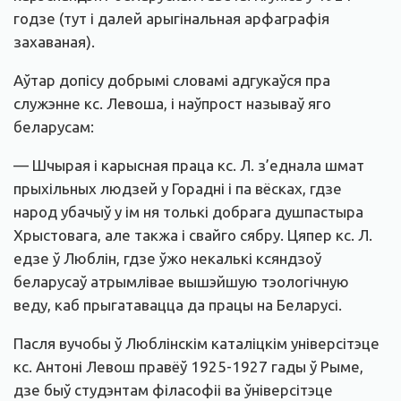
годзе (тут і далей арыгінальная арфаграфія
захаваная).
Аўтар допісу добрымі словамі адгукаўся пра
служэнне кс. Левоша, і наўпрост называў яго
беларусам:
— Шчырая і карысная праца кс. Л. з’еднала шмат
прыхільных людзей у Горадні і па вёсках, гдзе
народ убачыў у ім ня толькі добрага душпастыра
Хрыстовага, але такжа і свайго сябру. Цяпер кс. Л.
едзе ў Люблін, гдзе ўжо некалькі ксяндзоў
беларусаў атрымлівае вышэйшую тэологічную
веду, каб прыгатавацца да працы на Беларусі.
Пасля вучобы ў Люблінскім каталіцкім універсітэце
кс. Антоні Левош правёў 1925-1927 гады ў Рыме,
дзе быў студэнтам філасофіі ва ўніверсітэце