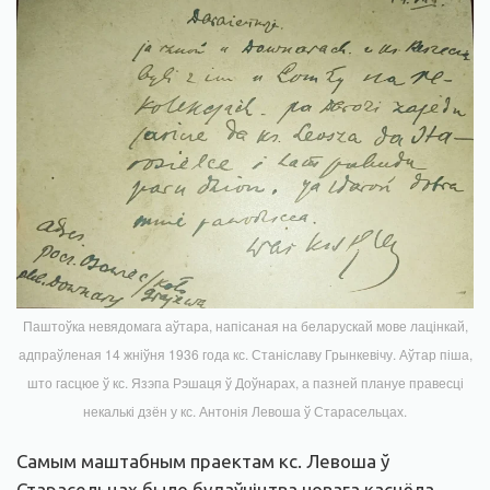
Паштоўка невядомага аўтара, напісаная на беларускай мове лацінкай,
адпраўленая 14 жніўня 1936 года кс. Станіславу Грынкевічу. Аўтар піша,
што гасцюе ў кс. Язэпа Рэшаця ў Доўнарах, а пазней плануе правесці
некалькі дзён у кс. Антонія Левоша ў Старасельцах.
Самым маштабным праектам кс. Левоша ў
Старасельцах было будаўніцтва новага касцёла.