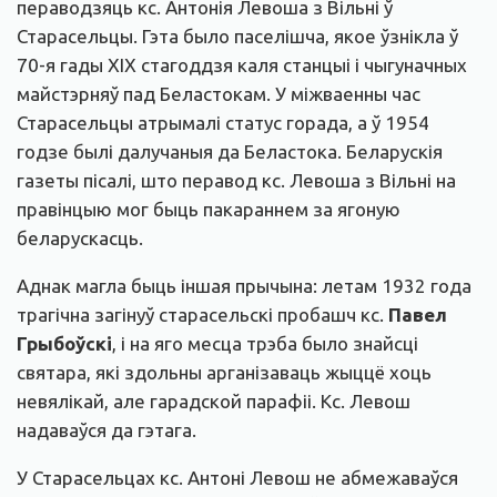
пераводзяць кс. Антонія Левоша з Вільні ў
Старасельцы. Гэта было паселішча, якое ўзнікла ў
70-я гады ХІХ стагоддзя каля станцыі і чыгуначных
майстэрняў пад Беластокам. У міжваенны час
Старасельцы атрымалі статус горада, а ў 1954
годзе былі далучаныя да Беластока. Беларускія
газеты пісалі, што перавод кс. Левоша з Вільні на
правінцыю мог быць пакараннем за ягоную
беларускасць.
Аднак магла быць іншая прычына: летам 1932 года
трагічна загінуў старасельскі пробашч кс.
Павел
Грыбоўскі
, і на яго месца трэба было знайсці
святара, які здольны арганізаваць жыццё хоць
невялікай, але гарадской парафіі. Кс. Левош
надаваўся да гэтага.
У Старасельцах кс. Антоні Левош не абмежаваўся