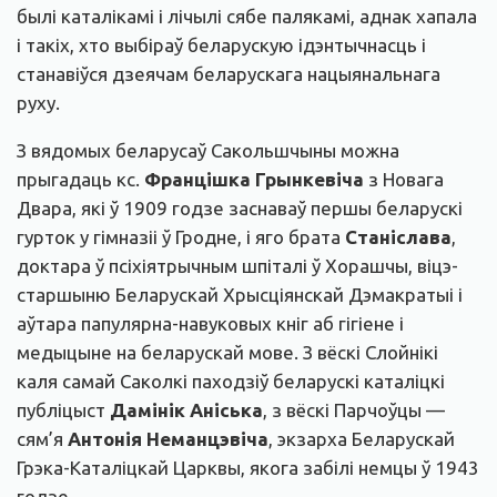
былі каталікамі і лічылі сябе палякамі, аднак хапала
і такіх, хто выбіраў беларускую ідэнтычнасць і
станавіўся дзеячам беларускага нацыянальнага
руху.
З вядомых беларусаў Сакольшчыны можна
прыгадаць кс.
Францішка Грынкевіча
з Новага
Двара, які ў 1909 годзе заснаваў першы беларускі
гурток у гімназіі ў Гродне, і яго брата
Станіслава
,
доктара ў псіхіятрычным шпіталі ў Хорашчы, віцэ-
старшыню Беларускай Хрысціянскай Дэмакратыі і
аўтара папулярна-навуковых кніг аб гігіене і
медыцыне на беларускай мове. З вёскі Слойнікі
каля самай Саколкі паходзіў беларускі каталіцкі
публіцыст
Дамінік Аніська
, з вёскі Парчоўцы —
сям’я
Антонія Неманцэвіча
, экзарха Беларускай
Грэка-Каталіцкай Царквы, якога забілі немцы ў 1943
годзе.