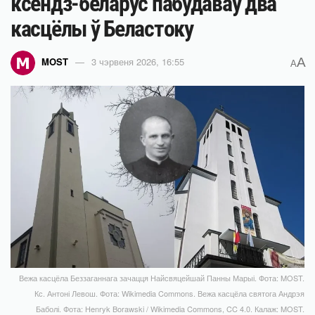
ксёндз-беларус пабудаваў два
касцёлы ў Беластоку
A
MOST
3 чэрвеня 2026, 16:55
A
Вежа касцёла Беззаганнага зачацця Найсвяцейшай Панны Марыі. Фота: MOST.
Кс. Антоні Левош. Фота: Wikimedia Commons. Вежа касцёла святога Андрэя
Баболі. Фота: Henryk Borawski / Wikimedia Commons, CC 4.0. Калаж: MOST.