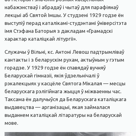
набажэнстваў і абрадаў і чытаў для парафіянаў
лекцыі аб Святой Імшы. У студзені 1929 годзе ён
выступіў перад каталікамі-студэнтамі ўніверсітэта
імя Стэфана Баторыя з дакладам «Грамадскі
характар каталіцкай літургіі».
Служачы ў Вільні, кс. Антоні Левош падтрымліваў
кантакты і з беларускім рухам, актыўным у гэтым
горадзе. У 1929 годзе ён спавядаў вучняў
Беларускай гімназіі, якія ўдзельнічалі ў
рэкалекцыях у касцёле Святога Мікалая — месцы
беларускага рэлігійнага жыцця ў міжваенны час.
Таксама ён далучыўся да Беларускага каталіцкага
выдавецтва — арганізацыі, якая займалася
выданнем каталіцкай літаратуры на беларускай
мове.