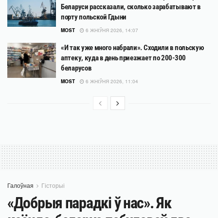
Беларуси рассказали, сколько зарабатывают в
порту польской Гдыни
MOST
6 ЖНІЎНЯ 2026, 14:07
«И так уже много набрали». Сходили в польскую
аптеку, куда в день приезжает по 200-300
беларусов
MOST
6 ЖНІЎНЯ 2026, 11:04
Галоўная
Гісторыі
«Добрыя парадкі ў нас». Як