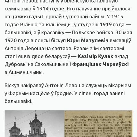
Антоні Левош паступіў у віленскую каталіцкую
семінарыю ў 1914 годзе. Яго навучанне прыйшлося
на цяжкія гады Першай Сусветнай вайны. У 1915
годзе Вільню занялі немцы, у студзені 1919 года —
бальшавікі, а ў красавіку — Польскае войска. 30 мая
1920 года віленскі біскуп
Юры Матулевіч
высвяціў
Антонія Левоша на святара. Разам з ім святарамі
сталі яшчэ двое беларусаў —
Казімір Кулак
з-пад
Дубровы на Сакольшчыне і
Францішак Чарняўскі
з Ашмяншчыны.
Біскуп накіраваў Антонія Левоша служыць вікарыем
у Фарным касцёле ў Гродне. У ліпені горад занялі
бальшавікі.