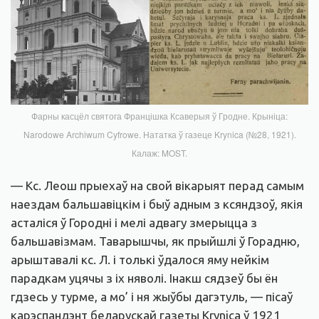
Фарны касцёл святога Францішка Ксаверыя ў Гродне. Крыніца:
Narodowe Archiwum Cyfrowe. Нататка ў газеце Krynica (№28, 1921).
Калаж: MOST.
— Кс. Леош прыехаў на свой вікарыят перад самым
наездам бальшавіцкім і быў адным з ксяндзоў, якія
асталіся ў Городні і мелі адвагу змерыцца з
бальшавізмам. Таварышчы, як прыйшлі ў Горадню,
арыштавалі кс. Л. і толькі ўдалося яму нейкім
парадкам уцячы з іх няволі. Інакш сядзеў бы ён
гдзесь у турме, а мо’ і ня жыўбы дагэтуль, — пісаў
карэспандэнт беларускай газеты Krynica ў 1921