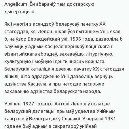
Angelicum. Ён абараніў там доктарскую
дысертацыю.
Як і многія з ксяндзоў-беларусаў пачатку ХХ
стагоддзя, кс. Левош цікавіўся пытаннем Уніі, якая
б, на ўзор Берасцейскай уніі 1596 года, дазволіла б
злучыць у адным Касцёле вернікаў лацінскага і
візантыйскага абрадаў, захаваўшы літургічную,
культурную і моўную ідэнтычнасць кожнага.
Беларускія каталіцкія дзеячы пачатку ХХ стагоддзя
лічылі, што адраджэнне Уніі дазволіць вярнуць
адзінства Касцёла, а пры нагодзе паспрыяе
захаванню адзінства беларускага народа.
У ліпені 1927 года кс. Антоні Левош у складзе
беларускай дэлегацыі прымаў удзел ва Унійным
кангрэсе ў Велеградзе ў Славакіі. У верасні 1931
года ён быў адным з сакратароў унійнай