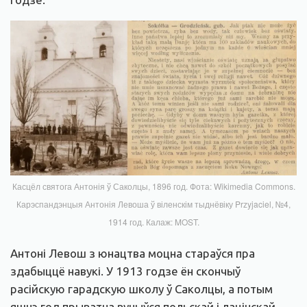
Касцёл святога Антонія ў Саколцы, 1896 год. Фота: Wikimedia Commons.
Карэспандэнцыя Антонія Левоша ў віленскім тыднёвіку Przyjaciel, №4,
1914 год. Калаж: MOST.
Антоні Левош з юнацтва моцна стараўся пра
здабыццё навукі. У 1913 годзе ён скончыў
расійскую гарадскую школу ў Саколцы, а потым
яшчэ год прыватна вучыўся польскай і лацінскай