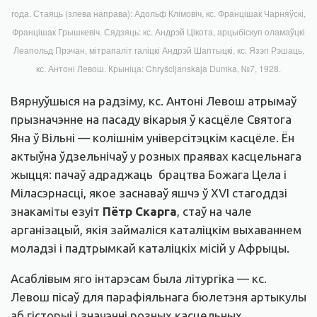
года. Стаяць (злева направа): Адольф Клімовіч, кс. Францішак Чарняўскі,
Францішак Грышкевіч. Сядзяць: кс. Андрэй Цікота, арцыбіскуп оламаўцкі
Леапольд Прэчан, мітрапаліт галіцкі Андрэй Шаптыцкі, кс. Язэп Рэшаць,
кс. Антоні Левош. Крыніца: Chryścijanskaja Dumka, №7, 1928.
Вярнуўшыся на радзіму, кс. Антоні Левош атрымаў
прызначэнне на пасаду вікарыя ў касцёле Святога
Яна ў Вільні — колішнім універсітэцкім касцёле. Ён
актыўна ўдзельнічаў у розных праявах касцельнага
жыцця: пачаў адраджаць брацтва Божага Цела і
Міласэрнасці, якое заснаваў яшчэ ў XVI стагоддзі
знакаміты езуіт
Пётр Скарга
, стаў на чале
арганізацый, якія займаліся каталіцкім выхаваннем
моладзі і падтрымкай каталіцкіх місій у Афрыцы.
Асаблівым яго інтарэсам была літургіка — кс.
Левош пісаў для парафіяльнага бюлетэня артыкулы
аб гісторыі і значэнні розных касцельных