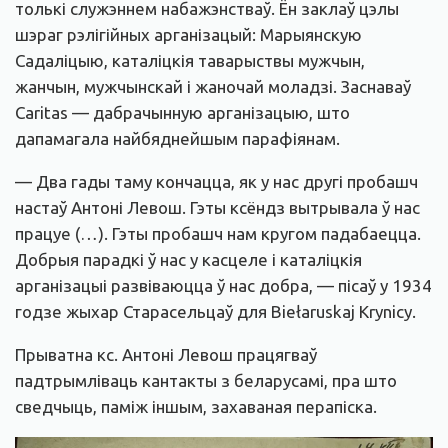
толькі служэннем набажэнстваў. Ён заклаў цэлы
шэраг рэлігійных арганізацый: Марыянскую
Садаліцыю, каталіцкія таварыствы мужчын,
жанчын, мужчынскай і жаночай моладзі. Заснаваў
Caritas — дабрачынную арганізацыю, што
дапамагала найбяднейшым парафіянам.
— Два гады таму кончацца, як у нас другі пробашч
настаў Антоні Левош. Гэты ксёндз вытрывала ў нас
працуе (…). Гэты пробашч нам кругом падабаецца.
Добрыя парадкі ў нас у касцеле і каталіцкія
арганізацыі развіваюцца ў нас добра, — пісаў у 1934
годзе жыхар Старасельцаў для Biełaruskaj Krynicy.
Прыватна кс. Антоні Левош працягваў
падтрымліваць кантакты з беларусамі, пра што
сведчыць, паміж іншым, захаваная перапіска.