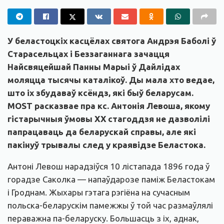
У беластоцкіх касцёлах святога Андрэя Баболі ў
Старасельцах і Беззаганнага зачацця
Найсвяцейшай Панны Марыі ў Дайлідах
моляцца тысячы каталікоў. Ды мала хто ведае,
што іх збудаваў ксёндз, які быў беларусам.
MOST расказвае пра кс. Антонія Левоша, якому
гістарычныя ўмовы ХХ стагоддзя не дазволілі
папрацаваць да беларускай справы, але які
пакінуў трывалы след у краявідзе Беластока.
Антоні Левош нарадзіўся 10 лістапада 1896 года ў
горадзе Саколка — напаўдарозе паміж Беластокам
і Гроднам. Жыхары гэтага рэгіёна на сучасным
польска-беларускім памежжы ў той час размаўлялі
пераважна па-беларуску. Большасць з іх, аднак,