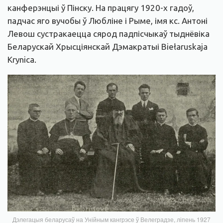
канферэнцыі ў Пінску. На працягу 1920-х гадоў,
падчас яго вучобы ў Любліне і Рыме, імя кс. Антоні
Левош сустракаецца сярод падпісчыкаў тыднёвіка
Беларускай Хрысціянскай Дэмакратыі Biełaruskaja
Krynica.
Дэлегацыя беларусаў на Унійным кангрэсе ў Велеградзе, ліпень 1927