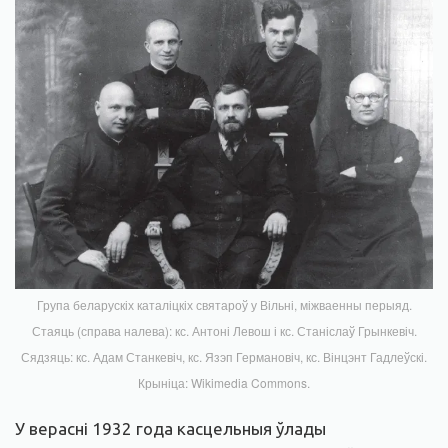
Група беларускіх каталіцкіх святароў у Вільні, міжваенны перыяд.
Стаяць (справа налева): кс. Антоні Левош і кс. Станіслаў Грынкевіч.
Сядзяць: кс. Адам Станкевіч, кс. Язэп Германовіч, кс. Вінцэнт Гадлеўскі.
Крыніца: Wikimedia Commons.
У верасні 1932 года касцельныя ўлады