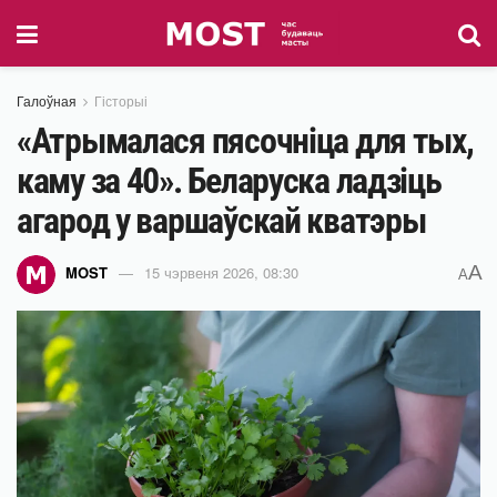
Галоўная
Гісторыі
«Атрымалася пясочніца для тых,
каму за 40». Беларуска ладзіць
агарод у варшаўскай кватэры
A
MOST
15 чэрвеня 2026, 08:30
A