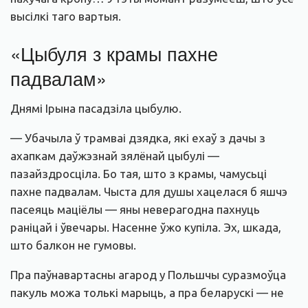
высілкі таго вартыя.
«Цыбуля з крамы пахне
падвалам»
Днямі Ірына пасадзіла цыбулю.
— Убачыла ў трамваі дзядка, які ехаў з дачы з
ахапкам даўжэзнай зялёнай цыбулі —
пазайздросціла. Бо тая, што з крамы, чамусьці
пахне падвалам. Чыста для душы хацелася б яшчэ
пасеяць маціёлы — яны неверагодна пахнуць
раніцай і ўвечары. Насенне ўжо купіла. Эх, шкада,
што балкон не гумовы.
Пра паўнавартасны агарод у Польшчы суразмоўца
пакуль можа толькі марыць, а пра беларускі — не