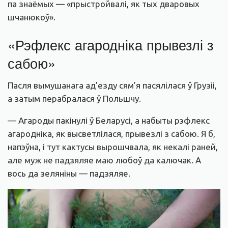
па знаёмых — «прыстройвалі, як тых дваровых
шчанюкоў».
«Рэфлекс агародніка прывезлі з
сабою»
Пасля вымушанага ад’езду сям’я пасялілася ў Грузіі,
а затым перабралася ў Польшчу.
— Агароды пакінулі ў Беларусі, а набыты рэфлекс
агародніка, як высветлілася, прывезлі з сабою. Я б,
напэўна, і тут кактусы вырошчвала, як некалі раней,
але муж не падзяляе маю любоў да калючак. А
вось да зеляніны — падзяляе.