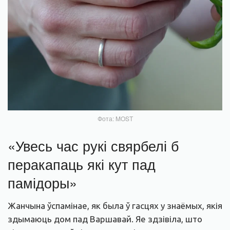
Фота: MOST
«Увесь час рукі свярбелі б
перакапаць які кут пад
памідоры»
Жанчына ўспамінае, як была ў гасцях у знаёмых, якія
здымаюць дом пад Варшавай. Яе здзівіла, што