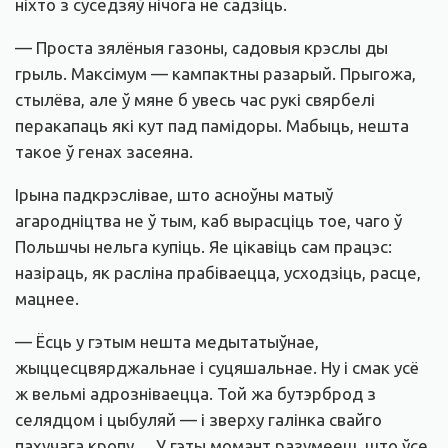
ніхто з суседзяў нічога не садзіць.
— Проста зялёныя газоны, садовыя крэслы ды
грыль. Максімум — кампактны разарый. Прыгожа,
стылёва, але ў мяне б увесь час рукі свярбелі
перакапаць які кут пад памідоры. Мабыць, нешта
такое ў генах засеяна.
Ірына падкрэслівае, што асноўны матыў
агародніцтва не ў тым, каб вырасціць тое, чаго ў
Польшчы нельга купіць. Яе цікавіць сам працэс:
назіраць, як расліна прабіваецца, усходзіць, расце,
мацнее.
— Ёсць у гэтым нешта медытатыўнае,
жыццесцвярджальнае і суцяшальнае. Ну і смак усё
ж вельмі адрозніваецца. Той жа бутэрброд з
селядцом і цыбуляй — і зверху галінка свайго
пахучага кропу… У гэты момант разумееш, што ўсе