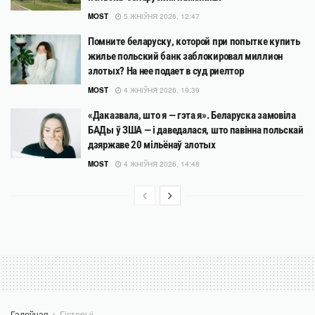
MOST
5 ЖНІЎНЯ 2026, 12:47
Помните беларуску, которой при попытке купить
жилье польский банк заблокировал миллион
злотых? На нее подает в суд риелтор
MOST
4 ЖНІЎНЯ 2026, 19:39
«Даказвала, што я — гэта я». Беларуска замовіла
БАДы ў ЗША — і даведалася, што павінна польскай
дзяржаве 20 мільёнаў злотых
MOST
4 ЖНІЎНЯ 2026, 14:48
Галоўная
Гісторыі