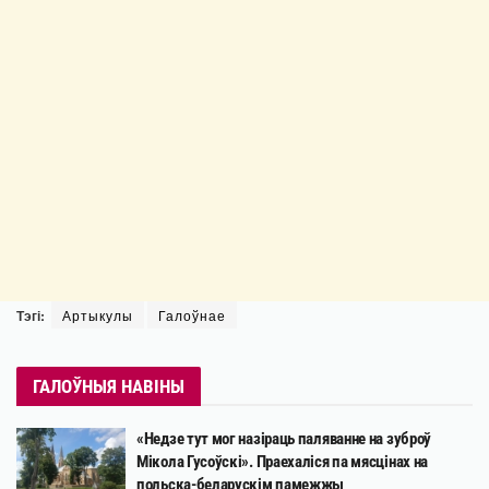
Тэгі:
Артыкулы
Галоўнае
ГАЛОЎНЫЯ НАВІНЫ
«Недзе тут мог назіраць паляванне на зуброў
Мікола Гусоўскі». Праехаліся па мясцінах на
польска-беларускім памежжы