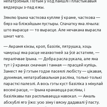
непатрэбныя. Потым у ход пайшлі і пластыкавыя
вядзерцы з-пад ежы.
Зямлю Ірына часткова купляе ў краме, часткова —
бярэ на бліжэйшым пустыры. Спачатку яна лічыла:
што вырасце — то вырасце. Але нечакана вырасла
шмат чаго.
— Акрамя кінзы, кроп, базілік, пятрушка, хоць
чамусьці яна расце неахвотней за ўсё астатняе, —
пералічвае Ірына. — Добра расла рукала, але яна
тут і ў крамах смачная і танная — прасцей купіць.
Замест яе ў гэтым годзе пасеялі любісту — цікавая,
духмяная, непатрабавальная расліна, толькі-толькі
парасткі палезлі. А вось гэты куст базіліка з мінулай
восені расце, — Ірына кранаецца расліны, і
базілікавы пах расплываецца навокал. — Амаль
абскублі яго ўжо: усю зіму і вясну дадавалі ў пасту.