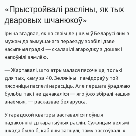
«Прыстройвалі расліны, як тых
дваровых шчанюкоў»
Ірына згадвае, як на сваім лецішчы ў Беларусі яны з
мужам да вымушанага пераезду зрабілі дзве
насыпныя градкі — скалацілі агароджу з дошак і
напоўнілі зямлёю.
— Жартавалі, што атрымалася пясочніца, толькі
для тых, каму за 40. Зеляніны і памідораў у той
пясочніцы паспелі нарасціць. Але першага ўраджаю
бульбы так і не дачакаліся — яго ўжо збіралі нашыя
знаёмыя, — расказвае беларуска.
У гарадской кватэры заставаліся поўныя
падаконнікі дэкаратыўных раслін. Сужэнцам вельмі
шкада было б, каб яны загінулі, таму рассоўвалі іх