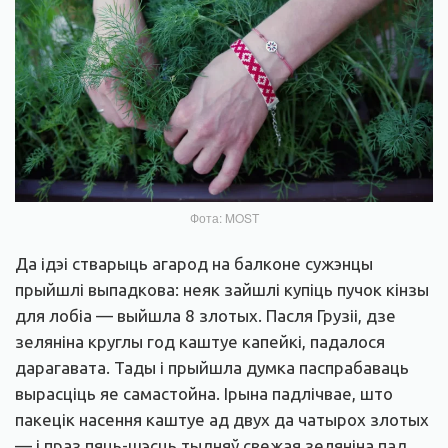
Фота: MOST
Да ідэі стварыць агарод на балконе сужэнцы
прыйшлі выпадкова: неяк зайшлі купіць пучок кінзы
для лобіа — выйшла 8 злотых. Пасля Грузіі, дзе
зеляніна круглы год каштуе капейкі, падалося
дарагавата. Тады і прыйшла думка паспрабаваць
вырасціць яе самастойна. Ірына падлічвае, што
пакецік насення каштуе ад двух да чатырох злотых
— і праз пяць-шэсць тыдняў свежая зеляніна пад