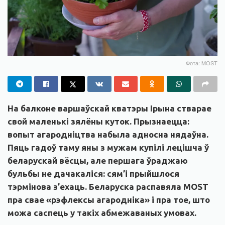
Фота: MOST
На балконе варшаўскай кватэры
Ірына
стварае
свой маленькі зялёны куток. Прызнаецца:
вопыт
агародніцтва
набыла адносна нядаўна.
Пяць гадоў таму яны з мужам купілі лецішча ў
беларускай вёсцы, але першага ўраджаю
бульбы не дачакаліся: сям’і прыйшлося
тэрмінова з’ехаць. Беларуска распавяла MOST
пра свае «рэфлексы агародніка» і пра тое, што
можа саспець у такіх абмежаваных умовах.