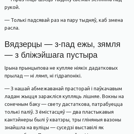
рукой.
— Толькі падсявай раз на пару тыдняў, каб змена
расла.
Вядзерцы — з-пад ежы, зямля
— з бліжэйшага пустыра
Ірына прынцыпова не купляе ніякіх дадатковых
прылад — ні лямп, ні гідрапонікі.
— З нашай абмежаванай прасторай і паўкачавым
ладам жыцця заракліся купляць лішняе. Вокны на
сонечным баку — свету дастаткова, патрабуецца
толькі паліў. З ёмістасцяў — два пластыкавыя
кантэйнеры былі ў кватэры, тры гліняныя вазоны
знайшла на вуліцы — суседзі выставілі як