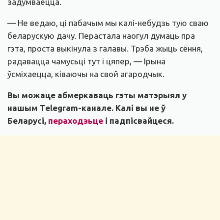
задумваецца.
— Не ведаю, ці пабачым мы калі-небудзь тую сваю
беларускую дачу. Перастала наогул думаць пра
гэта, проста выкінула з галавы. Трэба жыць сёння,
радавацца чамусьці тут і цяпер, — Ірына
ўсміхаецца, ківаючы на свой агародчык.
Вы можаце абмеркаваць гэты матэрыял у
нашым
Telegram-канале
. Калі вы не ў
Беларусі,
пераходзьце
і падпісвайцеся.