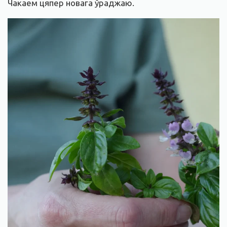
Чакаем цяпер новага ўраджаю.