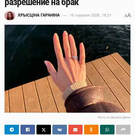
разрешение на брак
A
ХРЫСЦІНА ГАРАНІНА
16 чэрвеня 2026, 18:21
A
Фото из архива Даны