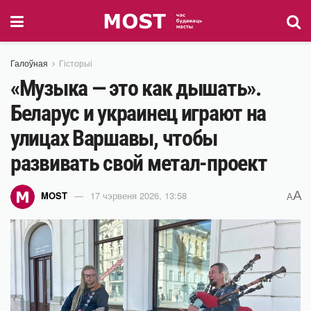
Галоўная
Гісторыі
«Музыка — это как дышать».
Беларус и украинец играют на
улицах Варшавы, чтобы
развивать свой метал-проект
A
MOST
17 чэрвеня 2026, 13:58
A