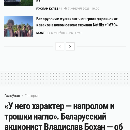
их
РУСЛАН КУЛЕВІЧ
7 ЖНІЎНЯ 2026, 16:00
Беларусские музыканты сыграли украинских
казаков в новом сезоне сериала Netflix «1670»
MOST
6 ЖНІЎНЯ 2026, 17:50
Галоўная
Гісторыі
«У него характер — напролом и
трошки нагло». Беларусский
акционист Владислав Бохан — об