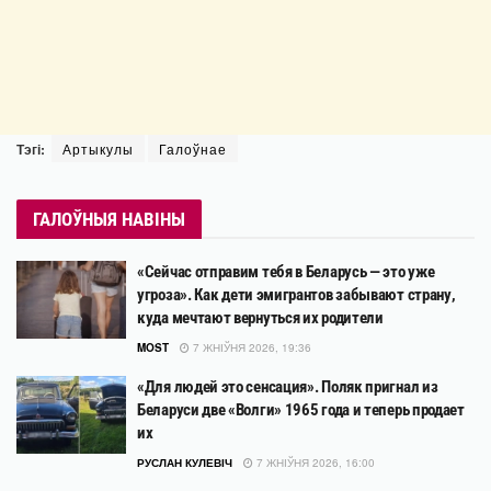
Тэгі:
Артыкулы
Галоўнае
ГАЛОЎНЫЯ НАВІНЫ
«Сейчас отправим тебя в Беларусь — это уже
угроза». Как дети эмигрантов забывают страну,
куда мечтают вернуться их родители
MOST
7 ЖНІЎНЯ 2026, 19:36
«Для людей это сенсация». Поляк пригнал из
Беларуси две «Волги» 1965 года и теперь продает
их
РУСЛАН КУЛЕВІЧ
7 ЖНІЎНЯ 2026, 16:00