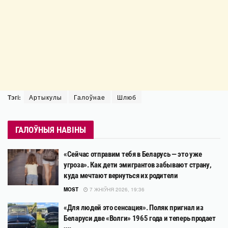
Тэгі:
Артыкулы
Галоўнае
Шлюб
ГАЛОЎНЫЯ НАВІНЫ
«Сейчас отправим тебя в Беларусь — это уже
угроза». Как дети эмигрантов забывают страну,
куда мечтают вернуться их родители
MOST
7 ЖНІЎНЯ 2026, 19:36
«Для людей это сенсация». Поляк пригнал из
Беларуси две «Волги» 1965 года и теперь продает