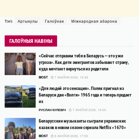
Тэгі:
Артыкулы
Галоўнае
Міжнародная абарона
ГАЛОЎНЫЯ НАВІНЫ
«Сейчас отправим тебя в Беларусь — это уже
угроза». Как дети эмигрантов забывают страну,
куда мечтают вернуться их родители
MOST
7 ЖНІЎНЯ 2026, 19:36
«Для людей это сенсация». Поляк пригнал из
Беларуси две «Волги» 1965 года и теперь продает
их
РУСЛАН КУЛЕВІЧ
7 ЖНІЎНЯ 2026, 16:00
Беларусские музыканты сыграли украинских
казаков в новом сезоне сериала Netflix «1670»
MOST
6 ЖНІЎНЯ 2026, 17:50