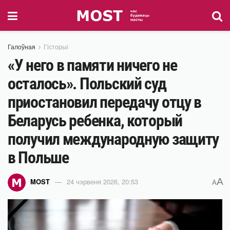
Галоўная
Гісторыі
«У него в памяти ничего не
осталось». Польский суд
приостановил передачу отцу в
Беларусь ребенка, который
получил международную защиту
в Польше
A
MOST
24 чэрвеня 2026, 20:53
A