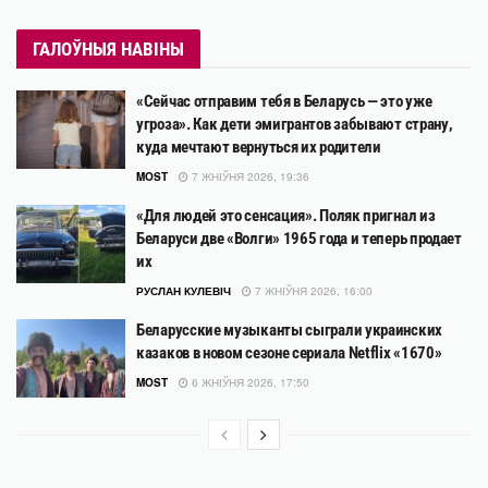
ГАЛОЎНЫЯ НАВІНЫ
«Сейчас отправим тебя в Беларусь — это уже
угроза». Как дети эмигрантов забывают страну,
куда мечтают вернуться их родители
MOST
7 ЖНІЎНЯ 2026, 19:36
«Для людей это сенсация». Поляк пригнал из
Беларуси две «Волги» 1965 года и теперь продает
их
РУСЛАН КУЛЕВІЧ
7 ЖНІЎНЯ 2026, 16:00
Беларусские музыканты сыграли украинских
казаков в новом сезоне сериала Netflix «1670»
MOST
6 ЖНІЎНЯ 2026, 17:50