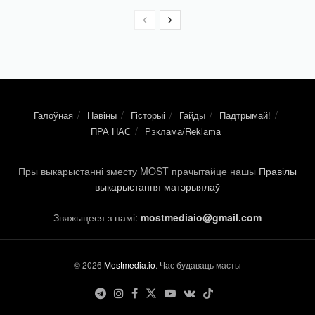
Галоўная
Навіны
Гісторыі
Гайды
Падтрымай!
ПРА НАС
Рэклама/Reklama
Пры выкарыстанні зместу MOST прачытайце нашы
Правілы
выкарыстання матэрыялаў
Звяжыцеся з намі:
mostmediaio@gmail.com
© 2026
Mostmedia.io
. Час будаваць масты