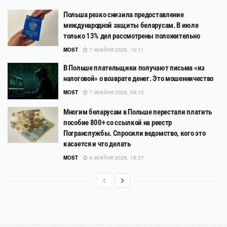
Польша резко снизила предоставление
международной защиты беларусам. В июле
только 13% дел рассмотрены положительно
MOST
7 ЖНІЎНЯ 2026, 10:11
В Польше плательщики получают письма «из
налоговой» о возврате денег. Это мошенничество
MOST
7 ЖНІЎНЯ 2026, 09:12
Многим беларусам в Польше перестали платить
пособие 800+ со ссылкой на реестр
Погранслужбы. Спросили ведомство, кого это
касается и что делать
MOST
6 ЖНІЎНЯ 2026, 18:37