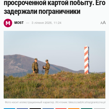
просроченной картой побыту. Его
задержали пограничники
A
MOST
3 ліпеня 2026, 11:24
A
Фото носит иллюстрационный характер. Исчтоник: bieszczadzki.strazgraniczna.pl