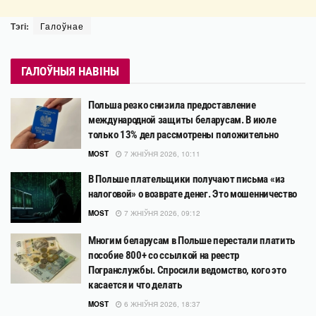
Тэгі:
Галоўнае
ГАЛОЎНЫЯ НАВІНЫ
Польша резко снизила предоставление
международной защиты беларусам. В июле
только 13% дел рассмотрены положительно
MOST
7 ЖНІЎНЯ 2026, 10:11
В Польше плательщики получают письма «из
налоговой» о возврате денег. Это мошенничество
MOST
7 ЖНІЎНЯ 2026, 09:12
Многим беларусам в Польше перестали платить
пособие 800+ со ссылкой на реестр
Погранслужбы. Спросили ведомство, кого это
касается и что делать
MOST
6 ЖНІЎНЯ 2026, 18:37