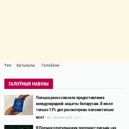
Тэгі:
Артыкулы
Галоўнае
ГАЛОЎНЫЯ НАВІНЫ
Польша резко снизила предоставление
международной защиты беларусам. В июле
только 13% дел рассмотрены положительно
MOST
7 ЖНІЎНЯ 2026, 10:11
В Польше плательщики получают письма «из