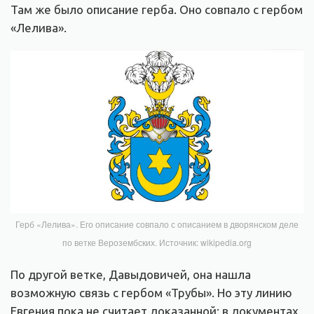
Там же было описание герба. Оно совпало с гербом
«Лелива».
Герб «Лелива». Его описание совпало с описанием в дворянском деле
по ветке Верозембских. Источник: wikipedia.org
По другой ветке, Давыдовичей, она нашла
возможную связь с гербом «Трубы». Но эту линию
Евгения пока не считает доказанной: в документах