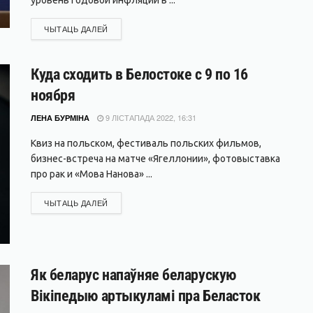
DETAILS
ЧЫТАЦЬ ДАЛЕЙ
Куда сходить в Белостоке с 9 по 16
ноября
9 ЛІСТАПАДА 2022, 16:31
ЛЕНА БУРМІНА
Квиз на польском, фестиваль польских фильмов,
бизнес-встреча на матче «Ягеллонии», фотовыставка
про рак и «Мова Нанова» ...
DETAILS
ЧЫТАЦЬ ДАЛЕЙ
Як беларус напаўняе беларускую
Вікіпедыю артыкуламі пра Беласток