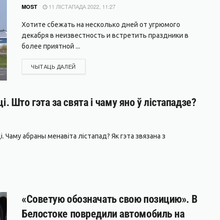
11 ЛІСТАПАДА 2022, 11:27
MOST
Хотите сбежать на несколько дней от угрюмого
декабря в неизвестность и встретить праздники в
более приятной ...
DETAILS
ЧЫТАЦЬ ДАЛЕЙ
 Што гэта за свята і чаму яно ў лістападзе?
 Чаму абраны менавіта лістапад? Як гэта звязана з
«Советую обозначать свою позицию». В
Белостоке повредили автомобиль на