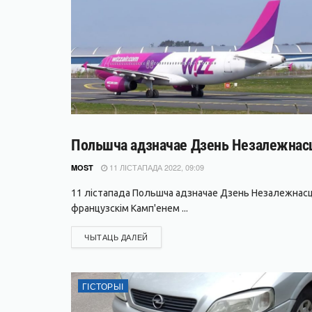
Польшча адзначае Дзень Незалежнасці.
ГІСТОРЫІ
11 ЛІСТАПАДА 2022, 09:09
MOST
11 лістапада Польшча адзначае Дзень Незалежнасці.
французскім Камп'енем ...
DETAILS
ЧЫТАЦЬ ДАЛЕЙ
ГІСТОРЫІ