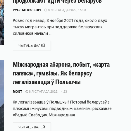
продолжают идти через Беларусь
8 ЛІСТАПАДА 2022, 15:23
РУСЛАН КУЛЕВІЧ
Ровно год назад, 8 ноября 2021 года, около двух
тысяч мигрантов при поддержке беларусских
силовиков начали ...
DETAILS
ЧЫТАЦЬ ДАЛЕЙ
Міжнародная абарона, побыт, «карта
паляка», гумвізы. Як беларусу
легалізавацца ў Польшчы
8 ЛІСТАПАДА 2022, 14:23
MOST
Як легалізавацца ў Польшчы? Гісторыі беларусаў з
плюсамі і мінусамі, падводнымі камянямі расказвае
«Радыё Свабода». Міжнародная ...
DETAILS
ЧЫТАЦЬ ДАЛЕЙ