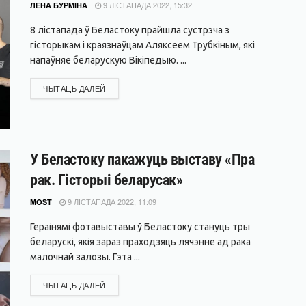
9 ЛІСТАПАДА 2022, 15:32
ЛЕНА БУРМІНА
8 лістапада ў Беластоку прайшла сустрэча з
гісторыкам і краязнаўцам Аляксеем Трубкіным, які
напаўняе беларускую Вікіпедыю. ...
DETAILS
ЧЫТАЦЬ ДАЛЕЙ
У Беластоку пакажуць выставу «Пра
рак. Гісторыі беларусак»
9 ЛІСТАПАДА 2022, 11:09
MOST
Гераінямі фотавыставы ў Беластоку стануць тры
беларускі, якія зараз праходзяць лячэнне ад рака
малочнай залозы. Гэта ...
DETAILS
ЧЫТАЦЬ ДАЛЕЙ